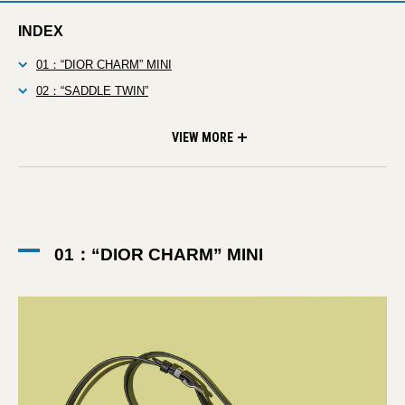
INDEX
01：“DIOR CHARM” MINI
02：“SADDLE TWIN”
03：“SADDLE” SOFT
04：“DIOR BUFFALO” LOAFER
05：“B9S”
VIEW MORE
01：“DIOR CHARM” MINI