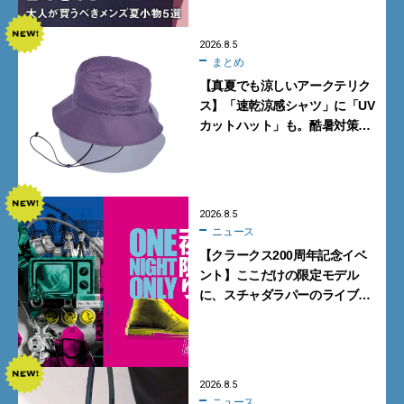
2026.8.5
まとめ
【真夏でも涼しいアークテリク
ス】「速乾涼感シャツ」に「UV
カットハット」も。酷暑対策に
大人が買うべき4選
2026.8.5
ニュース
【クラークス200周年記念イベ
ント】ここだけの限定モデル
に、スチャダラパーのライブ
も。一夜限りの「CLARKS200
TOKYO」が原宿で開催
2026.8.5
ニュース