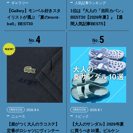
ギャラリー
人気記事ランキング
【Gallery】モンベル好きスタ
1位は『大人の「吉田カバン」
イリストが選ぶ 「夏のmont-
BEST30【2026年夏】』【週
bell」BEST30
間人気記事BEST5】
4
5
FASHION
2026.8.4
FASHION
2026.8.1
ニュース
トピック
【差がつく大人のラコステ】
【大人のサンダル】2026年夏
定番ポロシャツにヴィンテー
に買うべき10選。ビルケン