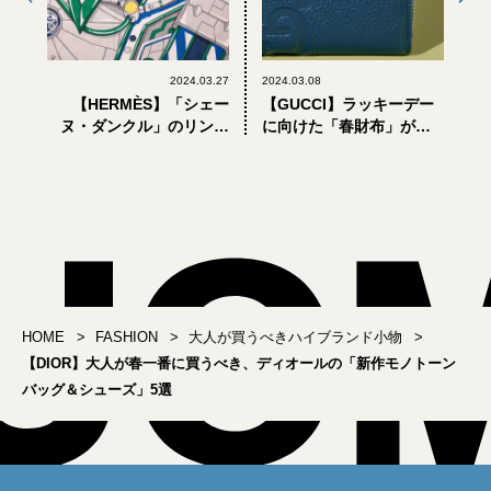
2024.03.27
2024.03.08
【HERMÈS】「シェー
【GUCCI】ラッキーデー
ヌ・ダンクル」のリング
に向けた「春財布」が充
が登場。大人の春の着こ
実。大人が選ぶべきグッ
なしに効くエルメス新作
チの新作5選
小物5選
HOME
FASHION
大人が買うべきハイブランド小物
【DIOR】大人が春一番に買うべき、ディオールの「新作モノトーン
バッグ＆シューズ」5選