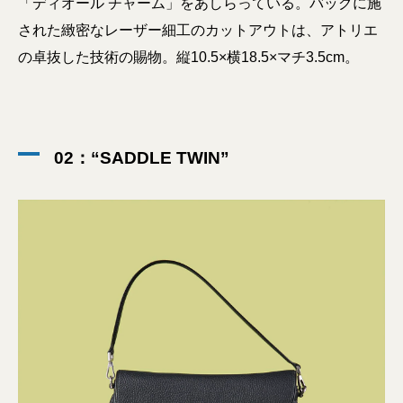
「ディオール チャーム」をあしらっている。バッグに施
された緻密なレーザー細工のカットアウトは、アトリエ
の卓抜した技術の賜物。縦10.5×横18.5×マチ3.5cm。
02：“SADDLE TWIN”