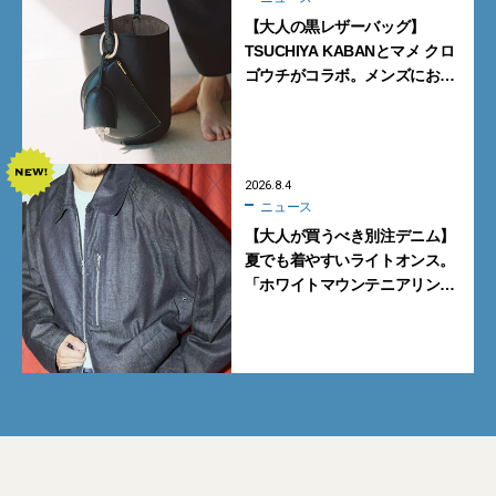
【大人の黒レザーバッグ】
TSUCHIYA KABANとマメ クロ
ゴウチがコラボ。メンズにおす
すめはアイコンバッグ
「Mayu」のラージサイズ
2026.8.4
ニュース
【大人が買うべき別注デニム】
夏でも着やすいライトオンス。
「ホワイトマウンテニアリン
グ」と「エカル」の初コラボ全
5型に注目