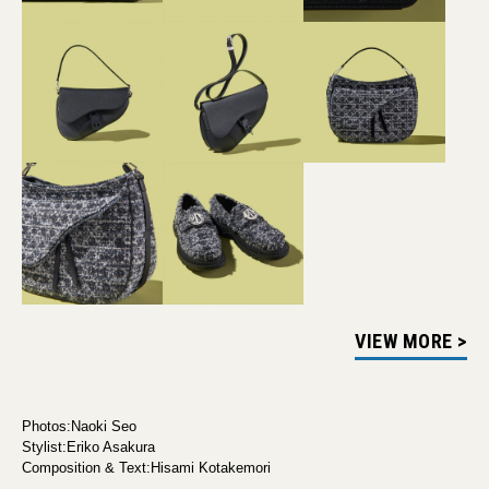
VIEW MORE >
Photos:Naoki Seo
Stylist:Eriko Asakura
Composition & Text:Hisami Kotakemori