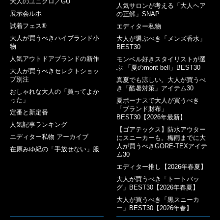
大人のユニクロ／GU
人気サロンが考える「大人ヘア
展示会ルポ
の正解」SNAP
試着フェス®︎
エディター私物
大人が買うべきハイブランド小
大人が選ぶべき「メンズ香水」
物
BEST30
人気アウトドアブランドの新作
モンベル好きスタイリストが選
ぶ 「夏のmont-bell」BEST30
大人が買うべきセレクトショッ
プ別注
真夏でも涼しい。大人が買うべ
き「酷暑対策」アイテム30
おしゃれな大人の「買ってよか
った」
夏ボーナスで大人が買うべき
「ブランド財布」
定番と新定番
BEST30【2026年最新】
人気記事ランキング
【ゴアテックス】防水アウター
エディター私物 アーカイブ
にスニーカーも。梅雨までに大
人が買うべきGORE-TEXアイテ
在原みゆ紀の「手放せない」服
ム30
エディター推し【2026年春夏】
大人が買うべき「トートバッ
グ」BEST30【2026年春夏】
大人が買うべき「黒スニーカ
ー」BEST30【2026年春】