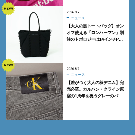
2026.8.7
ニュース
【大人の黒トートバッグ】オン
オフ使える「ロンハーマン」別
注のトポロジーは14インチPC
も収納可
2026.8.7
ニュース
【差がつく大人の秋デニム】完
売必至。カルバン・クライン原
宿の1周年を祝うグレーのバ
ギーデニムが数量限定発売