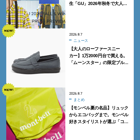
生「GU」2026年秋冬で大人メ
ンズが買うべき12選！【試着ル
ポ前編】
2026.8.7
ニュース
【大人のローファースニー
カー】1万2000円台で買える。
「ムーンスター」の限定ブルー
グレーを見逃すな
2026.8.7
まとめ
【モンベル夏の名品】リュック
からエコバッグまで。モンベル
好きスタイリストが選ぶ「コス
パも最高な超軽量バッグ」5選