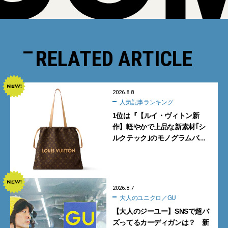
RELATED ARTICLE
2026.8.8
人気記事ランキング
1位は『【ルイ・ヴィトン新
作】軽やかで上品な新素材｢シ
ルクテック｣のモノグラムバッ
グ10型を全部見せ』【週間人気
記事BEST5】
2026.8.7
大人のユニクロ／GU
【大人のジーユー】SNSで超バ
ズってるカーディガンは？ 新