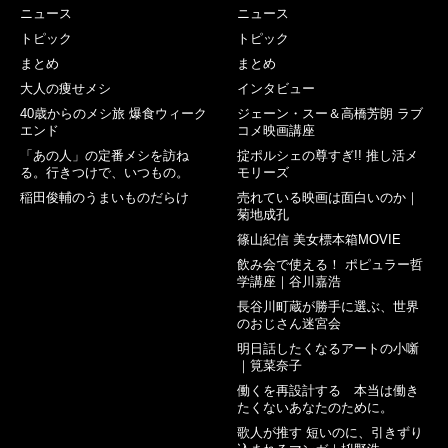
ニュース
ニュース
トピック
トピック
まとめ
まとめ
大人の痩せメシ
インタビュー
40歳からのメシ旅 爆食ウィーク
ジェーン・スー＆高橋芳朗 ラブ
エンド
コメ映画講座
「あの人」の定番メシを訪ね
掟ポルシェの尊すぎ!! 推し活メ
る。行きつけで、いつもの。
モリーズ
稲田俊輔のうまいものだらけ
売れている映画は面白いのか｜
菊地成孔
篠山紀信 美女標本箱MOVIE
飲み会で使える！ ポピュラー哲
学講座｜谷川嘉浩
長谷川町蔵が勝手に選ぶ、世界
のおじさん迷宮会
明日話したくなるアートの小噺
｜筧菜奈子
働くを再設計する 本当は働き
たくないあなたのために。
歌人が推す 短いのに、引きずり