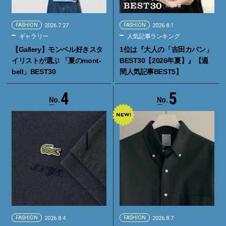
FASHION
2026.7.27
FASHION
2026.8.1
ギャラリー
人気記事ランキング
【Gallery】モンベル好きスタ
1位は『大人の「吉田カバン」
イリストが選ぶ 「夏のmont-
BEST30【2026年夏】』【週
bell」BEST30
間人気記事BEST5】
4
5
FASHION
2026.8.4
FASHION
2026.8.7