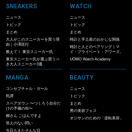
SNEAKERS
WATCH
ニュース
ニュース
トピック
トピック
まとめ
まとめ
大人がこのスニーカーを買う理
時計と手土産のおかしな関係
由｜小澤匡行
時計と人とのペアリング｜マ
教えて！ 東京スニーカー氏
イ・プライベート・アワーズ。
東京スニーカー氏が選ぶ買うべ
UOMO Watch Academy
き大人スニーカー3選
MANGA
BEAUTY
コンセプチャル・ガール
ニュース
民譚
トピック
スペアタウン 〜つくろう自分だ
まとめ
けの予備の街〜
男の美容フェス
柳さん ごはんですよ
オジサンのための「逆転美容」
答えのない問い
今日もまたそんな日