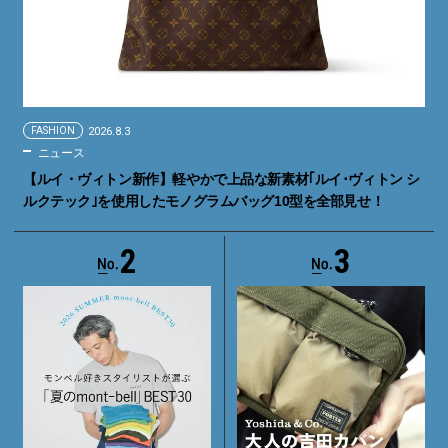
FASHION
2026.8.3
ニュース
【ルイ・ヴィトン新作】軽やかで上品な新素材｢ルイ･ヴィトン シ
ルクテック｣を使用したモノグラムバッグ10型を全部見せ！
2
3