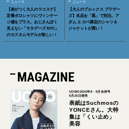
ニュース
ニュース
【差がつく大人のラコステ】
【大人のブルックス ブラザー
定番ポロシャツにヴィンテー
ズ】名品を「黒」で別注。ア
ジ感をプラス。おじさんぽく
ダム エ ロペ限定のシャツ＆
見えない「サタデーズ NYC」
ジャケットが買い！
のカスタムモデルが欲しい！
MAGAZINE
UOMO2026年8・9月合併号
6月25日発売
表紙はSuchmosの
YONCEさん。大特
集は「くい止め」
美容