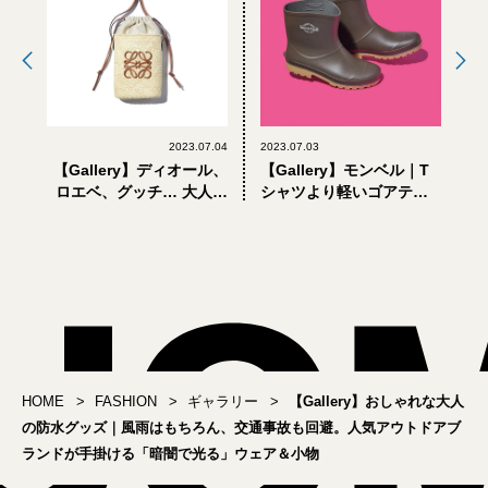
2023.07.04
2023.07.03
【Gallery】ディオール、
【Gallery】モンベル｜T
ロエベ、グッチ… 大人が
シャツより軽いゴアテッ
選ぶべき人気ハイブラン
クスアウター、夏でも快
ドの「ミニバッグ」8選
適なキャップ… 大人が買
うべき8選【プレス担当激
推し】
HOME
FASHION
ギャラリー
【Gallery】おしゃれな大人
の防水グッズ｜風雨はもちろん、交通事故も回避。人気アウトドアブ
ランドが手掛ける「暗闇で光る」ウェア＆小物