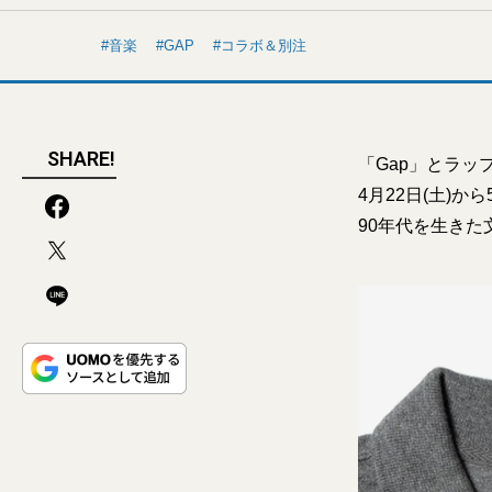
音楽
GAP
コラボ＆別注
SHARE!
「Gap」とラ
4月22日(土)
90年代を生き