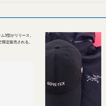
テム3型がリリース。
アで限定販売される。