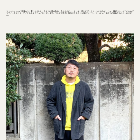
ファッションへの意識も少し変わりました。今までは基本無地、色もネイビー、カーキ、黒などダークトーンが中心でしたが、最近はユーモアのあるグ
ラフィックやカラーアイテムをよくチョイスしています。少しでも明るい気分になるモノを身につけたいというという気持ちの表れなのかもしれませ
ん。