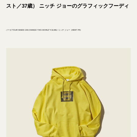
スト／37歳） ニッチ ジョーのグラフィックフーディ
パーカ”YOUR HANDS CAN CHANGE THIS WORLD”￥10,000／ニッチ ジョー（HEMT PR）