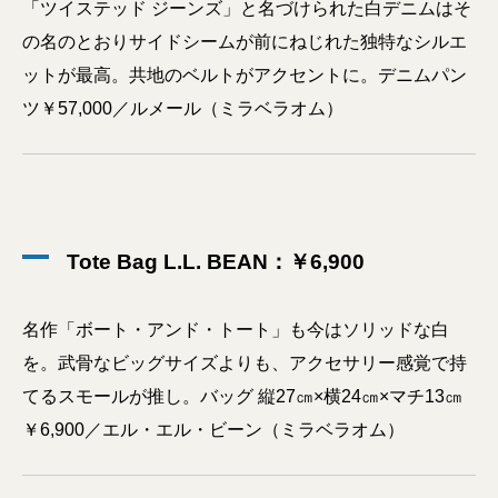
「ツイステッド ジーンズ」と名づけられた白デニムはそ
の名のとおりサイドシームが前にねじれた独特なシルエ
ットが最高。共地のベルトがアクセントに。デニムパン
ツ￥57,000／ルメール（ミラベラオム）
Tote Bag L.L. BEAN：￥6,900
名作「ボート・アンド・トート」も今はソリッドな白
を。武骨なビッグサイズよりも、アクセサリー感覚で持
てるスモールが推し。バッグ 縦27㎝×横24㎝×マチ13㎝
￥6,900／エル・エル・ビーン（ミラベラオム）