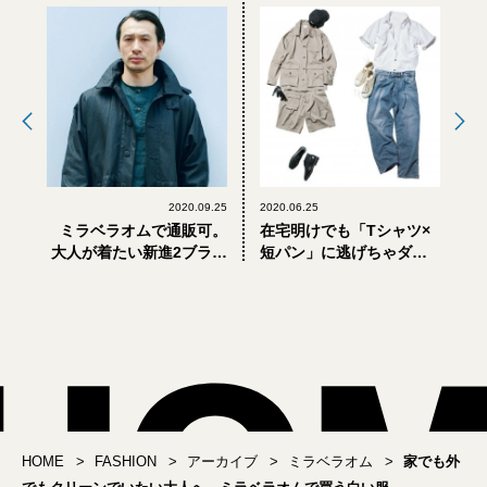
2020.09.25
2020.06.25
ミラベラオムで通販可。
在宅明けでも「Tシャツ×
大人が着たい新進2ブラン
短パン」に逃げちゃダメ
ドの新しいコート4選
だ！ ミラベラオムで買う
真夏の名コンビ
HOME
FASHION
アーカイブ
ミラベラオム
家でも外