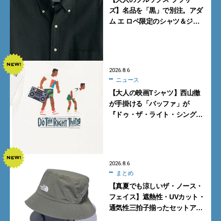
ズ】名品を「黒」で別注。アダ
ム エ ロペ限定のシャツ＆ジャ
ケットが買い！
2026.8.6
ニュース
【大人の映画Tシャツ】西山徹
が手掛ける「バッファ」が
『ドゥ・ザ・ライト・シング』
とコラボ！【8月8日発売】
2026.8.6
まとめ
【真夏でも涼しいザ・ノース・
フェイス】遮熱性・UVカット・
通気性三拍子揃ったセットアッ
プに大注目。酷暑対策に大人が