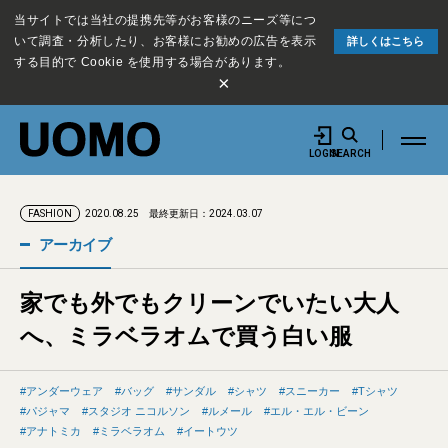
当サイトでは当社の提携先等がお客様のニーズ等につ
いて調査・分析したり、お客様にお勧めの広告を表示
詳しくはこちら
する目的で Cookie を使用する場合があります。
×
LOGIN
SEARCH
2020.08.25
最終更新日：2024.03.07
FASHION
アーカイブ
家でも外でもクリーンでいたい大人
へ、ミラベラオムで買う白い服
アンダーウェア
バッグ
サンダル
シャツ
スニーカー
Tシャツ
パジャマ
スタジオ ニコルソン
ルメール
エル・エル・ビーン
アナトミカ
ミラベラオム
イートウツ