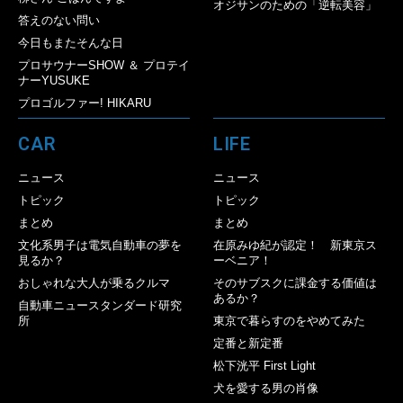
オジサンのための「逆転美容」
答えのない問い
今日もまたそんな日
プロサウナーSHOW ＆ プロテイ
ナーYUSUKE
プロゴルファー! HIKARU
CAR
LIFE
ニュース
ニュース
トピック
トピック
まとめ
まとめ
文化系男子は電気自動車の夢を
在原みゆ紀が認定！ 新東京ス
見るか？
ーベニア！
おしゃれな大人が乗るクルマ
そのサブスクに課金する価値は
あるか？
自動車ニュースタンダード研究
所
東京で暮らすのをやめてみた
定番と新定番
松下洸平 First Light
犬を愛する男の肖像