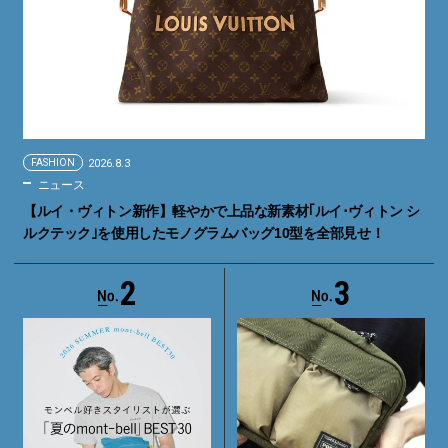
FASHION
2026.8.3
ニュース
【ルイ・ヴィトン新作】軽やかで上品な新素材｢ルイ･ヴィトン シ
ルクテック｣を使用したモノグラムバッグ10型を全部見せ！
2
3