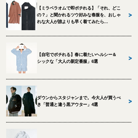
【ミラベラオムで即ポチれる】「それ、どこ
>
の？」と聞かれるツウ好みな春服を、おしゃ
れな大人が誰よりも早く着てみたら…
【自宅でポチれる】春に着たいヘルシー＆
>
シックな「大人の新定番服」6選
ダウンからスタジャンまで。今大人が買うべ
>
き「普通と違う黒アウター」4選