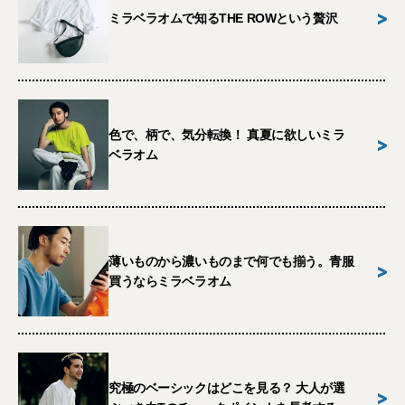
>
ミラベラオムで知るTHE ROWという贅沢
色で、柄で、気分転換！ 真夏に欲しいミラ
>
ベラオム
薄いものから濃いものまで何でも揃う。青服
>
買うならミラベラオム
究極のベーシックはどこを見る？ 大人が選
>