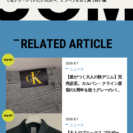
でもクリーンでいたい大人へ、ミラベラオムで買う白い服
RELATED ARTICLE
2026.8.7
ニュース
【差がつく大人の秋デニム】完
売必至。カルバン・クライン原
宿の1周年を祝うグレーのバ
ギーデニムが数量限定発売
2026.8.7
ニュース
【大人のブルックス ブラザー