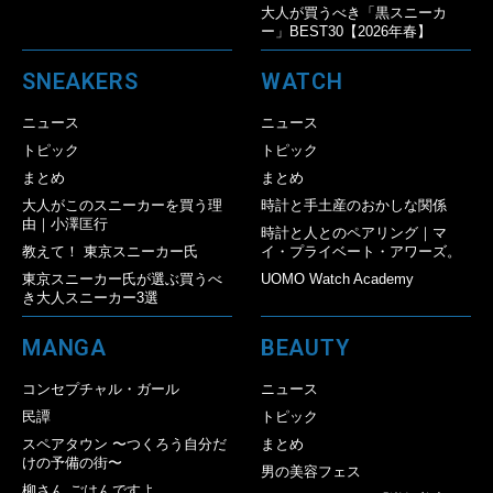
大人が買うべき「黒スニーカ
ー」BEST30【2026年春】
SNEAKERS
WATCH
ニュース
ニュース
トピック
トピック
まとめ
まとめ
大人がこのスニーカーを買う理
時計と手土産のおかしな関係
由｜小澤匡行
時計と人とのペアリング｜マ
教えて！ 東京スニーカー氏
イ・プライベート・アワーズ。
東京スニーカー氏が選ぶ買うべ
UOMO Watch Academy
き大人スニーカー3選
MANGA
BEAUTY
コンセプチャル・ガール
ニュース
民譚
トピック
スペアタウン 〜つくろう自分だ
まとめ
けの予備の街〜
男の美容フェス
柳さん ごはんですよ