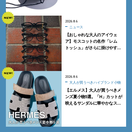
買うべき3選
2026.8.6
ニュース
【おしゃれな大人のアイウェ
ア】モスコットの名作「レム
トッシュ」がさらに掛けやす
く。より多くの人にフィットす
る新モデルが秀逸すぎる
2026.8.6
大人が買うべきハイブランド小物
【エルメス】大人が買うべきメ
ンズ夏小物5選。「H」カットが
映えるサンダルに華やかなス
カーフ、旬のボートモカシンに
注目