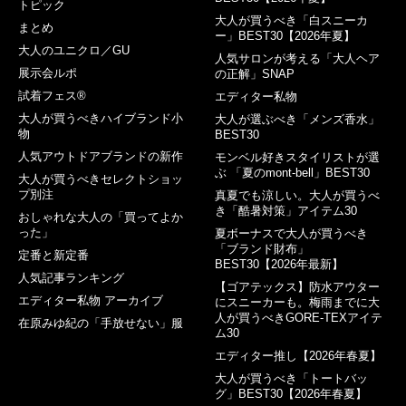
トピック
大人が買うべき「白スニーカ
まとめ
ー」BEST30【2026年夏】
大人のユニクロ／GU
人気サロンが考える「大人ヘア
展示会ルポ
の正解」SNAP
試着フェス®︎
エディター私物
大人が買うべきハイブランド小
大人が選ぶべき「メンズ香水」
物
BEST30
人気アウトドアブランドの新作
モンベル好きスタイリストが選
ぶ 「夏のmont-bell」BEST30
大人が買うべきセレクトショッ
プ別注
真夏でも涼しい。大人が買うべ
き「酷暑対策」アイテム30
おしゃれな大人の「買ってよか
った」
夏ボーナスで大人が買うべき
「ブランド財布」
定番と新定番
BEST30【2026年最新】
人気記事ランキング
【ゴアテックス】防水アウター
エディター私物 アーカイブ
にスニーカーも。梅雨までに大
人が買うべきGORE-TEXアイテ
在原みゆ紀の「手放せない」服
ム30
エディター推し【2026年春夏】
大人が買うべき「トートバッ
グ」BEST30【2026年春夏】