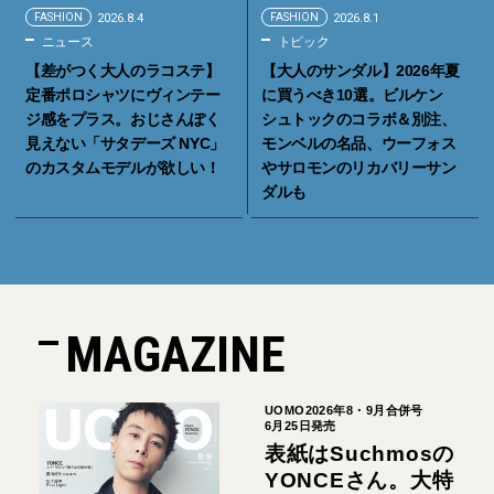
FASHION
2026.8.4
FASHION
2026.8.1
ニュース
トピック
【差がつく大人のラコステ】
【大人のサンダル】2026年夏
定番ポロシャツにヴィンテー
に買うべき10選。ビルケン
ジ感をプラス。おじさんぽく
シュトックのコラボ＆別注、
見えない「サタデーズ NYC」
モンベルの名品、ウーフォス
のカスタムモデルが欲しい！
やサロモンのリカバリーサン
ダルも
MAGAZINE
UOMO2026年8・9月合併号
6月25日発売
表紙はSuchmosの
YONCEさん。大特