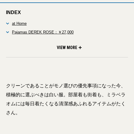
INDEX
at Home
Pajamas DEREK ROSE：￥27,000
T-shirt ANATOMICA：￥6,500
Boxer Trunks SLEEPY JONES：￥2,500
Sandals BENCH：￥6,500
go Out
Big Shirt E.TAUTZ：￥35,000
Denim Pants LEMAIRE：￥57,000
Tote Bag L.L. BEAN：￥6,900
Sneakers STUDIO NICHOLSON：￥16,000
これら掲載アイテムは、 ミラベラオムで購入可能。
VIEW MORE
クリーンであることがモノ選びの優先事項になった今、
積極的に選ぶべきは白い服。部屋着も街着も、ミラベラ
オムには毎日着たくなる清潔感あふれるアイテムがたく
さん。