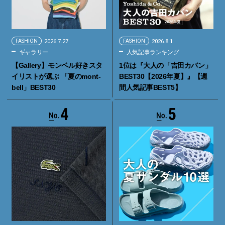
FASHION
2026.7.27
FASHION
2026.8.1
ギャラリー
人気記事ランキング
【Gallery】モンベル好きスタ
1位は『大人の「吉田カバン」
イリストが選ぶ 「夏のmont-
BEST30【2026年夏】』【週
bell」BEST30
間人気記事BEST5】
4
5