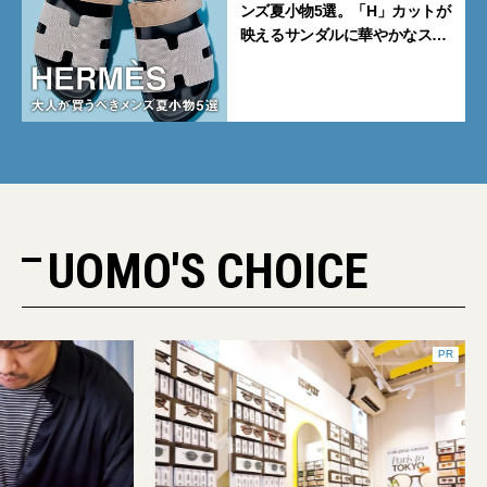
ンズ夏小物5選。「H」カットが
映えるサンダルに華やかなス
カーフ、旬のボートモカシンに
注目
UOMO'S CHOICE
PR