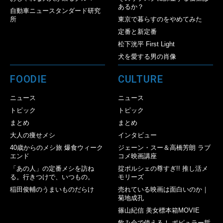
あるか？
自動車ニュースタンダード研究
所
東京で暮らすのをやめてみた
定番と新定番
松下洸平 First Light
犬を愛する男の肖像
FOODIE
CULTURE
ニュース
ニュース
トピック
トピック
まとめ
まとめ
大人の痩せメシ
インタビュー
40歳からのメシ旅 爆食ウィーク
ジェーン・スー＆高橋芳朗 ラブ
エンド
コメ映画講座
「あの人」の定番メシを訪ね
掟ポルシェの尊すぎ!! 推し活メ
る。行きつけで、いつもの。
モリーズ
稲田俊輔のうまいものだらけ
売れている映画は面白いのか｜
菊地成孔
篠山紀信 美女標本箱MOVIE
飲み会で使える！ ポピュラー哲