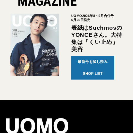
MAGAZINE
UOMO2026年8・9月合併号
6月25日発売
表紙はSuchmosの
YONCEさん。大特
集は「くい止め」
美容
最新号を試し読み
SHOP LIST