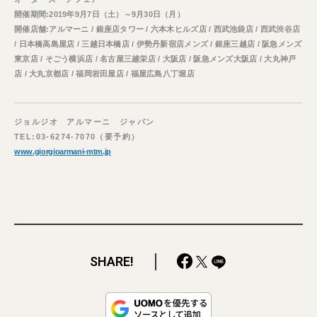
開催期間:2019年9月7日（土）～9月30日（月）
開催店舗:アルマーニ / 銀座店タワー / 六本木ヒルズ店 / 西武池袋店 / 西武渋谷店
/ 日本橋高島屋店 / 三越日本橋店 / 伊勢丹新宿店メンズ / 銀座三越店 / 阪急メンズ
東京店 / そごう横浜店 / 名古屋三越栄店 / 大阪店 / 阪急メンズ大阪店 / 大丸神戸
店 / 大丸京都店 / 福岡岩田屋店 / 福屋広島八丁堀店
ジョルジオ アルマーニ ジャパン
TEL:03-6274-7070（要予約）
www.giorgioarmani-mtm.jp
SHARE!