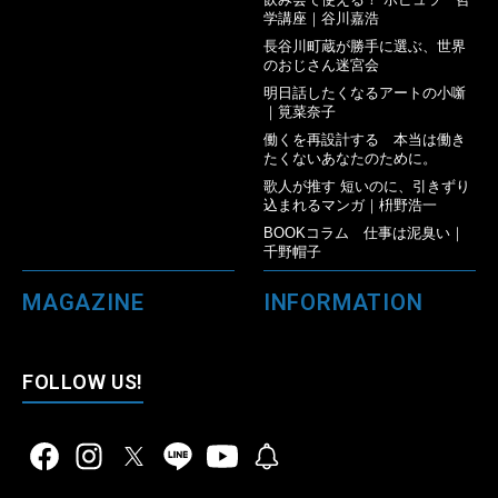
学講座｜谷川嘉浩
長谷川町蔵が勝手に選ぶ、世界
のおじさん迷宮会
明日話したくなるアートの小噺
｜筧菜奈子
働くを再設計する 本当は働き
たくないあなたのために。
歌人が推す 短いのに、引きずり
込まれるマンガ｜枡野浩一
BOOKコラム 仕事は泥臭い｜
千野帽子
MAGAZINE
INFORMATION
FOLLOW US!