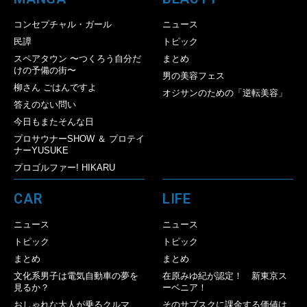
コンセプチャル・ガール
ニュース
民譚
トピック
スペアタウン 〜つくろう自分だ
まとめ
けの予備の街〜
男の美容フェス
柳さん ごはんですよ
オジサンのための「逆転美容」
答えのない問い
今日もまたそんな日
プロサウナーSHOW ＆ プロテイ
ナーYUSUKE
プロゴルファー! HIKARU
CAR
LIFE
ニュース
ニュース
トピック
トピック
まとめ
まとめ
文化系男子は電気自動車の夢を
在原みゆ紀が認定！ 新東京ス
見るか？
ーベニア！
おしゃれな大人が乗るクルマ
そのサブスクに課金する価値は