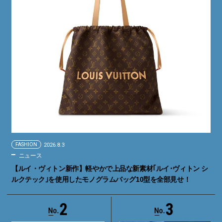
FASHION
2026.8.3
ニュース
【ルイ・ヴィトン新作】軽やかで上品な新素材｢ルイ･ヴィトン シ
ルクテック｣を使用したモノグラムバッグ10型を全部見せ！
2
3