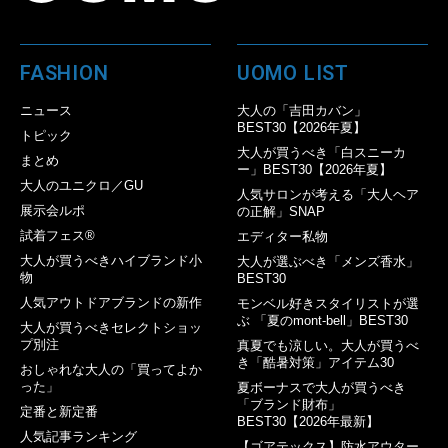
FASHION
UOMO LIST
ニュース
大人の「吉田カバン」
BEST30【2026年夏】
トピック
大人が買うべき「白スニーカ
まとめ
ー」BEST30【2026年夏】
大人のユニクロ／GU
人気サロンが考える「大人ヘア
展示会ルポ
の正解」SNAP
試着フェス®︎
エディター私物
大人が買うべきハイブランド小
大人が選ぶべき「メンズ香水」
物
BEST30
人気アウトドアブランドの新作
モンベル好きスタイリストが選
ぶ 「夏のmont-bell」BEST30
大人が買うべきセレクトショッ
プ別注
真夏でも涼しい。大人が買うべ
き「酷暑対策」アイテム30
おしゃれな大人の「買ってよか
った」
夏ボーナスで大人が買うべき
「ブランド財布」
定番と新定番
BEST30【2026年最新】
人気記事ランキング
【ゴアテックス】防水アウター