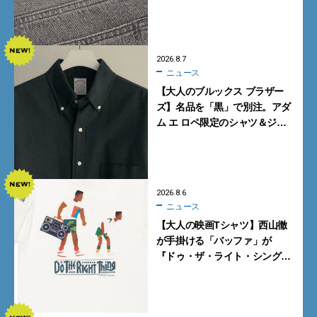
ギーデニムが数量限定発売
2026.8.7
ニュース
【大人のブルックス ブラザー
ズ】名品を「黒」で別注。アダ
ム エ ロペ限定のシャツ＆ジャ
ケットが買い！
2026.8.6
ニュース
【大人の映画Tシャツ】西山徹
が手掛ける「バッファ」が
『ドゥ・ザ・ライト・シング』
とコラボ！【8月8日発売】