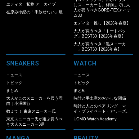
エディター私物 アーカイブ
にスニーカーも。梅雨までに大
人が買うべきGORE-TEXアイテ
在原みゆ紀の「手放せない」服
ム30
エディター推し【2026年春夏】
大人が買うべき「トートバッ
グ」BEST30【2026年春夏】
大人が買うべき「黒スニーカ
ー」BEST30【2026年春】
SNEAKERS
WATCH
ニュース
ニュース
トピック
トピック
まとめ
まとめ
大人がこのスニーカーを買う理
時計と手土産のおかしな関係
由｜小澤匡行
時計と人とのペアリング｜マ
教えて！ 東京スニーカー氏
イ・プライベート・アワーズ。
東京スニーカー氏が選ぶ買うべ
UOMO Watch Academy
き大人スニーカー3選
MANGA
BEAUTY