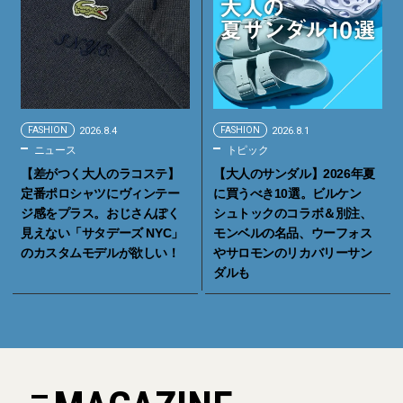
FASHION
2026.8.4
FASHION
2026.8.1
ニュース
トピック
【差がつく大人のラコステ】
【大人のサンダル】2026年夏
定番ポロシャツにヴィンテー
に買うべき10選。ビルケン
ジ感をプラス。おじさんぽく
シュトックのコラボ＆別注、
見えない「サタデーズ NYC」
モンベルの名品、ウーフォス
のカスタムモデルが欲しい！
やサロモンのリカバリーサン
ダルも