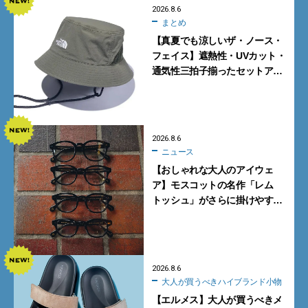
2026.8.6
まとめ
【真夏でも涼しいザ・ノース・
フェイス】遮熱性・UVカット・
通気性三拍子揃ったセットアッ
プに大注目。酷暑対策に大人が
買うべき3選
2026.8.6
ニュース
【おしゃれな大人のアイウェ
ア】モスコットの名作「レム
トッシュ」がさらに掛けやす
く。より多くの人にフィットす
る新モデルが秀逸すぎる
2026.8.6
大人が買うべきハイブランド小物
【エルメス】大人が買うべきメ