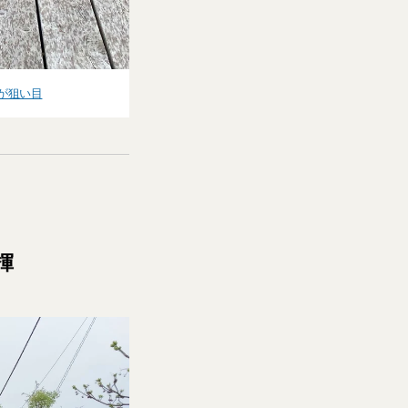
が狙い目
揮