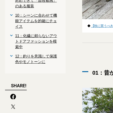
対応できて「普段着感」
のある服装
10：シーンに合わせて機
能アイテムを的確にチョ
◆
【秋に買うべき
イス
11：化繊に頼らないアウ
トドアファッションを模
索中
12：釣りを意識して保護
色やモノトーンに
01：
SHARE!