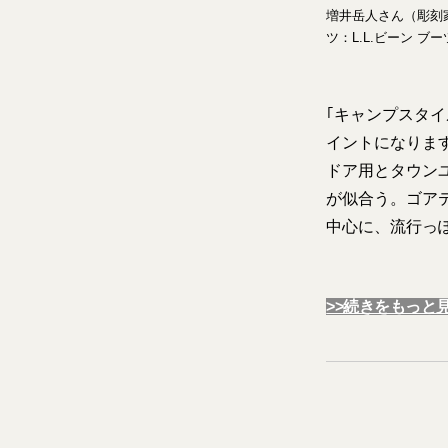
増井岳人さん（彫刻家
ツ：L.L.ビーン ブー
｢キャンプスタ
イントになりま
ドア用とタウン
が似合う。ゴア
中心に、流行っ
>>続きをもっと