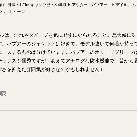
） 身長：179m キャンプ歴：30年以上 アウター：バブアー「ビデイル」 シャ
ツ：L.L.ビーン
イルは、汚れやダメージを気にせずにいられること。悪天候に対
す。バブアーのジャケットは好きで、モデル違いで何着か持っ
ユースするものは分けています。バブアーのオリーブグリーン
テックスも優秀ですが、あえてアナログな防水機能で。昔から
ぽさを抑えた雰囲気が好きなのかもしれません｣
見る