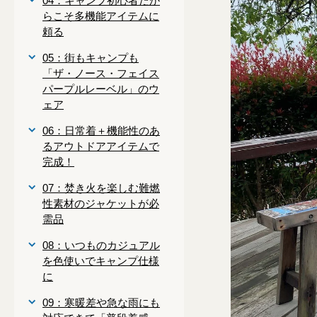
04：キャンプ初心者だか
らこそ多機能アイテムに
頼る
05：街もキャンプも
「ザ・ノース・フェイス
パープルレーベル」のウ
ェア
06：日常着＋機能性のあ
るアウトドアアイテムで
完成！
07：焚き火を楽しむ難燃
性素材のジャケットが必
需品
08：いつものカジュアル
を色使いでキャンプ仕様
に
09：寒暖差や急な雨にも