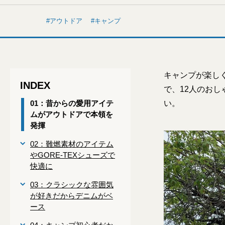
アウトドア
キャンプ
キャンプが楽し
INDEX
で、12人のお
01：昔からの愛用アイテ
い。
ムがアウトドアで本領を
発揮
02：難燃素材のアイテム
やGORE-TEXシューズで
快適に
03：クラシックな雰囲気
が好きだからデニムがベ
ース