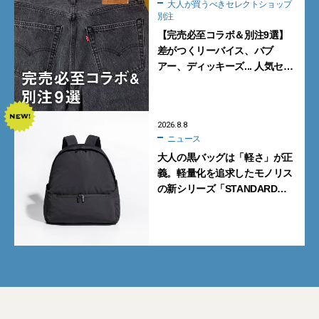
大人が買うべきセレクトショップ
別注
【完売必至コラボ＆別注9選】
差がつくリーバイス、バブ
アー、ディッキーズ... 人気セレ
クトショップの自信作をチェッ
ク！
2026.8.8
ニュース
大人の黒バッグは「軽さ」が正
義。軽量化を追求したモノリス
の新シリーズ「STANDARD
Neutral」が快適すぎる！