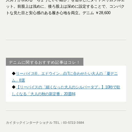
ット。前股上は浅めに、後ろ股上は深めに設定することで、コンパク
トな見た目と安心感のある履き心地を両立。デニム ￥28,600
デニムに関するおすすめ記事はコレ！
◆
リーバイス®︎、エドウイン…白Tに合わせたい大人の「夏デニ
ム」8選
◆
【リーバイスの「細くなった大人のシルバータブ」】10秒で欲
しくなる「大人の秋の新定番」20選#4
カイタックインターナショナル TEL：03-5722-3684