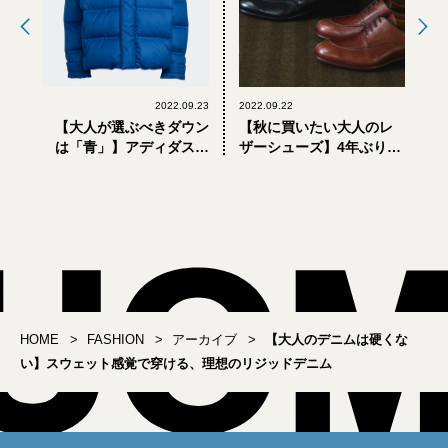
2022.09.23
2022.09.22
【大人が選ぶべきダウン
【秋に買いたい大人のレ
は「青」】アディダスの
ザーシューズ】4年ぶりの
「ブルーバージョン」新
復刻コラボ。「レユッカ
作が買い！
ス」のブルーム＆ブラン
チ別注が買い
HOME
FASHION
アーカイブ
【大人のデニムは硬くな
い】スウェット感覚で穿ける、理想のリジッドデニム