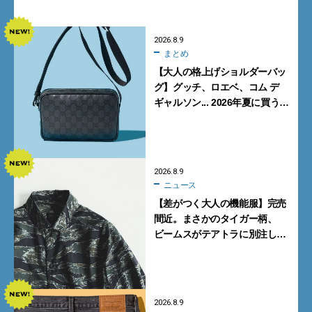
【FENDI】
2026.8.9
まとめ
【大人の格上げショルダーバッ
グ】グッチ、ロエベ、コム デ
ギャルソン... 2026年夏に買うべ
き新作5選
2026.8.9
ニュース
【差がつく大人の機能服】完売
間近。まさかのタイガー柄、
ビームスがテアトラに別注した
シャツ＆パンツを狙い撃ち！
2026.8.9