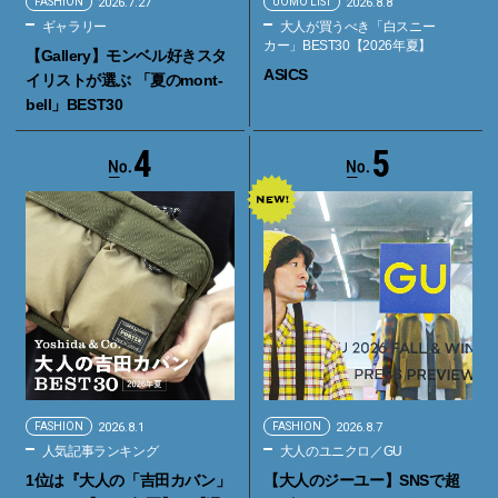
FASHION
2026.7.27
UOMO LIST
2026.8.8
ギャラリー
大人が買うべき「白スニー
カー」BEST30【2026年夏】
【Gallery】モンベル好きスタ
ASICS
イリストが選ぶ 「夏のmont-
bell」BEST30
4
5
FASHION
2026.8.1
FASHION
2026.8.7
人気記事ランキング
大人のユニクロ／GU
1位は『大人の「吉田カバン」
【大人のジーユー】SNSで超