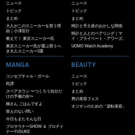
ニュース
ニュース
トピック
トピック
まとめ
まとめ
大人がこのスニーカーを買う理
時計と手土産のおかしな関係
由｜小澤匡行
時計と人とのペアリング｜マ
教えて！ 東京スニーカー氏
イ・プライベート・アワーズ。
東京スニーカー氏が選ぶ買うべ
UOMO Watch Academy
き大人スニーカー3選
MANGA
BEAUTY
コンセプチャル・ガール
ニュース
民譚
トピック
スペアタウン 〜つくろう自分だ
まとめ
けの予備の街〜
男の美容フェス
柳さん ごはんですよ
オジサンのための「逆転美容」
答えのない問い
今日もまたそんな日
プロサウナーSHOW ＆ プロテイ
ナーYUSUKE