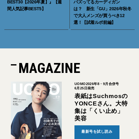
BEST30【2026年夏】』【週
バズってるカーディガン
間人気記事BEST5】
は？ 新生「GU」2026年秋冬
で大人メンズが買うべき12
選！【試着ルポ前編】
MAGAZINE
UOMO2026年8・9月合併号
6月25日発売
表紙はSuchmosの
YONCEさん。大特
集は「くい止め」
美容
最新号を試し読み