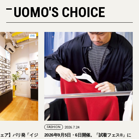
UOMO'S CHOICE
PR
9
FASHION
2026.7.24
のアイウェア】パリ発「イジ
2026年9月5日・6日開催。「試着フェス®