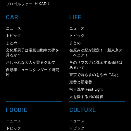
プロゴルファー! HIKARU
CAR
LIFE
ニュース
ニュース
トピック
トピック
まとめ
まとめ
文化系男子は電気自動車の夢を
在原みゆ紀が認定！ 新東京ス
見るか？
ーベニア！
おしゃれな大人が乗るクルマ
そのサブスクに課金する価値は
あるか？
自動車ニュースタンダード研究
所
東京で暮らすのをやめてみた
定番と新定番
松下洸平 First Light
犬を愛する男の肖像
FOODIE
CULTURE
ニュース
ニュース
トピック
トピック