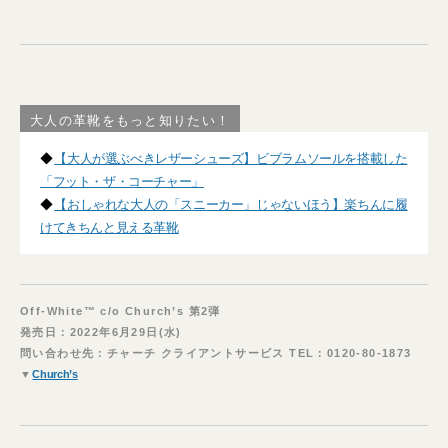
大人の革靴をもっと知りたい！
◆
【大人が選ぶべきレザーシューズ】ビブラムソールを搭載した
「フット・ザ・コーチャー」
◆
【おしゃれな大人の「スニーカー」じゃないほう】楽ちんに履
けてきちんと見える革靴
Off-White™ c/o Church’s 第2弾
発売日：2022年6月29日(水)
問い合わせ先：チャーチ クライアントサービス TEL：0120-80-1873
▼
Church’s