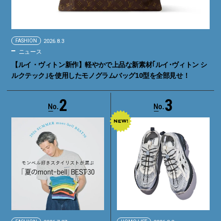
FASHION
2026.8.3
ニュース
【ルイ・ヴィトン新作】軽やかで上品な新素材｢ルイ･ヴィトン シ
ルクテック｣を使用したモノグラムバッグ10型を全部見せ！
2
3