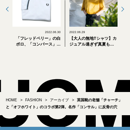
2022.06.30
2022.06.29
「フレッドペリー」の白
【大人の無地Tシャツ】カ
ポロ、「コンバース」の
ジュアル過ぎず真夏も快
差し色オールスター【大
適なゴールドウインの
人が買うべき「夏服」カ
「機能素材じゃないほ
レンダー［6月30日-7月6
う」
日］】
HOME
FASHION
アーカイブ
英国靴の老舗「チャーチ」
と「オフホワイト」のコラボ第2弾。名作「コンサル」に反骨の穴