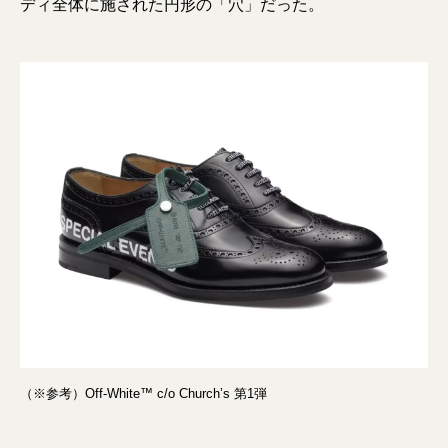
ディ全体に施された円形の「穴」だった。
（※参考）Off-White™ c/o Church’s 第1弾