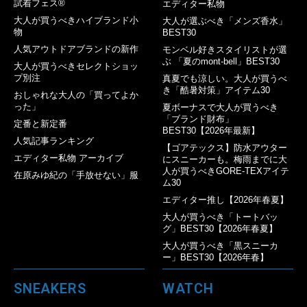
試着フェス®︎
エディター私物
大人が買うべきハイブランド小
大人が選ぶべき「メンズ香水」
物
BEST30
人気アウトドアブランドの新作
モンベル好きスタイリストが選
ぶ 「夏のmont-bell」BEST30
大人が買うべきセレクトショッ
プ別注
真夏でも涼しい。大人が買うべ
き「酷暑対策」アイテム30
おしゃれな大人の「買ってよか
った」
夏ボーナスで大人が買うべき
「ブランド財布」
定番と新定番
BEST30【2026年最新】
人気記事ランキング
【ゴアテックス】防水アウター
エディター私物 アーカイブ
にスニーカーも。梅雨までに大
人が買うべきGORE-TEXアイテ
在原みゆ紀の「手放せない」服
ム30
エディター推し【2026年春夏】
大人が買うべき「トートバッ
グ」BEST30【2026年春夏】
大人が買うべき「黒スニーカ
ー」BEST30【2026年春】
SNEAKERS
WATCH