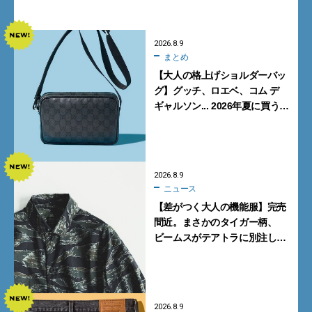
【FENDI】
2026.8.9
まとめ
【大人の格上げショルダーバッ
グ】グッチ、ロエベ、コム デ
ギャルソン... 2026年夏に買うべ
き新作5選
2026.8.9
ニュース
【差がつく大人の機能服】完売
間近。まさかのタイガー柄、
ビームスがテアトラに別注した
シャツ＆パンツを狙い撃ち！
2026.8.9