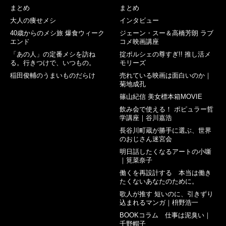
まとめ
まとめ
大人の痩せメシ
インタビュー
40歳からのメシ旅 爆食ウィーク
ジェーン・スー＆高橋芳朗 ラブ
エンド
コメ映画講座
「あの人」の定番メシを訪ね
掟ポルシェの尊すぎ!! 推し活メ
る。行きつけで、いつもの。
モリーズ
稲田俊輔のうまいものだらけ
売れている映画は面白いのか｜
菊地成孔
篠山紀信 美女標本箱MOVIE
飲み会で使える！ ポピュラー哲
学講座｜谷川嘉浩
長谷川町蔵が勝手に選ぶ、世界
のおじさん迷宮会
明日話したくなるアートの小噺
｜筧菜奈子
働くを再設計する 本当は働き
たくないあなたのために。
歌人が推す 短いのに、引きずり
込まれるマンガ｜枡野浩一
BOOKコラム 仕事は泥臭い｜
千野帽子