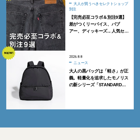
大人が買うべきセレクトショップ
別注
【完売必至コラボ＆別注9選】
差がつくリーバイス、バブ
アー、ディッキーズ... 人気セレ
クトショップの自信作をチェッ
ク！
2026.8.8
ニュース
大人の黒バッグは「軽さ」が正
義。軽量化を追求したモノリス
の新シリーズ「STANDARD
Neutral」が快適すぎる！