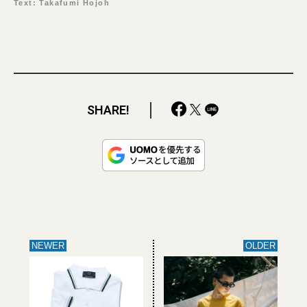
Text: Takafumi Hojoh
SHARE!
NEWER
OLDER