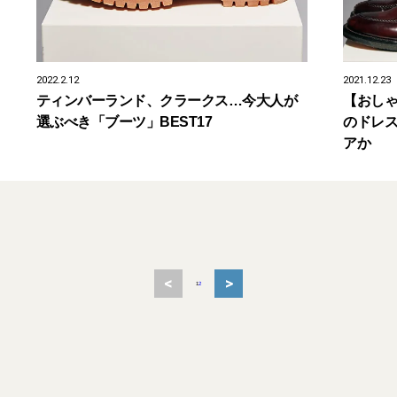
2022.2.12
2021.12.23
ティンバーランド、クラークス…今大人が
【おし
選ぶべき「ブーツ」BEST17
のドレ
アか
<
>
1
2