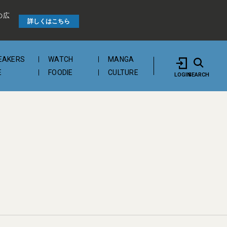
の広
詳しくはこちら
EAKERS
WATCH
MANGA
E
FOODIE
CULTURE
LOGIN
SEARCH