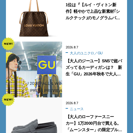
1位は『【ルイ・ヴィトン新
作】軽やかで上品な新素材｢シ
ルクテック｣のモノグラムバッ
グ10型を全部見せ』【週間人気
記事BEST5】
2026.8.7
大人のユニクロ／GU
【大人のジーユー】SNSで超バ
ズってるカーディガンは？ 新
生「GU」2026年秋冬で大人メ
ンズが買うべき12選！【試着ル
ポ前編】
2026.8.7
ニュース
【大人のローファースニー
カー】1万2000円台で買える。
「ムーンスター」の限定ブルー