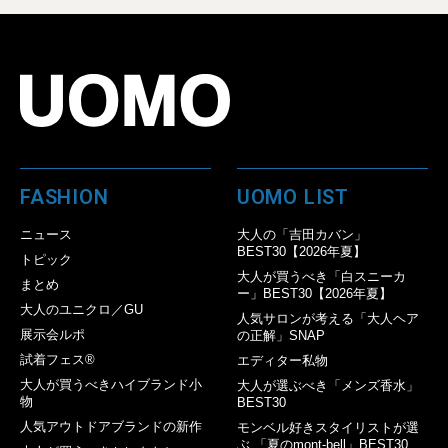
FASHION
UOMO LIST
ニュース
大人の「吉田カバン」
BEST30【2026年夏】
トピック
大人が買うべき「白スニーカ
まとめ
ー」BEST30【2026年夏】
大人のユニクロ／GU
人気サロンが考える「大人ヘア
展示会ルポ
の正解」SNAP
試着フェス®︎
エディター私物
大人が買うべきハイブランド小
大人が選ぶべき「メンズ香水」
物
BEST30
人気アウトドアブランドの新作
モンベル好きスタイリストが選
ぶ 「夏のmont-bell」BEST30