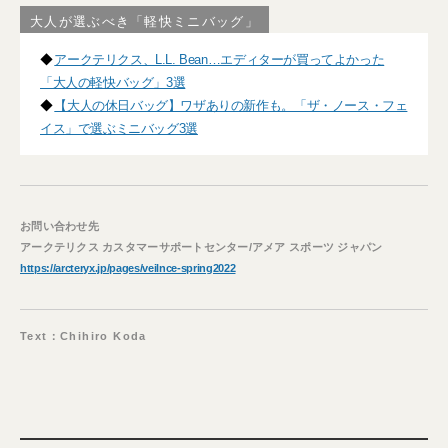
大人が選ぶべき「軽快ミニバッグ」
◆
アークテリクス、L.L. Bean…エディターが買ってよかった
「大人の軽快バッグ」3選
◆
【大人の休日バッグ】ワザありの新作も。「ザ・ノース・フェ
イス」で選ぶミニバッグ3選
お問い合わせ先
アークテリクス カスタマーサポートセンター/アメア スポーツ ジャパン
https://arcteryx.jp/pages/veilnce-spring2022
Text：Chihiro Koda