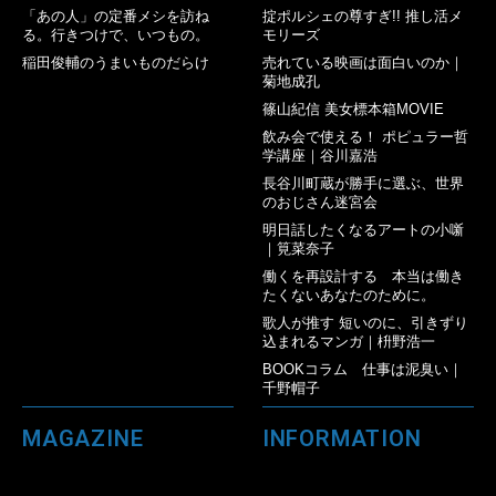
「あの人」の定番メシを訪ね
掟ポルシェの尊すぎ!! 推し活メ
る。行きつけで、いつもの。
モリーズ
稲田俊輔のうまいものだらけ
売れている映画は面白いのか｜
菊地成孔
篠山紀信 美女標本箱MOVIE
飲み会で使える！ ポピュラー哲
学講座｜谷川嘉浩
長谷川町蔵が勝手に選ぶ、世界
のおじさん迷宮会
明日話したくなるアートの小噺
｜筧菜奈子
働くを再設計する 本当は働き
たくないあなたのために。
歌人が推す 短いのに、引きずり
込まれるマンガ｜枡野浩一
BOOKコラム 仕事は泥臭い｜
千野帽子
MAGAZINE
INFORMATION