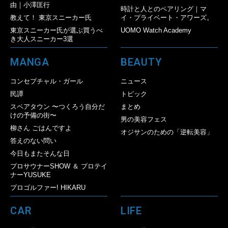
由｜小澤匡行
時計と人とのペアリング｜マ
教えて！ 東京スニーカー氏
イ・プライベート・アワーズ。
東京スニーカー氏が選ぶ買うべ
UOMO Watch Academy
き大人スニーカー3選
MANGA
BEAUTY
コンセプチャル・ガール
ニュース
民譚
トピック
スペアタウン 〜つくろう自分だ
まとめ
けの予備の街〜
男の美容フェス
柳さん ごはんですよ
オジサンのための「逆転美容」
答えのない問い
今日もまたそんな日
プロサウナーSHOW ＆ プロテイ
ナーYUSUKE
プロゴルファー! HIKARU
CAR
LIFE