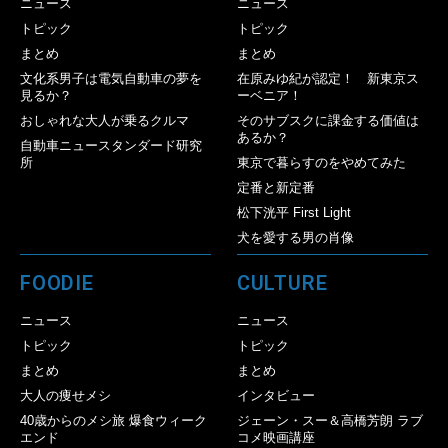
ニュース
ニュース
トピック
トピック
まとめ
まとめ
文化系男子は電気自動車の夢を
在原みゆ紀が認定！ 新東京ス
見るか？
ーベニア！
おしゃれな大人が乗るクルマ
そのサブスクに課金する価値は
あるか？
自動車ニュースタンダード研究
所
東京で暮らすのをやめてみた
定番と新定番
松下洸平 First Light
犬を愛する男の肖像
FOODIE
CULTURE
ニュース
ニュース
トピック
トピック
まとめ
まとめ
大人の痩せメシ
インタビュー
40歳からのメシ旅 爆食ウィーク
ジェーン・スー＆高橋芳朗 ラブ
エンド
コメ映画講座