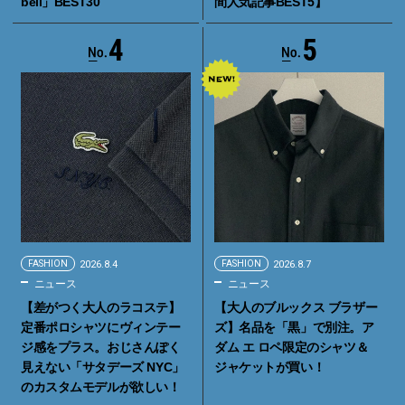
bell」BEST30
間人気記事BEST5】
4
5
FASHION
2026.8.4
FASHION
2026.8.7
ニュース
ニュース
【差がつく大人のラコステ】
【大人のブルックス ブラザー
定番ポロシャツにヴィンテー
ズ】名品を「黒」で別注。ア
ジ感をプラス。おじさんぽく
ダム エ ロペ限定のシャツ＆
見えない「サタデーズ NYC」
ジャケットが買い！
のカスタムモデルが欲しい！