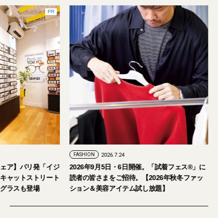
PR
7.29
FASHION
2026.7.24
人のアイウェア】パリ発「イジ
2026年9月5日・6日開催。「試着フェス
の旗艦店をキャットストリート
読者の皆さまをご招待。【2026年秋冬
本限定サングラスも登場
ション＆美容アイテム試し放題】