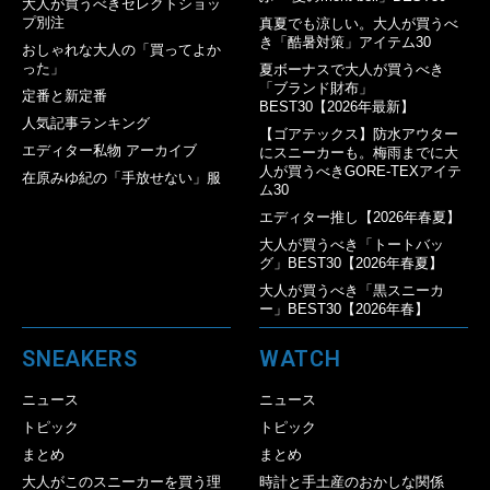
大人が買うべきセレクトショッ
プ別注
真夏でも涼しい。大人が買うべ
き「酷暑対策」アイテム30
おしゃれな大人の「買ってよか
った」
夏ボーナスで大人が買うべき
「ブランド財布」
定番と新定番
BEST30【2026年最新】
人気記事ランキング
【ゴアテックス】防水アウター
エディター私物 アーカイブ
にスニーカーも。梅雨までに大
人が買うべきGORE-TEXアイテ
在原みゆ紀の「手放せない」服
ム30
エディター推し【2026年春夏】
大人が買うべき「トートバッ
グ」BEST30【2026年春夏】
大人が買うべき「黒スニーカ
ー」BEST30【2026年春】
SNEAKERS
WATCH
ニュース
ニュース
トピック
トピック
まとめ
まとめ
大人がこのスニーカーを買う理
時計と手土産のおかしな関係