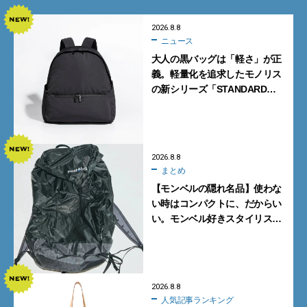
2026.8.8
ニュース
大人の黒バッグは「軽さ」が正
義。軽量化を追求したモノリス
の新シリーズ「STANDARD
Neutral」が快適すぎる！
2026.8.8
まとめ
【モンベルの隠れ名品】使わな
い時はコンパクトに、だからい
い。モンベル好きスタイリスト
がすすめる「たためるバッグ」
4選
2026.8.8
人気記事ランキング