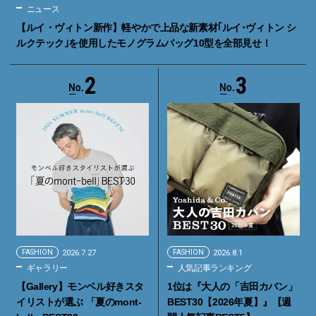
ニュース
【ルイ・ヴィトン新作】軽やかで上品な新素材｢ルイ･ヴィトン シ
ルクテック｣を使用したモノグラムバッグ10型を全部見せ！
2
3
FASHION
2026.7.27
FASHION
2026.8.1
ギャラリー
人気記事ランキング
【Gallery】モンベル好きスタ
1位は『大人の「吉田カバン」
イリストが選ぶ 「夏のmont-
BEST30【2026年夏】』【週