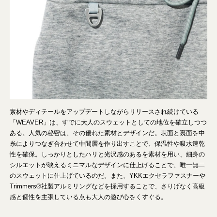
素材やディテールをアップデートしながらリリースされ続けている
「WEAVER」は、すでに大人のスウェットとしての地位を確立しつつ
ある。人気の秘密は、その優れた素材とデザインだ。表面と裏面を中
糸によりつなぎ合わせて中間層を作り出すことで、保温性や吸水速乾
性を確保。しっかりとしたハリと光沢感のあるを素材を用い、細身の
シルエットが映えるミニマルなデザインに仕上げることで、唯一無二
のスウェットに仕上げているのだ。また、YKKエクセラファスナーや
Trimmers®︎社製アルミリングなどを採用することで、さりげなく高級
感と個性を主張している点も大人の遊び心をくすぐる。