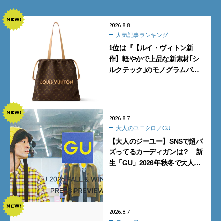
2026.8.8
人気記事ランキング
1位は『【ルイ・ヴィトン新
作】軽やかで上品な新素材｢シ
ルクテック｣のモノグラムバッ
グ10型を全部見せ』【週間人気
記事BEST5】
2026.8.7
大人のユニクロ／GU
【大人のジーユー】SNSで超バ
ズってるカーディガンは？ 新
生「GU」2026年秋冬で大人メ
ンズが買うべき12選！【試着ル
ポ前編】
2026.8.7