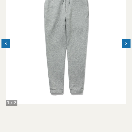
<
>
1
/
2