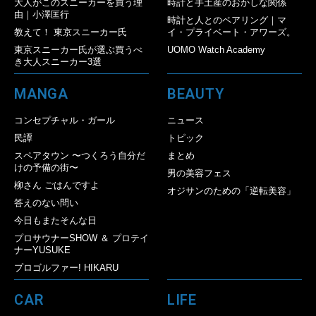
大人がこのスニーカーを買う理
時計と手土産のおかしな関係
由｜小澤匡行
時計と人とのペアリング｜マ
教えて！ 東京スニーカー氏
イ・プライベート・アワーズ。
東京スニーカー氏が選ぶ買うべ
UOMO Watch Academy
き大人スニーカー3選
MANGA
BEAUTY
コンセプチャル・ガール
ニュース
民譚
トピック
スペアタウン 〜つくろう自分だ
まとめ
けの予備の街〜
男の美容フェス
柳さん ごはんですよ
オジサンのための「逆転美容」
答えのない問い
今日もまたそんな日
プロサウナーSHOW ＆ プロテイ
ナーYUSUKE
プロゴルファー! HIKARU
CAR
LIFE