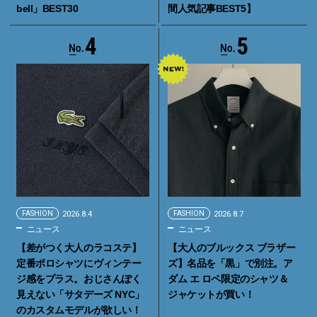
bell」BEST30
間人気記事BEST5】
4
5
FASHION
2026.8.4
FASHION
2026.8.7
ニュース
ニュース
【差がつく大人のラコステ】
【大人のブルックス ブラザー
定番ポロシャツにヴィンテー
ズ】名品を「黒」で別注。ア
ジ感をプラス。おじさんぽく
ダム エ ロペ限定のシャツ＆
見えない「サタデーズ NYC」
ジャケットが買い！
のカスタムモデルが欲しい！