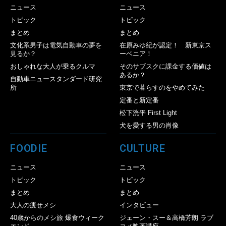
ニュース
ニュース
トピック
トピック
まとめ
まとめ
文化系男子は電気自動車の夢を
在原みゆ紀が認定！ 新東京ス
見るか？
ーベニア！
おしゃれな大人が乗るクルマ
そのサブスクに課金する価値は
あるか？
自動車ニュースタンダード研究
所
東京で暮らすのをやめてみた
定番と新定番
松下洸平 First Light
犬を愛する男の肖像
FOODIE
CULTURE
ニュース
ニュース
トピック
トピック
まとめ
まとめ
大人の痩せメシ
インタビュー
40歳からのメシ旅 爆食ウィーク
ジェーン・スー＆高橋芳朗 ラブ