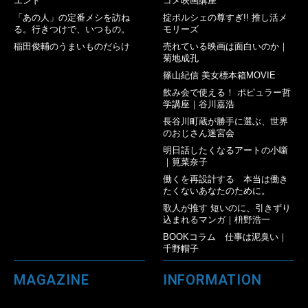
エンド
コメ映画講座
「あの人」の定番メシを訪ね
掟ポルシェの尊すぎ!! 推し活メ
る。行きつけで、いつもの。
モリーズ
稲田俊輔のうまいものだらけ
売れている映画は面白いのか｜
菊地成孔
篠山紀信 美女標本箱MOVIE
飲み会で使える！ ポピュラー哲
学講座｜谷川嘉浩
長谷川町蔵が勝手に選ぶ、世界
のおじさん迷宮会
明日話したくなるアートの小噺
｜筧菜奈子
働くを再設計する 本当は働き
たくないあなたのために。
歌人が推す 短いのに、引きずり
込まれるマンガ｜枡野浩一
BOOKコラム 仕事は泥臭い｜
千野帽子
MAGAZINE
INFORMATION