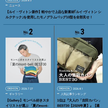
FASHION
2026.8.3
ニュース
【ルイ・ヴィトン新作】軽やかで上品な新素材｢ルイ･ヴィトン シ
ルクテック｣を使用したモノグラムバッグ10型を全部見せ！
2
3
FASHION
2026.7.27
FASHION
2026.8.1
ギャラリー
人気記事ランキング
【Gallery】モンベル好きスタ
1位は『大人の「吉田カバン」
イリストが選ぶ 「夏のmont-
BEST30【2026年夏】』【週