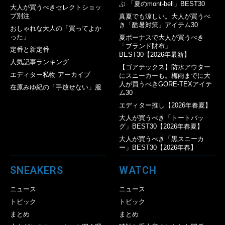
ぶ 「夏のmont-bell」BEST30
大人が買うべきセレクトショッ
プ別注
真夏でも涼しい。大人が買うべ
き「酷暑対策」アイテム30
おしゃれな大人の「買ってよか
った」
夏ボーナスで大人が買うべき
「ブランド財布」
定番と新定番
BEST30【2026年最新】
人気記事ランキング
【ゴアテックス】防水アウター
エディター私物 アーカイブ
にスニーカーも。梅雨までに大
人が買うべきGORE-TEXアイテ
在原みゆ紀の「手放せない」服
ム30
エディター推し【2026年春夏】
大人が買うべき「トートバッ
グ」BEST30【2026年春夏】
大人が買うべき「黒スニーカ
ー」BEST30【2026年春】
SNEAKERS
WATCH
ニュース
ニュース
トピック
トピック
まとめ
まとめ