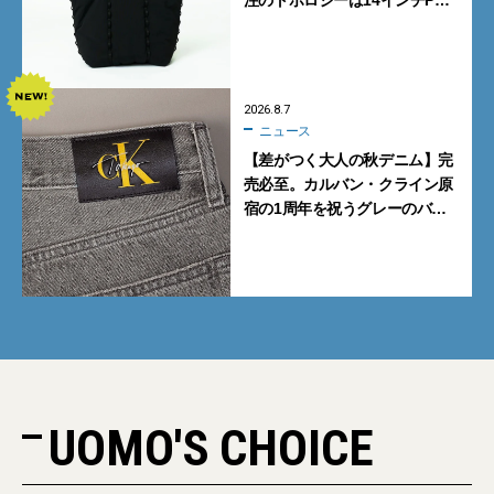
注のトポロジーは14インチPC
も収納可
2026.8.7
ニュース
【差がつく大人の秋デニム】完
売必至。カルバン・クライン原
宿の1周年を祝うグレーのバ
ギーデニムが数量限定発売
UOMO'S CHOICE