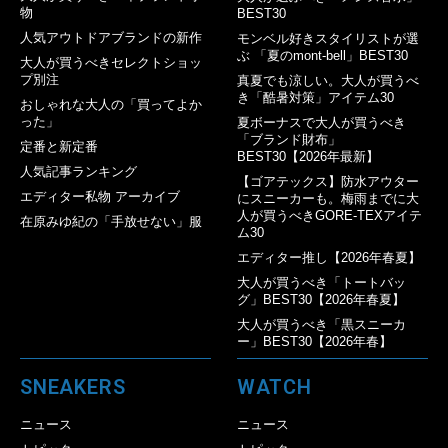
物
BEST30
人気アウトドアブランドの新作
モンベル好きスタイリストが選
ぶ 「夏のmont-bell」BEST30
大人が買うべきセレクトショッ
プ別注
真夏でも涼しい。大人が買うべ
き「酷暑対策」アイテム30
おしゃれな大人の「買ってよか
った」
夏ボーナスで大人が買うべき
「ブランド財布」
定番と新定番
BEST30【2026年最新】
人気記事ランキング
【ゴアテックス】防水アウター
エディター私物 アーカイブ
にスニーカーも。梅雨までに大
人が買うべきGORE-TEXアイテ
在原みゆ紀の「手放せない」服
ム30
エディター推し【2026年春夏】
大人が買うべき「トートバッ
グ」BEST30【2026年春夏】
大人が買うべき「黒スニーカ
ー」BEST30【2026年春】
SNEAKERS
WATCH
ニュース
ニュース