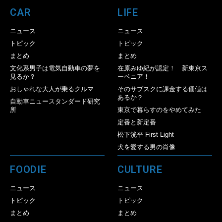
CAR
LIFE
ニュース
ニュース
トピック
トピック
まとめ
まとめ
文化系男子は電気自動車の夢を
在原みゆ紀が認定！ 新東京ス
見るか？
ーベニア！
おしゃれな大人が乗るクルマ
そのサブスクに課金する価値は
あるか？
自動車ニュースタンダード研究
所
東京で暮らすのをやめてみた
定番と新定番
松下洸平 First Light
犬を愛する男の肖像
FOODIE
CULTURE
ニュース
ニュース
トピック
トピック
まとめ
まとめ