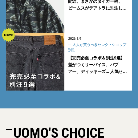
間近。まさかのタイガー柄、
ビームスがテアトラに別注した
シャツ＆パンツを狙い撃ち！
2026.8.9
大人が買うべきセレクトショップ
別注
【完売必至コラボ＆別注9選】
差がつくリーバイス、バブ
アー、ディッキーズ... 人気セレ
クトショップの自信作をチェッ
ク！
UOMO'S CHOICE