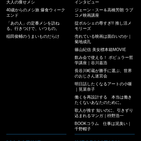
大人の痩せメシ
インタビュー
40歳からのメシ旅 爆食ウィーク
ジェーン・スー＆高橋芳朗 ラブ
エンド
コメ映画講座
「あの人」の定番メシを訪ね
掟ポルシェの尊すぎ!! 推し活メ
る。行きつけで、いつもの。
モリーズ
稲田俊輔のうまいものだらけ
売れている映画は面白いのか｜
菊地成孔
篠山紀信 美女標本箱MOVIE
飲み会で使える！ ポピュラー哲
学講座｜谷川嘉浩
長谷川町蔵が勝手に選ぶ、世界
のおじさん迷宮会
明日話したくなるアートの小噺
｜筧菜奈子
働くを再設計する 本当は働き
たくないあなたのために。
歌人が推す 短いのに、引きずり
込まれるマンガ｜枡野浩一
BOOKコラム 仕事は泥臭い｜
千野帽子