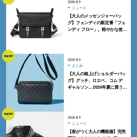
2026.8.9
ニュース
【大人のメッセンジャーバッ
グ】フェンディの新定番「フェ
ンディ フロー」。軽やかな使い
心地と美しい佇まいを両立
【FENDI】
2026.8.9
まとめ
【大人の格上げショルダーバッ
グ】グッチ、ロエベ、コム デ
ギャルソン... 2026年夏に買うべ
き新作5選
2026.8.9
ニュース
【差がつく大人の機能服】完売