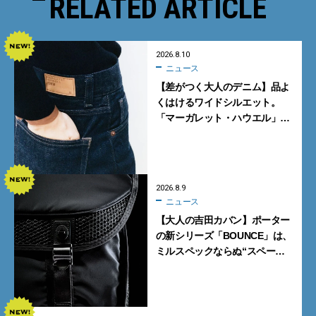
RELATED ARTICLE
2026.8.10
ニュース
【差がつく大人のデニム】品よ
くはけるワイドシルエット。
「マーガレット・ハウエル」と
「エドウイン」のコラボが秀逸
すぎる！
2026.8.9
ニュース
【大人の吉田カバン】ポーター
の新シリーズ「BOUNCE」は、
ミルスペックならぬ“スペース
スペック”の機能美あふれる黒
バッグ