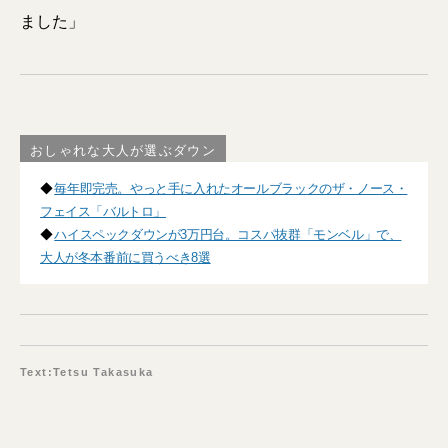
ました」
おしゃれな大人が選ぶダウン
◆
毎年即完売。やっと手に入れたオールブラックのザ・ノース・
フェイス「バルトロ」
◆
ハイスペックダウンが3万円台。コスパ抜群「モンベル」で、
大人が冬本番前に買うべき8選
Text:Tetsu Takasuka