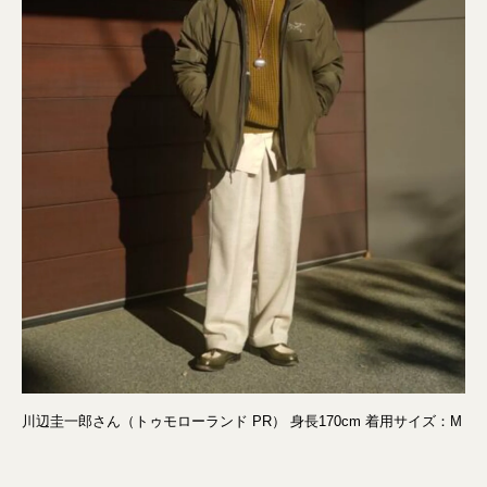
川辺圭一郎さん（トゥモローランド PR） 身長170cm 着用サイズ：M