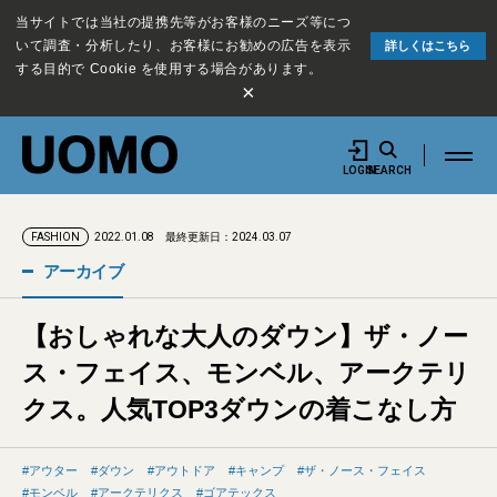
当サイトでは当社の提携先等がお客様のニーズ等につ
いて調査・分析したり、お客様にお勧めの広告を表示
詳しくはこちら
する目的で Cookie を使用する場合があります。
×
LOGIN
SEARCH
2022.01.08
最終更新日：2024.03.07
FASHION
アーカイブ
【おしゃれな大人のダウン】ザ・ノー
ス・フェイス、モンベル、アークテリ
クス。人気TOP3ダウンの着こなし方
アウター
ダウン
アウトドア
キャンプ
ザ・ノース・フェイス
モンベル
アークテリクス
ゴアテックス