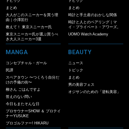
トピック
トピック
まとめ
まとめ
大人がこのスニーカーを買う理
時計と手土産のおかしな関係
由｜小澤匡行
時計と人とのペアリング｜マ
教えて！ 東京スニーカー氏
イ・プライベート・アワーズ。
東京スニーカー氏が選ぶ買うべ
UOMO Watch Academy
き大人スニーカー3選
MANGA
BEAUTY
コンセプチャル・ガール
ニュース
民譚
トピック
スペアタウン 〜つくろう自分だ
まとめ
けの予備の街〜
男の美容フェス
柳さん ごはんですよ
オジサンのための「逆転美容」
答えのない問い
今日もまたそんな日
プロサウナーSHOW ＆ プロテイ
ナーYUSUKE
プロゴルファー! HIKARU