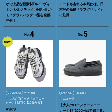
かで上品な新素材｢ルイ･ヴィ
ロードも走れる本気仕様。日
トン シルクテック｣を使用した
本発の新鋭「ラフグリッド」
モノグラムバッグ10型を全部
に注目
見せ！
4
5
UOMO LIST
2026.8.8
FASHION
2026.8.7
大人が買うべき「白スニー
ニュース
カー」BEST30【2026年夏】
【大人のローファースニー
ASICS
カー】1万2000円台で買える。