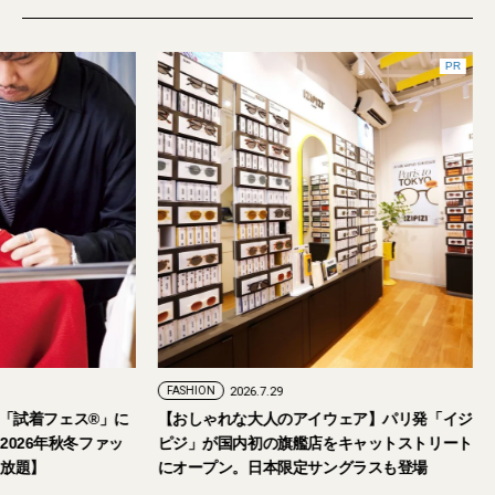
FASHION
2026.7.24
FASHION
2026.7.29
2026年9月5日・6日開催。「試着フェス®︎」に
【おしゃれな大人の
読者の皆さまをご招待。【2026年秋冬ファッ
ピジ」が国内初の旗
ション＆美容アイテム試し放題】
にオープン。日本限