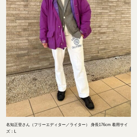
名知正登さん（フリーエディター／ライター） 身長176cm 着用サイ
ズ：L