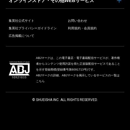
オンラインストア・その他WEBサービス
集英社公式サイト
お問い合わせ
集英社プライバシーガイドライン
利用規約・会員規約
広告掲載について
ABJマークは、この電子書店・電子書籍配信サービスが、著作権
者からコンテンツ使用許諾を得た正規版配信サービスであること
を示す登録商標(登録番号第6091713号)です。
ABJマークの詳細、ABJマークを掲示しているサービスの一覧は
こちら
© SHUEISHA INC. ALL RIGHTS RESERVED.