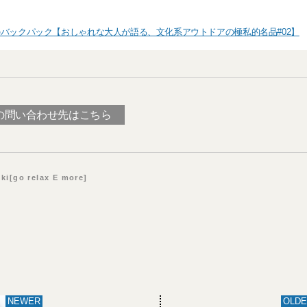
バックパック【おしゃれな大人が語る、文化系アウトドアの極私的名品#02】
の問い合わせ先はこちら
ki[go relax E more]
NEWER
OLDE