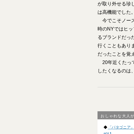
が取り外せる珍
は高機能でした
今でこそノース
時のNYではヒ
るブランドだっ
行くこともあり
だったことを覚
20年近くたっ
したくなるのは
おしゃれな大人
◆
「パタゴニア