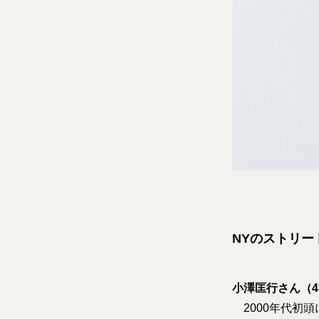
NYのストリ
小澤匡行さん（4
2000年代初