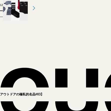
.12
ー
定
ま
で
ウトドアの極私的名品#03】