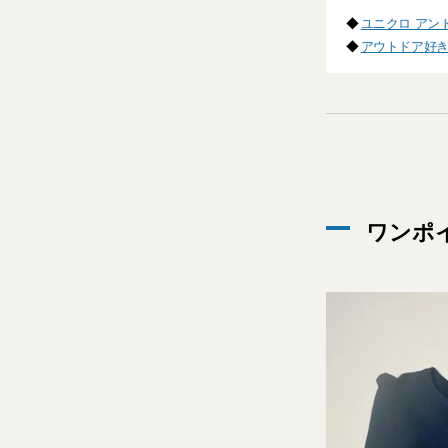
◆
ユニクロ アン
◆
アウトドア好
ワンポ