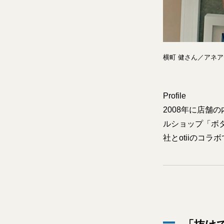
横町 健さん／アネア
Profile
2008年に店
ルショップ「ボ
社とotiiのコ