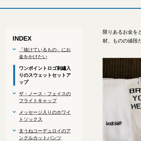
限りあるお金を
INDEX
材。ものの値段
「抜けているもの」にお
金をかけたい
ワンポイントロゴ刺繡入
りのスウェットセットア
ップ
ザ・ノース・フェイスの
フライトキャップ
メッセージ入りのホワイ
トソックス
太うねコーデュロイのア
ンクルカットパンツ