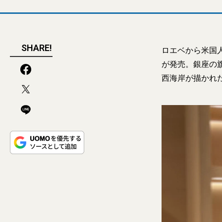
SHARE!
ロエベから米国
が発売。銀座の旗
西海岸が描かれ