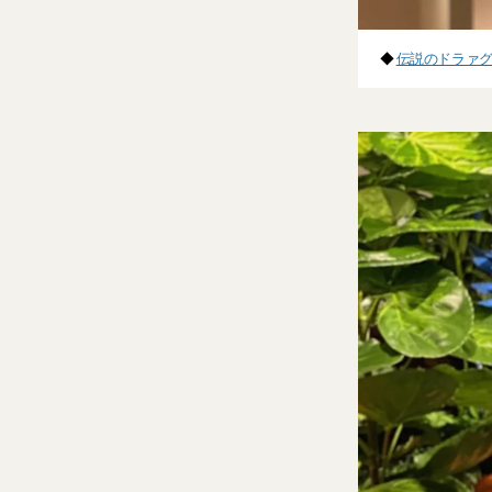
◆
伝説のドラァ