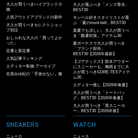
大人が買うべきハイブランド小
大人が選ぶべき「メンズ香水」
物
BEST30
人気アウトドアブランドの新作
モンベル好きスタイリストが選
ぶ 「夏のmont-bell」BEST30
大人が買うべきセレクトショッ
プ別注
真夏でも涼しい。大人が買うべ
き「酷暑対策」アイテム30
おしゃれな大人の「買ってよか
った」
夏ボーナスで大人が買うべき
「ブランド財布」
定番と新定番
BEST30【2026年最新】
人気記事ランキング
【ゴアテックス】防水アウター
エディター私物 アーカイブ
にスニーカーも。梅雨までに大
人が買うべきGORE-TEXアイテ
在原みゆ紀の「手放せない」服
ム30
エディター推し【2026年春夏】
大人が買うべき「トートバッ
グ」BEST30【2026年春夏】
大人が買うべき「黒スニーカ
ー」BEST30【2026年春】
SNEAKERS
WATCH
ニュース
ニュース