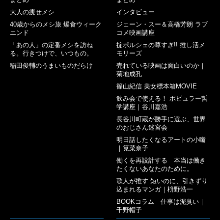
大人の痩せメシ
インタビュー
40歳からのメシ旅 爆食ウィーク
ジェーン・スー＆高橋芳朗 ラブ
エンド
コメ映画講座
「あの人」の定番メシを訪ね
掟ポルシェの尊すぎ!! 推し活メ
る。行きつけで、いつもの。
モリーズ
稲田俊輔のうまいものだらけ
売れている映画は面白いのか｜
菊地成孔
篠山紀信 美女標本箱MOVIE
飲み会で使える！ ポピュラー哲
学講座｜谷川嘉浩
長谷川町蔵が勝手に選ぶ、世界
のおじさん迷宮会
明日話したくなるアートの小噺
｜筧菜奈子
働くを再設計する 本当は働き
たくないあなたのために。
歌人が推す 短いのに、引きずり
込まれるマンガ｜枡野浩一
BOOKコラム 仕事は泥臭い｜
千野帽子