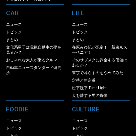
CAR
LIFE
ニュース
ニュース
トピック
トピック
まとめ
まとめ
文化系男子は電気自動車の夢を
在原みゆ紀が認定！ 新東京ス
見るか？
ーベニア！
おしゃれな大人が乗るクルマ
そのサブスクに課金する価値は
あるか？
自動車ニュースタンダード研究
所
東京で暮らすのをやめてみた
定番と新定番
松下洸平 First Light
犬を愛する男の肖像
FOODIE
CULTURE
ニュース
ニュース
トピック
トピック
まとめ
まとめ