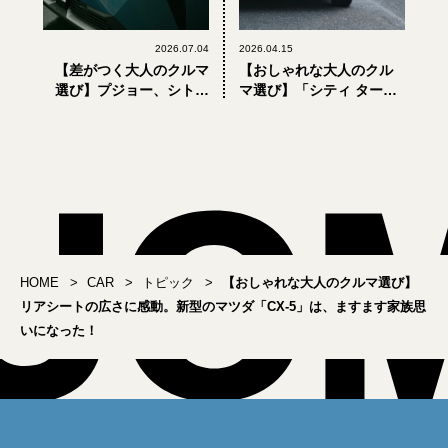
2026.07.04
2026.04.15
【差がつく大人のクルマ
【おしゃれな大人のクル
選び】プジョー、シトロ
マ選び】「シティ ターボ
エン、DSオートモビル…
Ⅱ」の再来？ ホンダ
クセ強なフランス車がい
「Super-ONE」は、軽く
い理由
て速くて超楽しい
HOME
CAR
トピック
【おしゃれな大人のクルマ選び】
リアシートの広さに感動。新型のマツダ「CX-5」は、ますます家族思
いになった！