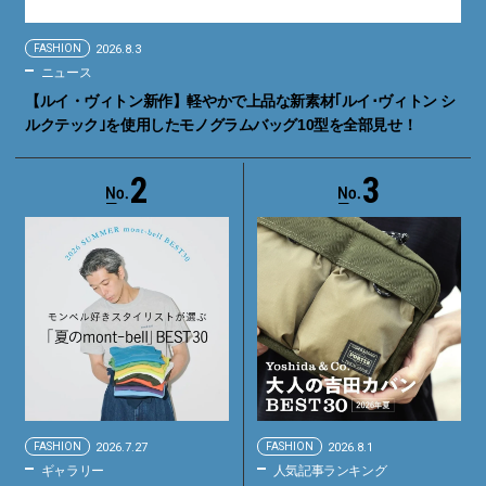
FASHION
2026.8.3
ニュース
【ルイ・ヴィトン新作】軽やかで上品な新素材｢ルイ･ヴィトン シ
ルクテック｣を使用したモノグラムバッグ10型を全部見せ！
2
3
FASHION
2026.7.27
FASHION
2026.8.1
ギャラリー
人気記事ランキング