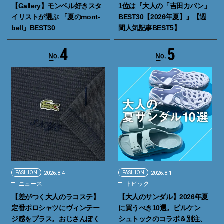
【Gallery】モンベル好きスタ
1位は『大人の「吉田カバン」
イリストが選ぶ 「夏のmont-
BEST30【2026年夏】』【週
bell」BEST30
間人気記事BEST5】
4
5
FASHION
2026.8.4
FASHION
2026.8.1
ニュース
トピック
【差がつく大人のラコステ】
【大人のサンダル】2026年夏
定番ポロシャツにヴィンテー
に買うべき10選。ビルケン
ジ感をプラス。おじさんぽく
シュトックのコラボ＆別注、