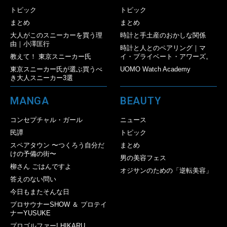
トピック
トピック
まとめ
まとめ
大人がこのスニーカーを買う理
時計と手土産のおかしな関係
由｜小澤匡行
時計と人とのペアリング｜マ
教えて！ 東京スニーカー氏
イ・プライベート・アワーズ。
東京スニーカー氏が選ぶ買うべ
UOMO Watch Academy
き大人スニーカー3選
MANGA
BEAUTY
コンセプチャル・ガール
ニュース
民譚
トピック
スペアタウン 〜つくろう自分だ
まとめ
けの予備の街〜
男の美容フェス
柳さん ごはんですよ
オジサンのための「逆転美容」
答えのない問い
今日もまたそんな日
プロサウナーSHOW ＆ プロテイ
ナーYUSUKE
プロゴルファー! HIKARU