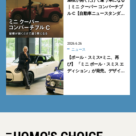
屋根が開くだけで違う車になる
｜ミニ クーパー コンバーチブ
ル C【自動車ニュースタンダー
ド研究所】
2026.6.26
ニュース
【ポール・スミス×ミニ、再
び】 「ミニ ポール・スミス エ
ディション」が発売。デザイ
ナー本人を直撃！