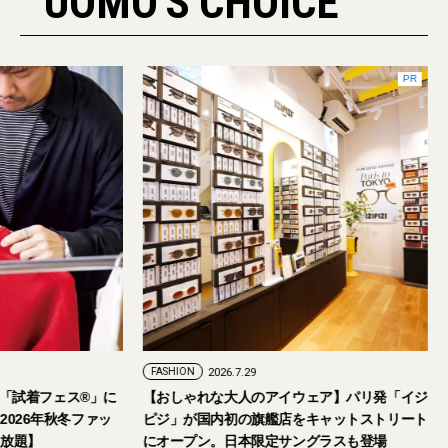
UOMO'S CHOICE
FASHION
2026.7.24
FASHION
2026.7.29
2026年9月5日・6日開催。「試着フェス®︎」に
【おしゃれな大人の
読者の皆さまをご招待。【2026年秋冬ファッ
ピジ」が国内初の旗
ション＆美容アイテム試し放題】
にオープン。日本限