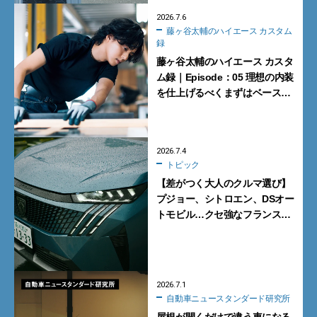
2026.7.6
藤ヶ谷太輔のハイエース カスタム
録
藤ヶ谷太輔のハイエース カスタ
ム録｜Episode：05 理想の内装
を仕上げるべくまずはベースを
整える
2026.7.4
トピック
【差がつく大人のクルマ選び】
プジョー、シトロエン、DSオー
トモビル…クセ強なフランス車
がいい理由
2026.7.1
自動車ニュースタンダード研究所