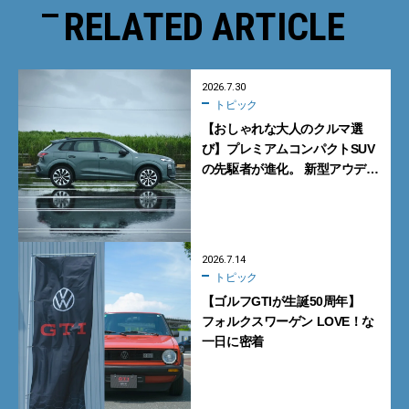
RELATED ARTICLE
2026.7.30
トピック
【おしゃれな大人のクルマ選
び】プレミアムコンパクトSUV
の先駆者が進化。 新型アウディ
「Q3」は、デキるけどイイや
つ。
2026.7.14
トピック
【ゴルフGTIが生誕50周年】
フォルクスワーゲン LOVE！な
一日に密着