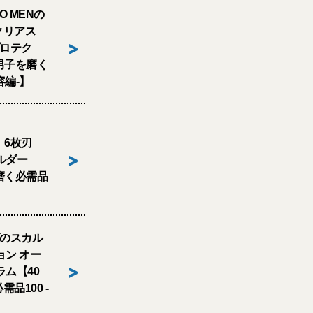
DO MENの
クリアス
>
プロテク
男子を磨く
容編-】
」6枚刃
>
ルダー
磨く必需品
ダのスカル
ョン オー
>
ラム【40
品100 -