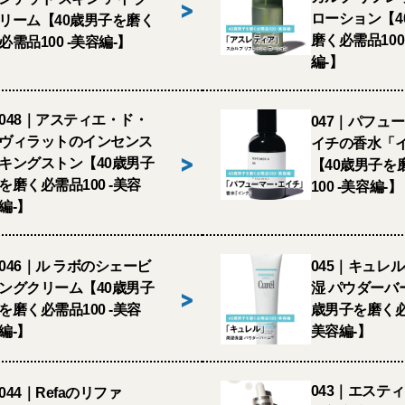
>
ローション【4
リーム【40歳男子を磨く
磨く必需品100
必需品100 -美容編-】
編-】
048｜アスティエ・ド・
047｜パフュ
ヴィラットのインセンス
イチの香水「
>
キングストン【40歳男子
【40歳男子を
を磨く必需品100 -美容
100 -美容編-】
編-】
046｜ル ラボのシェービ
045｜キュレ
ングクリーム【40歳男子
湿 パウダーバ
>
を磨く必需品100 -美容
歳男子を磨く必需
編-】
美容編-】
043｜エスティ
044｜Refaのリファ