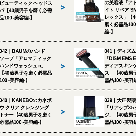
の美容液「アド
ビューティック ヘッドス
>
イト リペア S
パ【40歳男子を磨く必需
レックス」【4
品100 -美容編-】
磨く必需品100
編-】
042｜BAUMのハンド
041｜ディズ
ソープ「アロマティック
「DISM EMS 
>
ハンドウォッシュ n」
ディアスキンケ
【40歳男子を磨く必需品
ス」【40歳男
100 -美容編-】
需品100 -美容
040｜KANEBOのカネボ
039｜大正製
ウ クリア クレンジング
「リアップX5
>
トナー【40歳男子を磨く
ジ」【40歳男
必需品100 -美容編-】
需品100 -美容