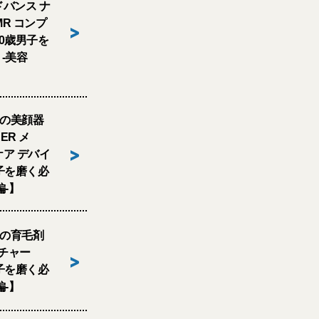
バンス ナ
MR コンプ
>
0歳男子を
 -美容
ムの美顔器
EER メ
>
ア デバイ
子を磨く必
編-】
薬の育毛剤
 チャー
>
子を磨く必
編-】