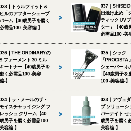
037｜SHISEI
038｜トゥルフィット＆
日焼け止め「
ヒルのアフターシェーブ
>
ティック UV
バーム【40歳男子を磨く
ター」【40歳
必需品100 -美容編-】
必需品100 -美
036｜THE ORDINARYの
035｜シック
S ファーメント 30 ミル
「PROGISTA
>
キートナー【40歳男子を
シェーバー ホ
磨く必需品100 -美容
【40歳男子を
編-】
100 -美容編-】
034｜ラ・メールのザ・
033｜アヴェ
モイスチャライジング フ
プ ソリューシ
>
レッシュ クリーム【40
バーナイト セ
歳男子を磨く必需品100 -
歳男子を磨く必需
美容編-】
美容編-】