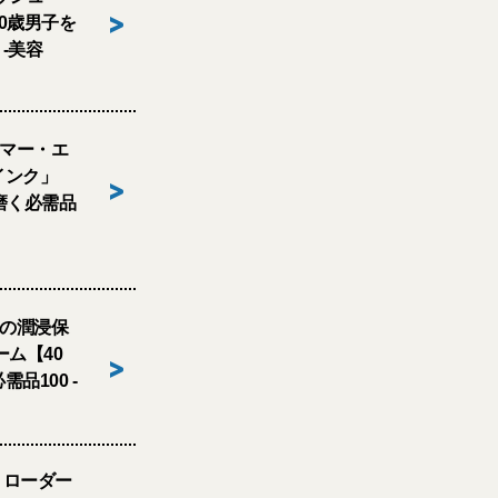
>
0歳男子を
 -美容
ーマー・エ
インク」
>
磨く必需品
ルの潤浸保
ーム【40
>
品100 -
 ローダー