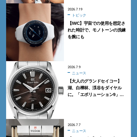
2026.7.19
トピック
【IWC】宇宙での使用を想定さ
れた時計で、モノトーンの洗練
を腕にも
2026.7.9
ニュース
【大人のグランドセイコー】
湖、白樺林、渓谷をダイヤル
に。「エボリューション9」の
新作9モデル
2026.7.7
ニュース