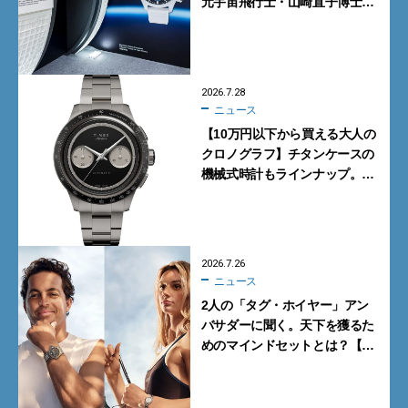
元宇宙飛行士・山崎直子博士に
よるトークショーも実施
2026.7.28
ニュース
【10万円以下から買える大人の
クロノグラフ】チタンケースの
機械式時計もラインナップ。タ
イメックスの本気が詰まった新
作が買い！
2026.7.26
ニュース
2人の「タグ・ホイヤー」アン
バサダーに聞く。天下を獲るた
めのマインドセットとは？【イ
ンタビュー】