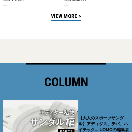
VIEW MORE >
COLUMN
【大人のスポーツサンダ
ル】アディダス、テバ、ハ
イテック... UOMOの編集者