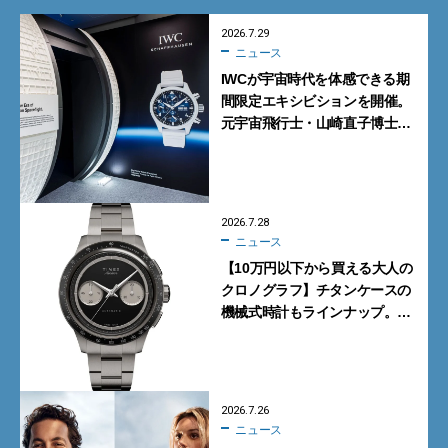
2026.7.29
ニュース
IWCが宇宙時代を体感できる期
間限定エキシビションを開催。
元宇宙飛行士・山崎直子博士に
よるトークショーも実施
2026.7.28
ニュース
【10万円以下から買える大人の
クロノグラフ】チタンケースの
機械式時計もラインナップ。タ
イメックスの本気が詰まった新
作が買い！
2026.7.26
ニュース