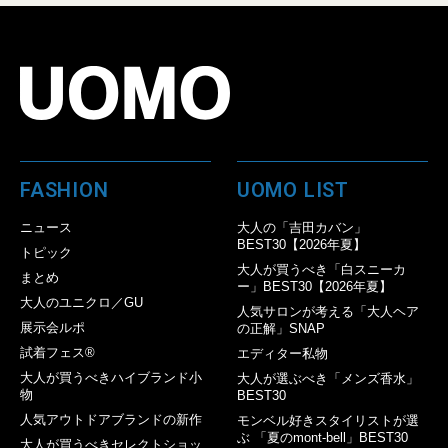
FASHION
UOMO LIST
ニュース
大人の「吉田カバン」
BEST30【2026年夏】
トピック
大人が買うべき「白スニーカ
まとめ
ー」BEST30【2026年夏】
大人のユニクロ／GU
人気サロンが考える「大人ヘア
展示会ルポ
の正解」SNAP
試着フェス®︎
エディター私物
大人が買うべきハイブランド小
大人が選ぶべき「メンズ香水」
物
BEST30
人気アウトドアブランドの新作
モンベル好きスタイリストが選
ぶ 「夏のmont-bell」BEST30
大人が買うべきセレクトショッ