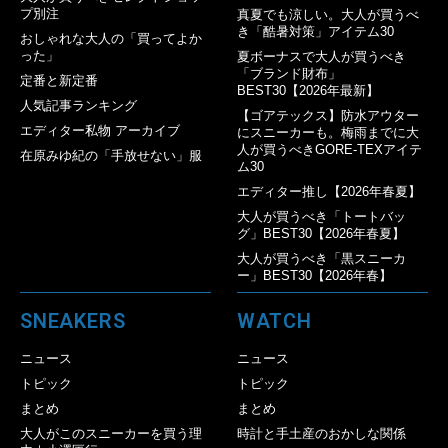
プ別注
真夏でも涼しい。大人が買うべ
き「酷暑対策」アイテム30
おしゃれな大人の「買ってよか
った」
夏ボーナスで大人が買うべき
「ブランド財布」
定番と新定番
BEST30【2026年最新】
人気記事ランキング
【ゴアテックス】防水アウター
エディター私物 アーカイブ
にスニーカーも。梅雨までに大
人が買うべきGORE-TEXアイテ
在原みゆ紀の「手放せない」服
ム30
エディター推し【2026年春夏】
大人が買うべき「トートバッ
グ」BEST30【2026年春夏】
大人が買うべき「黒スニーカ
ー」BEST30【2026年春】
SNEAKERS
WATCH
ニュース
ニュース
トピック
トピック
まとめ
まとめ
大人がこのスニーカーを買う理
時計と手土産のおかしな関係