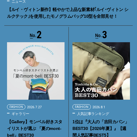
ニュース
【ルイ・ヴィトン新作】軽やかで上品な新素材｢ルイ･ヴィトン シ
ルクテック｣を使用したモノグラムバッグ10型を全部見せ！
2
3
FASHION
2026.7.27
FASHION
2026.8.1
ギャラリー
人気記事ランキング
【Gallery】モンベル好きスタ
1位は『大人の「吉田カバン」
イリストが選ぶ 「夏のmont-
BEST30【2026年夏】』【週
bell」BEST30
間人気記事BEST5】