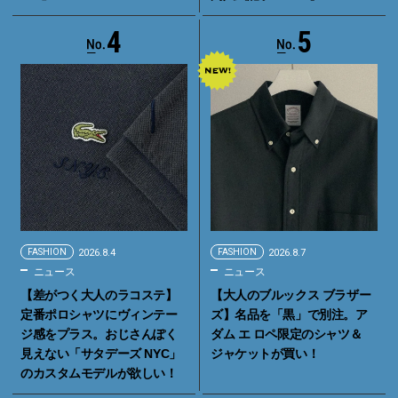
4
5
FASHION
2026.8.4
FASHION
2026.8.7
ニュース
ニュース
【差がつく大人のラコステ】
【大人のブルックス ブラザー
定番ポロシャツにヴィンテー
ズ】名品を「黒」で別注。ア
ジ感をプラス。おじさんぽく
ダム エ ロペ限定のシャツ＆
見えない「サタデーズ NYC」
ジャケットが買い！
のカスタムモデルが欲しい！