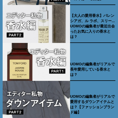
【大人の愛用香水】バレン
シアガ、ル ラボ、スリー...
UOMOの編集者が最近出会
ったお気に入りの香水と
は？
UOMOの編集者がリアルで
長年愛用している香水と
は？
UOMOの編集者がリアルで
愛用するダウンアイテムと
は？【ファッションブラン
ド編】