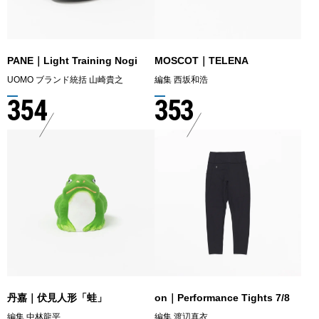
PANE｜Light Training Nogi
MOSCOT｜TELENA
UOMO ブランド統括 山崎貴之
編集 西坂和浩
354
353
丹嘉｜伏見人形「蛙」
on｜Performance Tights 7/8
編集 中林龍平
編集 渡辺真衣