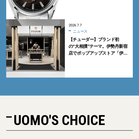
新作9モデル
2026.7.7
ニュース
【チューダー】ブランド初
の“大相撲”テーマ。伊勢丹新宿
店でポップアップストア「伊勢
丹 新宿場所」を開催【7月8日
から】
UOMO'S CHOICE