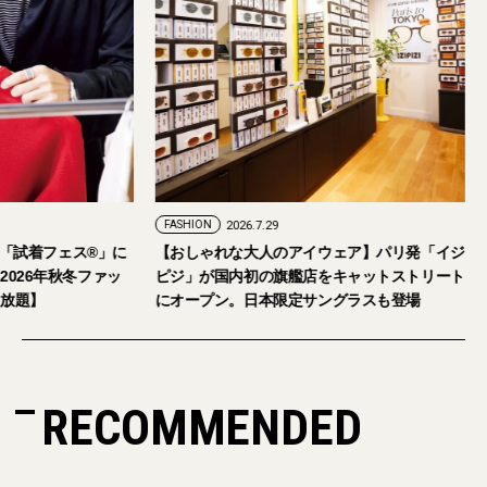
FASHION
2026.7.24
FASHION
2026.7.29
2026年9月5日・6日開催。「試着フェス®︎」に
【おしゃれな大人の
読者の皆さまをご招待。【2026年秋冬ファッ
ピジ」が国内初の旗
ション＆美容アイテム試し放題】
にオープン。日本限
RECOMMENDED