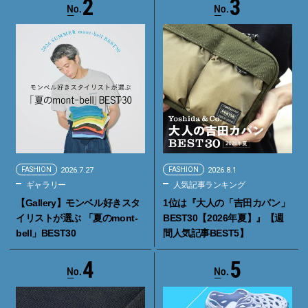
2
3
FASHION
2026.7.27
FASHION
2026.8.1
ギャラリー
人気記事ランキング
【Gallery】モンベル好きスタ
1位は『大人の「吉田カバン」
イリストが選ぶ 「夏のmont-
BEST30【2026年夏】』【週
bell」BEST30
間人気記事BEST5】
4
5