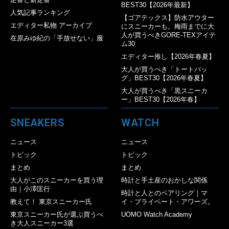
BEST30【2026年最新】
人気記事ランキング
【ゴアテックス】防水アウター
エディター私物 アーカイブ
にスニーカーも。梅雨までに大
人が買うべきGORE-TEXアイテ
在原みゆ紀の「手放せない」服
ム30
エディター推し【2026年春夏】
大人が買うべき「トートバッ
グ」BEST30【2026年春夏】
大人が買うべき「黒スニーカ
ー」BEST30【2026年春】
SNEAKERS
WATCH
ニュース
ニュース
トピック
トピック
まとめ
まとめ
大人がこのスニーカーを買う理
時計と手土産のおかしな関係
由｜小澤匡行
時計と人とのペアリング｜マ
教えて！ 東京スニーカー氏
イ・プライベート・アワーズ。
東京スニーカー氏が選ぶ買うべ
UOMO Watch Academy
き大人スニーカー3選