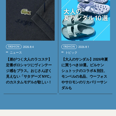
FASHION
2026.8.4
FASHION
2026.8.1
ニュース
トピック
【差がつく大人のラコステ】
【大人のサンダル】2026年夏
定番ポロシャツにヴィンテー
に買うべき10選。ビルケン
ジ感をプラス。おじさんぽく
シュトックのコラボ＆別注、
見えない「サタデーズ NYC」
モンベルの名品、ウーフォス
のカスタムモデルが欲しい！
やサロモンのリカバリーサン
ダルも