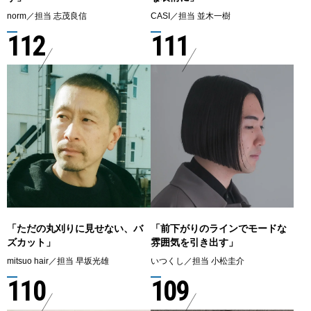
norm／担当 志茂良信
CASI／担当 並木一樹
112
111
「ただの丸刈りに見せない、バ
「前下がりのラインでモードな
ズカット」
雰囲気を引き出す」
mitsuo hair／担当 早坂光雄
いつくし／担当 小松圭介
110
109