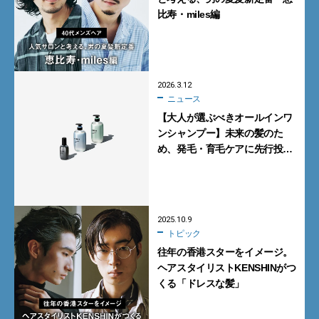
比寿・miles編
2026.3.12
ニュース
【大人が選ぶべきオールインワ
ンシャンプー】未来の髪のた
め、発毛・育毛ケアに先行投
資。unoの「4D ヘアケアシ
リーズ」がスゴイ！
2025.10.9
トピック
往年の香港スターをイメージ。
ヘアスタイリストKENSHINがつ
くる「ドレスな髪」