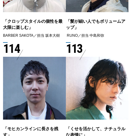
「クロップスタイルの個性を最
「髪が細い人でもボリュームア
大限に楽しむ」
ップ」
BARBER SAKOTA／担当 坂本大樹
RUNO／担当 中島和弥
114
113
「モヒカンラインに長さを残
「くせを活かして、ナチュラル
す」
な表情に」