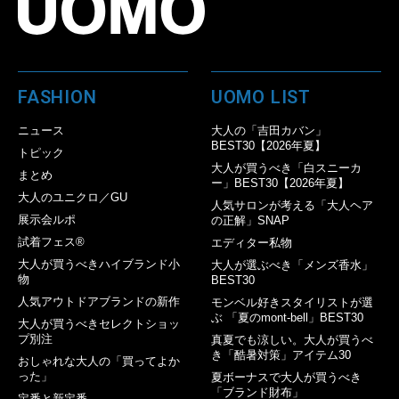
FASHION
UOMO LIST
ニュース
大人の「吉田カバン」
BEST30【2026年夏】
トピック
大人が買うべき「白スニーカ
まとめ
ー」BEST30【2026年夏】
大人のユニクロ／GU
人気サロンが考える「大人ヘア
展示会ルポ
の正解」SNAP
試着フェス®︎
エディター私物
大人が買うべきハイブランド小
大人が選ぶべき「メンズ香水」
物
BEST30
人気アウトドアブランドの新作
モンベル好きスタイリストが選
ぶ 「夏のmont-bell」BEST30
大人が買うべきセレクトショッ
プ別注
真夏でも涼しい。大人が買うべ
き「酷暑対策」アイテム30
おしゃれな大人の「買ってよか
った」
夏ボーナスで大人が買うべき
「ブランド財布」
定番と新定番