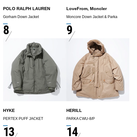
POLO RALPH LAUREN
LoveFrom, Moncler
Gorham Down Jacket
Moncore Down Jacket & Parka
8
9
HYKE
HERILL
PERTEX PUFF JACKET
PARKA CWU-8/P
13
14