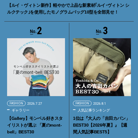
【ルイ・ヴィトン新作】軽やかで上品な新素材｢ルイ･ヴィトン シ
ルクテック｣を使用したモノグラムバッグ10型を全部見せ！
2
3
FASHION
2026.7.27
FASHION
2026.8.1
ギャラリー
人気記事ランキング
【Gallery】モンベル好きスタ
1位は『大人の「吉田カバン」
イリストが選ぶ 「夏のmont-
BEST30【2026年夏】』【週
bell」BEST30
間人気記事BEST5】