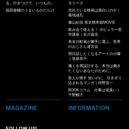
る。行きつけで、いつもの。
モリーズ
稲田俊輔のうまいものだらけ
売れている映画は面白いのか｜
菊地成孔
篠山紀信 美女標本箱MOVIE
飲み会で使える！ ポピュラー哲
学講座｜谷川嘉浩
長谷川町蔵が勝手に選ぶ、世界
のおじさん迷宮会
明日話したくなるアートの小噺
｜筧菜奈子
働くを再設計する 本当は働き
たくないあなたのために。
歌人が推す 短いのに、引きずり
込まれるマンガ｜枡野浩一
BOOKコラム 仕事は泥臭い｜
千野帽子
MAGAZINE
INFORMATION
FOLLOW US!