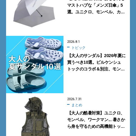
マストハブな「メンズ日傘」5
選。ユニクロ、モンベル、カリ
マーからN.ハリウッドまで
2026.8.1
トピック
【大人のサンダル】2026年夏に
買うべき10選。ビルケンシュ
トックのコラボ＆別注、モンベ
ルの名品、ウーフォスやサロモ
ンのリカバリーサンダルも
2026.7.31
まとめ
【大人の酷暑対策】ユニクロ、
モンベル、ワークマン... 暑さか
ら身を守るための高機能トップ
ス6選