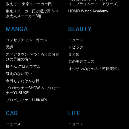
教えて！ 東京スニーカー氏
イ・プライベート・アワーズ。
東京スニーカー氏が選ぶ買うべ
UOMO Watch Academy
き大人スニーカー3選
MANGA
BEAUTY
コンセプチャル・ガール
ニュース
民譚
トピック
スペアタウン 〜つくろう自分だ
まとめ
けの予備の街〜
男の美容フェス
柳さん ごはんですよ
オジサンのための「逆転美容」
答えのない問い
今日もまたそんな日
プロサウナーSHOW ＆ プロテイ
ナーYUSUKE
プロゴルファー! HIKARU
CAR
LIFE
ニュース
ニュース