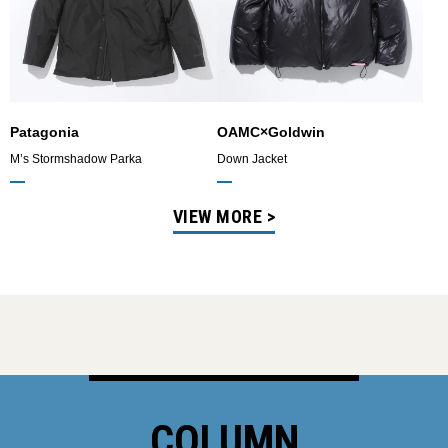
Patagonia
OAMC×Goldwin
M’s Stormshadow Parka
Down Jacket
VIEW MORE >
COLUMN