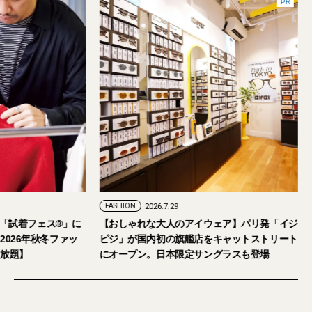
FASHION
2026.7.24
FASHION
2026.7.29
2026年9月5日・6日開催。「試着フェス®︎」に
【おしゃれな大人の
読者の皆さまをご招待。【2026年秋冬ファッ
ピジ」が国内初の旗
ション＆美容アイテム試し放題】
にオープン。日本限