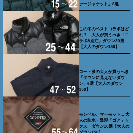
ァージャケット」8選
この冬のベストコラボはど
れ？ 大人が買うべき「コ
ラボ&別注」ダウン20選
【大人のダウン150】
コート派の大人が買うべき
「ダウンに見えないダウ
ン」6選【大人のダウン
150】
モンベル、マーモット... 大
人の防水・透湿「ゴアテッ
クス」ダウン10選【大人の
ダウン150】