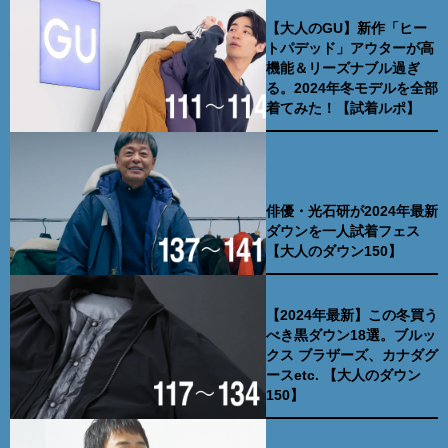
【大人のGU】新作「ヒー
トパデッド」アウターが高
機能＆リーズナブル過ぎ
る。2024年冬モデルを全部
着てみた！【試着ルポ】
俳優・光石研が2024年最新
ダウンを一人試着フェス
【大人のダウン150】
【2024年最新】この冬買う
べき黒ダウン18選。ブルッ
クス ブラザーズ、カナダグ
ースetc. 【大人のダウン
150】