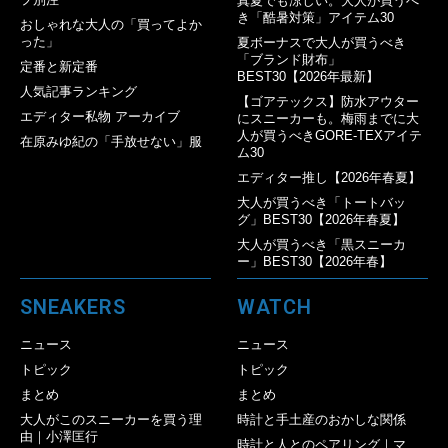
真夏でも涼しい。大人が買うべ
き「酷暑対策」アイテム30
おしゃれな大人の「買ってよか
った」
夏ボーナスで大人が買うべき
「ブランド財布」
定番と新定番
BEST30【2026年最新】
人気記事ランキング
【ゴアテックス】防水アウター
エディター私物 アーカイブ
にスニーカーも。梅雨までに大
人が買うべきGORE-TEXアイテ
在原みゆ紀の「手放せない」服
ム30
エディター推し【2026年春夏】
大人が買うべき「トートバッ
グ」BEST30【2026年春夏】
大人が買うべき「黒スニーカ
ー」BEST30【2026年春】
SNEAKERS
WATCH
ニュース
ニュース
トピック
トピック
まとめ
まとめ
大人がこのスニーカーを買う理
時計と手土産のおかしな関係
由｜小澤匡行
時計と人とのペアリング｜マ