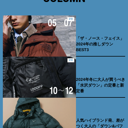
PR
「ザ・ノース・フェイス」
2024年の推しダウン
BEST3
PR
2024年冬に大人が買うべき
「水沢ダウン」の定番と新
定番
人気ハイブランド発、差が
つく大人の「ダウン&パフ