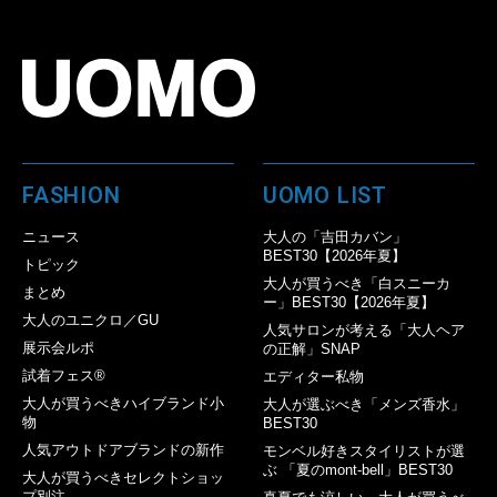
FASHION
UOMO LIST
ニュース
大人の「吉田カバン」
BEST30【2026年夏】
トピック
大人が買うべき「白スニーカ
まとめ
ー」BEST30【2026年夏】
大人のユニクロ／GU
人気サロンが考える「大人ヘア
展示会ルポ
の正解」SNAP
試着フェス®︎
エディター私物
大人が買うべきハイブランド小
大人が選ぶべき「メンズ香水」
物
BEST30
人気アウトドアブランドの新作
モンベル好きスタイリストが選
ぶ 「夏のmont-bell」BEST30
大人が買うべきセレクトショッ
プ別注