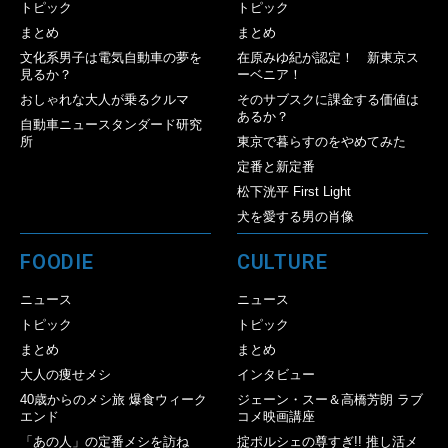
トピック
トピック
まとめ
まとめ
文化系男子は電気自動車の夢を
在原みゆ紀が認定！ 新東京ス
見るか？
ーベニア！
おしゃれな大人が乗るクルマ
そのサブスクに課金する価値は
あるか？
自動車ニュースタンダード研究
所
東京で暮らすのをやめてみた
定番と新定番
松下洸平 First Light
犬を愛する男の肖像
FOODIE
CULTURE
ニュース
ニュース
トピック
トピック
まとめ
まとめ
大人の痩せメシ
インタビュー
40歳からのメシ旅 爆食ウィーク
ジェーン・スー＆高橋芳朗 ラブ
エンド
コメ映画講座
「あの人」の定番メシを訪ね
掟ポルシェの尊すぎ!! 推し活メ