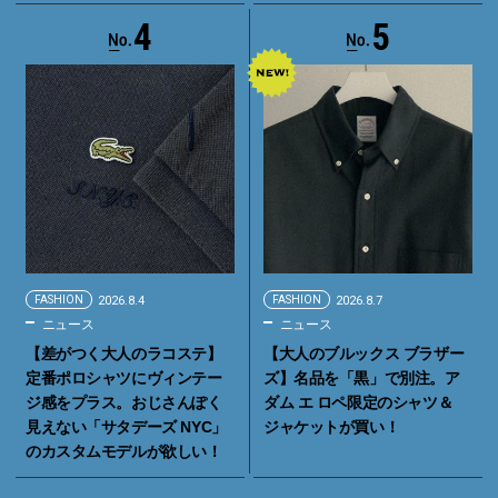
4
5
FASHION
2026.8.4
FASHION
2026.8.7
ニュース
ニュース
【差がつく大人のラコステ】
【大人のブルックス ブラザー
定番ポロシャツにヴィンテー
ズ】名品を「黒」で別注。ア
ジ感をプラス。おじさんぽく
ダム エ ロペ限定のシャツ＆
見えない「サタデーズ NYC」
ジャケットが買い！
のカスタムモデルが欲しい！