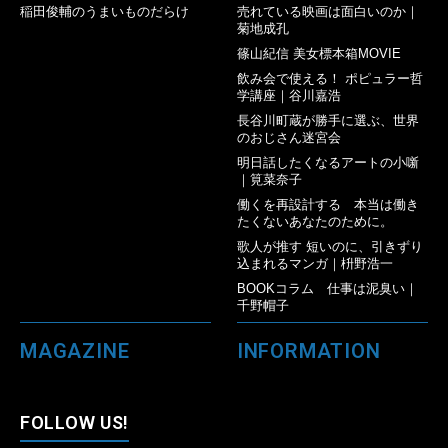
稲田俊輔のうまいものだらけ
売れている映画は面白いのか｜
菊地成孔
篠山紀信 美女標本箱MOVIE
飲み会で使える！ ポピュラー哲
学講座｜谷川嘉浩
長谷川町蔵が勝手に選ぶ、世界
のおじさん迷宮会
明日話したくなるアートの小噺
｜筧菜奈子
働くを再設計する 本当は働き
たくないあなたのために。
歌人が推す 短いのに、引きずり
込まれるマンガ｜枡野浩一
BOOKコラム 仕事は泥臭い｜
千野帽子
MAGAZINE
INFORMATION
FOLLOW US!