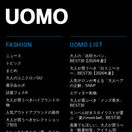
FASHION
UOMO LIST
ニュース
大人の「吉田カバン」
BEST30【2026年夏】
トピック
大人が買うべき「白スニーカ
まとめ
ー」BEST30【2026年夏】
大人のユニクロ／GU
人気サロンが考える「大人ヘア
展示会ルポ
の正解」SNAP
試着フェス®︎
エディター私物
大人が買うべきハイブランド小
大人が選ぶべき「メンズ香水」
物
BEST30
人気アウトドアブランドの新作
モンベル好きスタイリストが選
ぶ 「夏のmont-bell」BEST30
大人が買うべきセレクトショッ
プ別注
真夏でも涼しい。大人が買うべ
き「酷暑対策」アイテム30