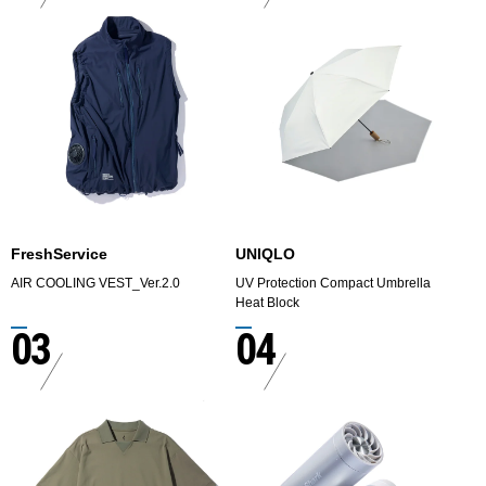
FreshService
UNIQLO
AIR COOLING VEST_Ver.2.0
UV Protection Compact Umbrella
Heat Block
03
04