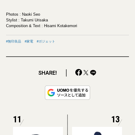
Photos : Naoki Seo
Stylist : Takumi Urisaka
Composition & Text : Hisami Kotakemori
無印良品
家電
ガジェット
SHARE!
11
13