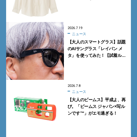
に注目
2026.7.19
ニュース
【大人のスマートグラス】話題
のAIサングラス「レイバン メ
タ」を使ってみた！【試着ル
ポ】
2026.7.8
ニュース
【大人のビームス】平成よ、再
び。「ビームス ジャパン×写ル
ンです™」がエモ過ぎる！