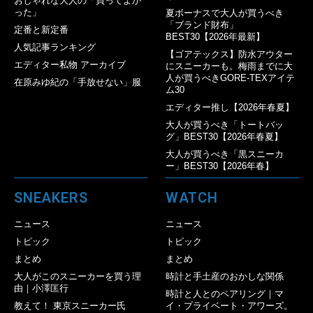
おしゃれな大人の「買ってよか
った」
夏ボーナスで大人が買うべき
「ブランド財布」
定番と新定番
BEST30【2026年最新】
人気記事ランキング
【ゴアテックス】防水アウター
エディター私物 アーカイブ
にスニーカーも。梅雨までに大
人が買うべきGORE-TEXアイテ
在原みゆ紀の「手放せない」服
ム30
エディター推し【2026年春夏】
大人が買うべき「トートバッ
グ」BEST30【2026年春夏】
大人が買うべき「黒スニーカ
ー」BEST30【2026年春】
SNEAKERS
WATCH
ニュース
ニュース
トピック
トピック
まとめ
まとめ
大人がこのスニーカーを買う理
時計と手土産のおかしな関係
由｜小澤匡行
時計と人とのペアリング｜マ
教えて！ 東京スニーカー氏
イ・プライベート・アワーズ。