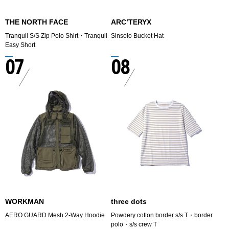
THE NORTH FACE
ARC’TERYX
Tranquil S/S Zip Polo Shirt・Tranquil
Sinsolo Bucket Hat
Easy Short
07
08
WORKMAN
three dots
AERO GUARD Mesh 2-Way Hoodie
Powdery cotton border s/s T・border
polo・s/s crew T