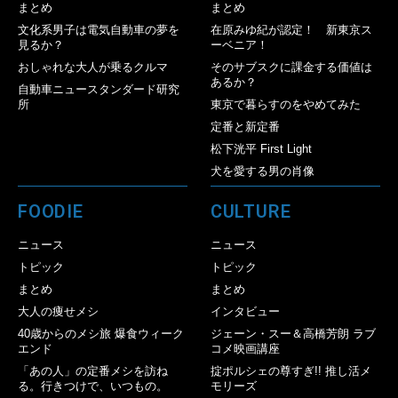
まとめ
まとめ
文化系男子は電気自動車の夢を
在原みゆ紀が認定！ 新東京ス
見るか？
ーベニア！
おしゃれな大人が乗るクルマ
そのサブスクに課金する価値は
あるか？
自動車ニュースタンダード研究
所
東京で暮らすのをやめてみた
定番と新定番
松下洸平 First Light
犬を愛する男の肖像
FOODIE
CULTURE
ニュース
ニュース
トピック
トピック
まとめ
まとめ
大人の痩せメシ
インタビュー
40歳からのメシ旅 爆食ウィーク
ジェーン・スー＆高橋芳朗 ラブ
エンド
コメ映画講座
「あの人」の定番メシを訪ね
掟ポルシェの尊すぎ!! 推し活メ
る。行きつけで、いつもの。
モリーズ