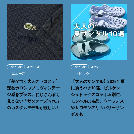
FASHION
2026.8.4
FASHION
2026.8.1
ニュース
トピック
【差がつく大人のラコステ】
【大人のサンダル】2026年夏
定番ポロシャツにヴィンテー
に買うべき10選。ビルケン
ジ感をプラス。おじさんぽく
シュトックのコラボ＆別注、
見えない「サタデーズ NYC」
モンベルの名品、ウーフォス
のカスタムモデルが欲しい！
やサロモンのリカバリーサン
ダルも