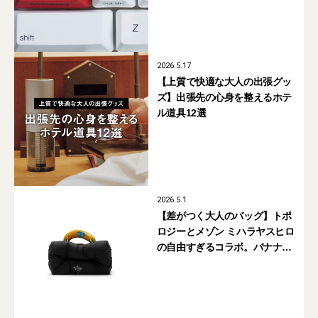
2026.5.17
【上質で快適な大人の出張グッ
ズ】出張先の心身を整えるホテ
ル道具12選
2026.5.1
【差がつく大人のバッグ】トポ
ロジーとメゾン ミハラヤスヒロ
の自由すぎるコラボ。バナナ・
歯磨き粉・ソフトクリームのど
れ選ぶ？【5月1日発売】