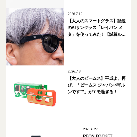
2026.7.19
【大人のスマートグラス】話題
のAIサングラス「レイバン メ
タ」を使ってみた！【試着ル
ポ】
2026.7.8
【大人のビームス】平成よ、再
び。「ビームス ジャパン×写ル
ンです™」がエモ過ぎる！
2026.6.27
REON POCKET