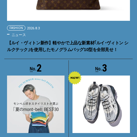
FASHION
2026.8.3
ニュース
【ルイ・ヴィトン新作】軽やかで上品な新素材｢ルイ･ヴィトン シ
ルクテック｣を使用したモノグラムバッグ10型を全部見せ！
2
3