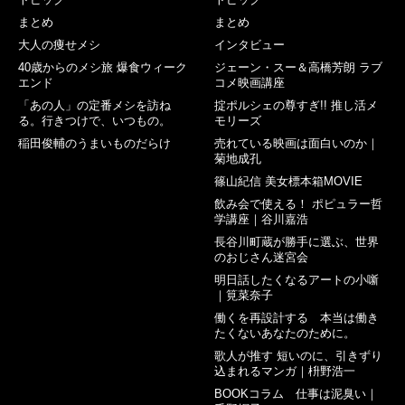
まとめ
まとめ
大人の痩せメシ
インタビュー
40歳からのメシ旅 爆食ウィーク
ジェーン・スー＆高橋芳朗 ラブ
エンド
コメ映画講座
「あの人」の定番メシを訪ね
掟ポルシェの尊すぎ!! 推し活メ
る。行きつけで、いつもの。
モリーズ
稲田俊輔のうまいものだらけ
売れている映画は面白いのか｜
菊地成孔
篠山紀信 美女標本箱MOVIE
飲み会で使える！ ポピュラー哲
学講座｜谷川嘉浩
長谷川町蔵が勝手に選ぶ、世界
のおじさん迷宮会
明日話したくなるアートの小噺
｜筧菜奈子
働くを再設計する 本当は働き
たくないあなたのために。
歌人が推す 短いのに、引きずり
込まれるマンガ｜枡野浩一
BOOKコラム 仕事は泥臭い｜