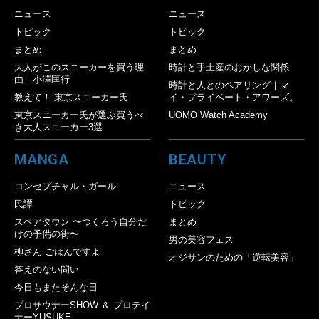
ニュース
ニュース
トピック
トピック
まとめ
まとめ
大人がこのスニーカーを買う理
時計と手土産のおかしな関係
由｜小澤匡行
時計と人とのペアリング｜マ
教えて！ 東京スニーカー氏
イ・プライベート・アワーズ。
東京スニーカー氏が選ぶ買うべ
UOMO Watch Academy
き大人スニーカー3選
MANGA
BEAUTY
コンセプチャル・ガール
ニュース
民譚
トピック
スペアタウン 〜つくろう自分だ
まとめ
けの予備の街〜
男の美容フェス
柳さん ごはんですよ
オジサンのための「逆転美容」
答えのない問い
今日もまたそんな日
プロサウナーSHOW ＆ プロテイ
ナーYUSUKE