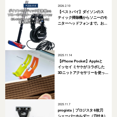
2026.2.10
【ベストバイ】ダイソンのス
ティック掃除機からソニーのモ
ニターヘッドフォンまで。お
しゃれな大人が「買ってよかっ
た」家電＆ガジェット3選【ま
とめ】
2025.11.14
【iPhone Pocket】Appleと
イッセイ ミヤケがコラボした
3Dニットアクセサリーを使って
みた!【11月14日発売】
2025.11.7
progista｜プロジスタ 6枚刃
シェーバーホルダー（刃付き）