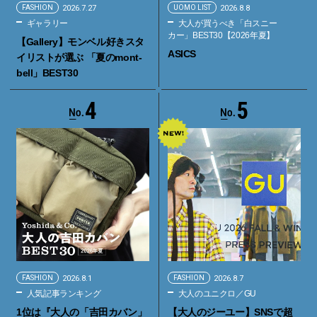
FASHION
2026.7.27
UOMO LIST
2026.8.8
ギャラリー
大人が買うべき「白スニー
カー」BEST30【2026年夏】
【Gallery】モンベル好きスタ
ASICS
イリストが選ぶ 「夏のmont-
bell」BEST30
4
5
FASHION
2026.8.1
FASHION
2026.8.7
人気記事ランキング
大人のユニクロ／GU
1位は『大人の「吉田カバン」
【大人のジーユー】SNSで超