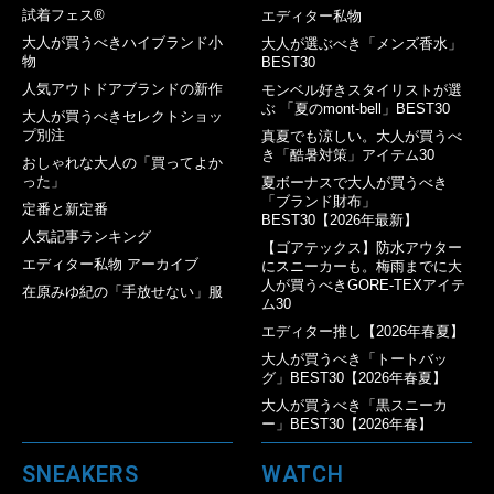
試着フェス®︎
エディター私物
大人が買うべきハイブランド小
大人が選ぶべき「メンズ香水」
物
BEST30
人気アウトドアブランドの新作
モンベル好きスタイリストが選
ぶ 「夏のmont-bell」BEST30
大人が買うべきセレクトショッ
プ別注
真夏でも涼しい。大人が買うべ
き「酷暑対策」アイテム30
おしゃれな大人の「買ってよか
った」
夏ボーナスで大人が買うべき
「ブランド財布」
定番と新定番
BEST30【2026年最新】
人気記事ランキング
【ゴアテックス】防水アウター
エディター私物 アーカイブ
にスニーカーも。梅雨までに大
人が買うべきGORE-TEXアイテ
在原みゆ紀の「手放せない」服
ム30
エディター推し【2026年春夏】
大人が買うべき「トートバッ
グ」BEST30【2026年春夏】
大人が買うべき「黒スニーカ
ー」BEST30【2026年春】
SNEAKERS
WATCH