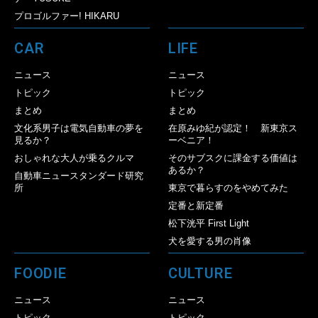
プロゴルファー! HIKARU
CAR
LIFE
ニュース
ニュース
トピック
トピック
まとめ
まとめ
文化系男子は電気自動車の夢を
在原みゆ紀が認定！ 新東京ス
見るか？
ーベニア！
おしゃれな大人が乗るクルマ
そのサブスクに課金する価値は
あるか？
自動車ニュースタンダード研究
所
東京で暮らすのをやめてみた
定番と新定番
松下洸平 First Light
犬を愛する男の肖像
FOODIE
CULTURE
ニュース
ニュース
トピック
トピック