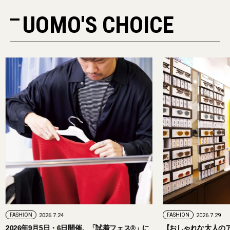
UOMO'S CHOICE
PR
FASHION
2026.7.29
。「試着フェス®︎」に
【おしゃれな大人のアイウェア】パリ発「イジ