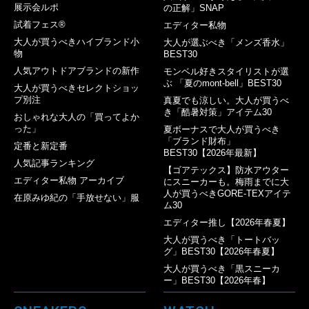
展示会ルポ
の正解」SNAP
試着フェス®︎
エディター私物
大人が買うべきハイブランド小
大人が選ぶべき「メンズ香水」
物
BEST30
人気アウトドアブランドの新作
モンベル好きスタイリストが選
ぶ 「夏のmont-bell」BEST30
大人が買うべきセレクトショッ
プ別注
真夏でも涼しい。大人が買うべ
き「酷暑対策」アイテム30
おしゃれな大人の「買ってよか
った」
夏ボーナスで大人が買うべき
「ブランド財布」
定番と新定番
BEST30【2026年最新】
人気記事ランキング
【ゴアテックス】防水アウター
エディター私物 アーカイブ
にスニーカーも。梅雨までに大
人が買うべきGORE-TEXアイテ
在原みゆ紀の「手放せない」服
ム30
エディター推し【2026年春夏】
大人が買うべき「トートバッ
グ」BEST30【2026年春夏】
大人が買うべき「黒スニーカ
ー」BEST30【2026年春】