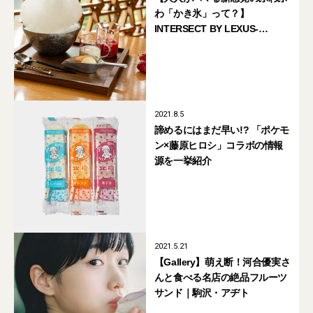
わ「かき氷」って？】
INTERSECT BY LEXUS-
TOKYOの「Cotton Ice」
2021.8.5
諦めるにはまだ早い!? 「ポケモ
ン×藤原ヒロシ」コラボの情報
源を一挙紹介
2021.5.21
【Gallery】萌え断！河合優実さ
んと食べる名店の絶品フルーツ
サンド｜駒沢・アヂト