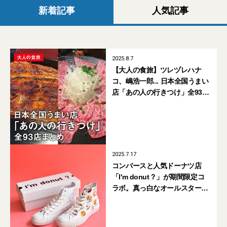
新着記事
人気記事
2025.8.7
【大人の食旅】ツレヅレハナ
コ、嶋浩一郎... 日本全国うまい
店「あの人の行きつけ」全93店
まとめ【旭川・美瑛 会津若松
松本 大阪 高松 福岡 石垣島】
2025.7.17
コンバースと人気ドーナツ店
「I'm donut？」が期間限定コ
ラボ。真っ白なオールスターの
カスタマイズスニーカーが可愛
すぎる！