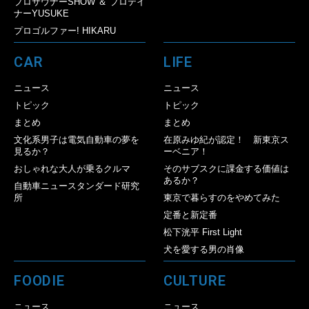
プロサウナーSHOW ＆ プロテイ
ナーYUSUKE
プロゴルファー! HIKARU
CAR
LIFE
ニュース
ニュース
トピック
トピック
まとめ
まとめ
文化系男子は電気自動車の夢を
在原みゆ紀が認定！ 新東京ス
見るか？
ーベニア！
おしゃれな大人が乗るクルマ
そのサブスクに課金する価値は
あるか？
自動車ニュースタンダード研究
所
東京で暮らすのをやめてみた
定番と新定番
松下洸平 First Light
犬を愛する男の肖像
FOODIE
CULTURE
ニュース
ニュース