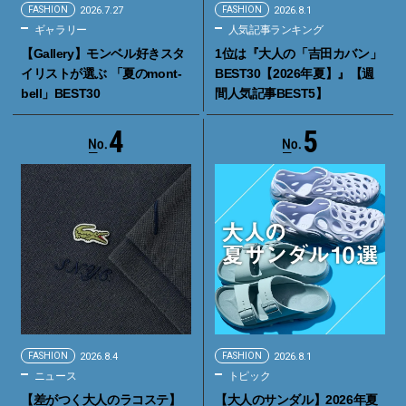
FASHION
2026.7.27
FASHION
2026.8.1
ギャラリー
人気記事ランキング
【Gallery】モンベル好きスタ
1位は『大人の「吉田カバン」
イリストが選ぶ 「夏のmont-
BEST30【2026年夏】』【週
bell」BEST30
間人気記事BEST5】
4
5
FASHION
2026.8.4
FASHION
2026.8.1
ニュース
トピック
【差がつく大人のラコステ】
【大人のサンダル】2026年夏