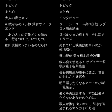
トピック
トピック
まとめ
まとめ
大人の痩せメシ
インタビュー
40歳からのメシ旅 爆食ウィーク
ジェーン・スー＆高橋芳朗 ラブ
エンド
コメ映画講座
「あの人」の定番メシを訪ね
掟ポルシェの尊すぎ!! 推し活メ
る。行きつけで、いつもの。
モリーズ
稲田俊輔のうまいものだらけ
売れている映画は面白いのか｜
菊地成孔
篠山紀信 美女標本箱MOVIE
飲み会で使える！ ポピュラー哲
学講座｜谷川嘉浩
長谷川町蔵が勝手に選ぶ、世界
のおじさん迷宮会
明日話したくなるアートの小噺
｜筧菜奈子
働くを再設計する 本当は働き
たくないあなたのために。
歌人が推す 短いのに、引きずり
込まれるマンガ｜枡野浩一