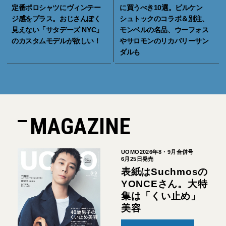
定番ポロシャツにヴィンテー
に買うべき10選。ビルケン
ジ感をプラス。おじさんぽく
シュトックのコラボ＆別注、
見えない「サタデーズ NYC」
モンベルの名品、ウーフォス
のカスタムモデルが欲しい！
やサロモンのリカバリーサン
ダルも
MAGAZINE
UOMO2026年8・9月合併号
6月25日発売
表紙はSuchmosの
YONCEさん。大特
集は「くい止め」
美容