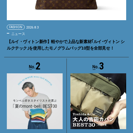
FASHION
2026.8.3
ニュース
【ルイ・ヴィトン新作】軽やかで上品な新素材｢ルイ･ヴィトン シ
ルクテック｣を使用したモノグラムバッグ10型を全部見せ！
2
3