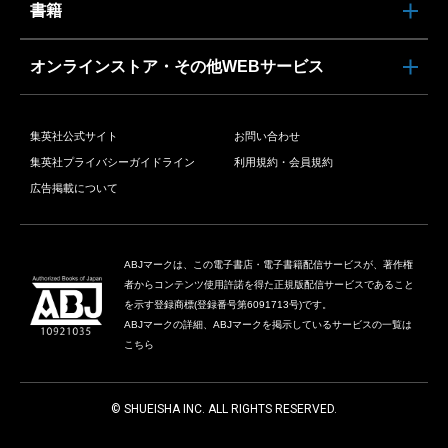
書籍
オンラインストア・その他WEBサービス
集英社公式サイト
お問い合わせ
集英社プライバシーガイドライン
利用規約・会員規約
広告掲載について
ABJマークは、この電子書店・電子書籍配信サービスが、著作権
者からコンテンツ使用許諾を得た正規版配信サービスであること
を示す登録商標(登録番号第6091713号)です。
ABJマークの詳細、ABJマークを掲示しているサービスの一覧は
こちら
© SHUEISHA INC. ALL RIGHTS RESERVED.