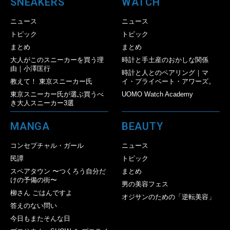
SNEAKERS
WATCH
ニュース
ニュース
トピック
トピック
まとめ
まとめ
大人がこのスニーカーを買う理
時計と手土産のおかしな関係
由｜小澤匡行
時計と人とのペアリング｜マ
教えて！ 東京スニーカー氏
イ・プライベート・アワーズ。
東京スニーカー氏が選ぶ買うべ
UOMO Watch Academy
き大人スニーカー3選
MANGA
BEAUTY
コンセプチャル・ガール
ニュース
民譚
トピック
スペアタウン 〜つくろう自分だ
まとめ
けの予備の街〜
男の美容フェス
柳さん ごはんですよ
オジサンのための「逆転美容」
答えのない問い
今日もまたそんな日