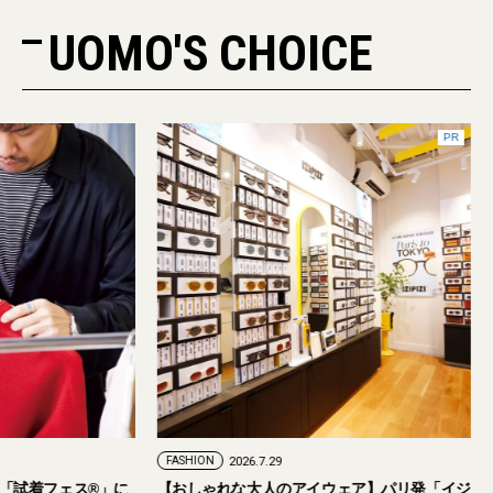
UOMO'S CHOICE
PR
FASHION
2026.7.29
。「試着フェス®︎」に
【おしゃれな大人のアイウェア】パリ発「イジ