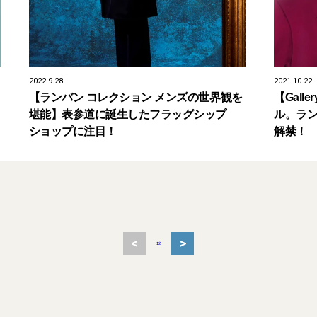
2022.9.28
2021.10.22
【ランバン コレクション メンズの世界観を
【Gal
堪能】表参道に誕生したフラッグシップ
ル。ラン
ショップに注目！
解禁！
<
>
1
2