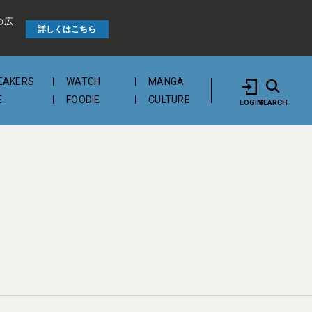
の広
詳しくはこちら
EAKERS
WATCH
MANGA
E
FOODIE
CULTURE
LOGIN
SEARCH