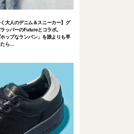
つく大人のデニム＆スニーカー】グ
ラッパーのFutureとコラボ。
プホップなランバン」を誰よりも早
みたら…