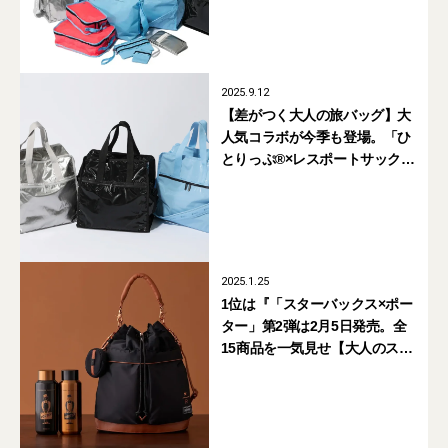
BEST5】
2025.9.12
【差がつく大人の旅バッグ】大
人気コラボが今季も登場。「ひ
とりっぷ®×レスポートサック」
の新作が買い
2025.1.25
1位は『「スターバックス×ポー
ター」第2弾は2月5日発売。全
15商品を一気見せ【大人のスタ
バ】』【週間人気記事BEST5】