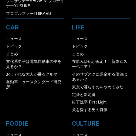
プロサウナーSHOW ＆ プロテイ
ナーYUSUKE
プロゴルファー! HIKARU
CAR
LIFE
ニュース
ニュース
トピック
トピック
まとめ
まとめ
文化系男子は電気自動車の夢を
在原みゆ紀が認定！ 新東京ス
見るか？
ーベニア！
おしゃれな大人が乗るクルマ
そのサブスクに課金する価値は
あるか？
自動車ニュースタンダード研究
所
東京で暮らすのをやめてみた
定番と新定番
松下洸平 First Light
犬を愛する男の肖像
FOODIE
CULTURE
ニュース
ニュース