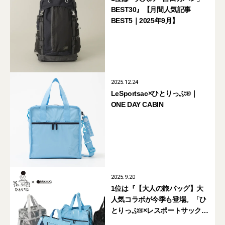
BEST30』【月間人気記事
BEST5｜2025年9月】
2025.12.24
LeSportsac×ひとりっぷ®｜
ONE DAY CABIN
2025.9.20
1位は『【大人の旅バッグ】大
人気コラボが今季も登場。「ひ
とりっぷ®×レスポートサック」
の新作が買い』【週間人気記事