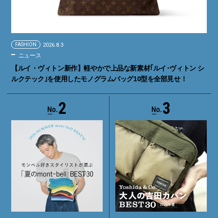
FASHION
2026.8.3
ニュース
【ルイ・ヴィトン新作】軽やかで上品な新素材｢ルイ･ヴィトン シ
ルクテック｣を使用したモノグラムバッグ10型を全部見せ！
2
3