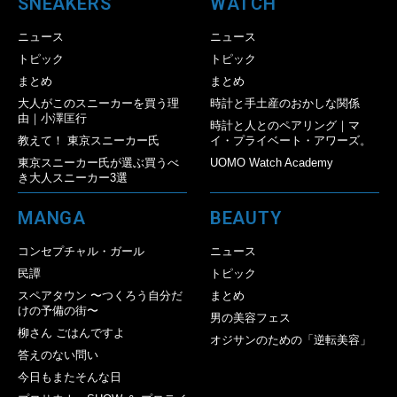
SNEAKERS
WATCH
ニュース
ニュース
トピック
トピック
まとめ
まとめ
大人がこのスニーカーを買う理
時計と手土産のおかしな関係
由｜小澤匡行
時計と人とのペアリング｜マ
教えて！ 東京スニーカー氏
イ・プライベート・アワーズ。
東京スニーカー氏が選ぶ買うべ
UOMO Watch Academy
き大人スニーカー3選
MANGA
BEAUTY
コンセプチャル・ガール
ニュース
民譚
トピック
スペアタウン 〜つくろう自分だ
まとめ
けの予備の街〜
男の美容フェス
柳さん ごはんですよ
オジサンのための「逆転美容」
答えのない問い
今日もまたそんな日