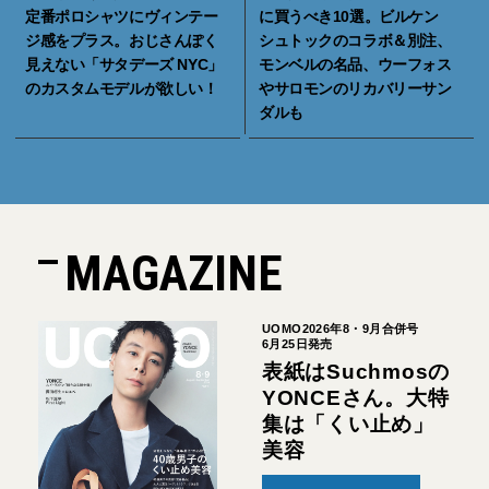
定番ポロシャツにヴィンテー
に買うべき10選。ビルケン
ジ感をプラス。おじさんぽく
シュトックのコラボ＆別注、
見えない「サタデーズ NYC」
モンベルの名品、ウーフォス
のカスタムモデルが欲しい！
やサロモンのリカバリーサン
ダルも
MAGAZINE
UOMO2026年8・9月合併号
6月25日発売
表紙はSuchmosの
YONCEさん。大特
集は「くい止め」
美容