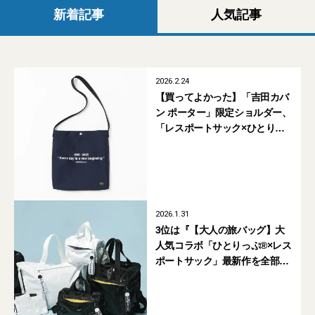
新着記事
人気記事
2026.2.24
【買ってよかった】「吉田カバ
ン ポーター」限定ショルダー、
「レスポートサック×ひとりっ
ぷ」旅バッグバック... エディ
ター愛用バッグ5選
2026.1.31
3位は『【大人の旅バッグ】大
人気コラボ「ひとりっぷ®×レス
ポートサック」最新作を全部見
せ！』、1位は…？【週間人気
記事BEST5】