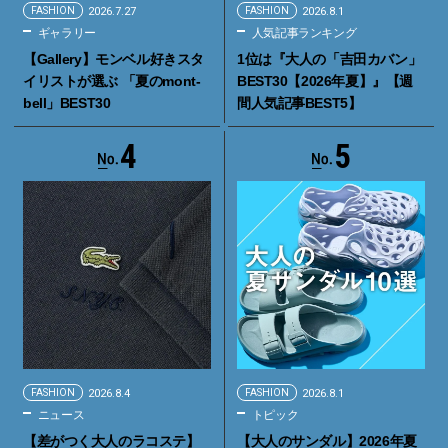
FASHION
2026.7.27
FASHION
2026.8.1
ギャラリー
人気記事ランキング
【Gallery】モンベル好きスタ
1位は『大人の「吉田カバン」
イリストが選ぶ 「夏のmont-
BEST30【2026年夏】』【週
bell」BEST30
間人気記事BEST5】
4
5
FASHION
2026.8.4
FASHION
2026.8.1
ニュース
トピック
【差がつく大人のラコステ】
【大人のサンダル】2026年夏