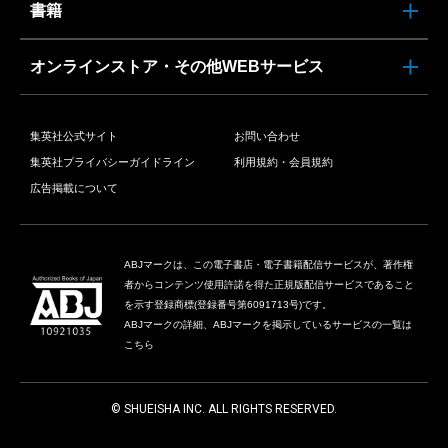
書籍
オンラインストア・その他WEBサービス
集英社公式サイト
お問い合わせ
集英社プライバシーガイドライン
利用規約・会員規約
広告掲載について
ABJマークは、この電子書店・電子書籍配信サービスが、著作権
者からコンテンツ使用許諾を得た正規版配信サービスであること
を示す登録商標(登録番号第6091713号)です。
ABJマークの詳細、ABJマークを掲示しているサービスの一覧は
こちら
© SHUEISHA INC. ALL RIGHTS RESERVED.