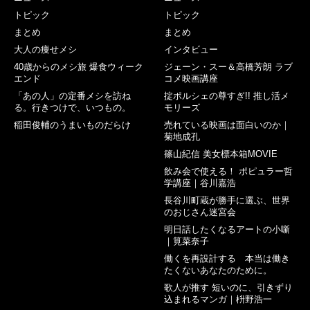
トピック
トピック
まとめ
まとめ
大人の痩せメシ
インタビュー
40歳からのメシ旅 爆食ウィーク
ジェーン・スー＆高橋芳朗 ラブ
エンド
コメ映画講座
「あの人」の定番メシを訪ね
掟ポルシェの尊すぎ!! 推し活メ
る。行きつけで、いつもの。
モリーズ
稲田俊輔のうまいものだらけ
売れている映画は面白いのか｜
菊地成孔
篠山紀信 美女標本箱MOVIE
飲み会で使える！ ポピュラー哲
学講座｜谷川嘉浩
長谷川町蔵が勝手に選ぶ、世界
のおじさん迷宮会
明日話したくなるアートの小噺
｜筧菜奈子
働くを再設計する 本当は働き
たくないあなたのために。
歌人が推す 短いのに、引きずり
込まれるマンガ｜枡野浩一