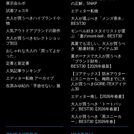
展示会ルポ
の正解」SNAP
試着フェス®︎
エディター私物
大人が買うべきハイブランド小
大人が選ぶべき「メンズ香水」
物
BEST30
人気アウトドアブランドの新作
モンベル好きスタイリストが選
ぶ 「夏のmont-bell」BEST30
大人が買うべきセレクトショッ
プ別注
真夏でも涼しい。大人が買うべ
き「酷暑対策」アイテム30
おしゃれな大人の「買ってよか
った」
夏ボーナスで大人が買うべき
「ブランド財布」
定番と新定番
BEST30【2026年最新】
人気記事ランキング
【ゴアテックス】防水アウター
エディター私物 アーカイブ
にスニーカーも。梅雨までに大
人が買うべきGORE-TEXアイテ
在原みゆ紀の「手放せない」服
ム30
エディター推し【2026年春夏】
大人が買うべき「トートバッ
グ」BEST30【2026年春夏】
大人が買うべき「黒スニーカ
ー」BEST30【2026年春】