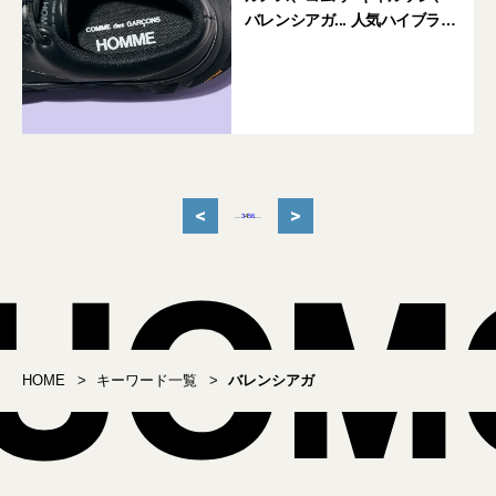
バレンシアガ... 人気ハイブラン
ドの新作7選
<
>
...
3
4
5
6
...
HOME
キーワード一覧
バレンシアガ