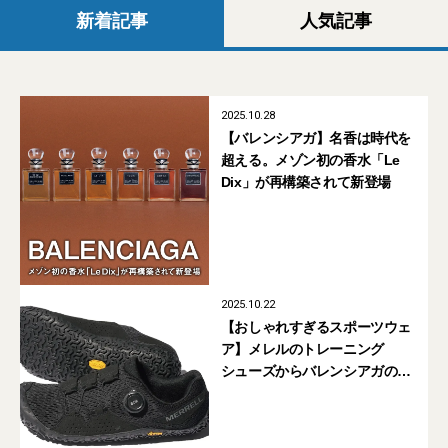
新着記事
人気記事
2025.10.28
【バレンシアガ】名香は時代を
超える。メゾン初の香水「Le
Dix」が再構築されて新登場
2025.10.22
【おしゃれすぎるスポーツウェ
ア】メレルのトレーニング
シューズからバレンシアガのバ
スケウェアまで。大人が買うべ
き6選