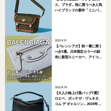
ス、プラダ... 秋に買うべき人気
ハイブランドの新作「ミニバッ
グ」7選
2025.8.31
【バレンシアガ】秋一番に買う
べき5選。日本限定カラーの財
布に新型スニーカー、アイコン
バッグ「ル・シティ」「ロデ
オ」の新作も
2025.8.18
【大人の格上げ黒バッグ7選】
ロエベ、ボッテガ・ヴェネタ、
コム デ ギャルソン... 2025年夏
に選ぶべき人気ハイブランドの