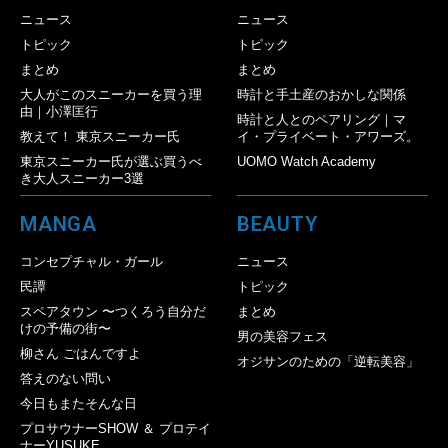
ニュース
ニュース
トピック
トピック
まとめ
まとめ
大人がこのスニーカーを買う理
時計と手土産のおかしな関係
由｜小澤匡行
時計と人とのペアリング｜マ
教えて！ 東京スニーカー氏
イ・プライベート・アワーズ。
東京スニーカー氏が選ぶ買うべ
UOMO Watch Academy
き大人スニーカー3選
MANGA
BEAUTY
コンセプチャル・ガール
ニュース
民譚
トピック
スペアタウン 〜つくろう自分だ
まとめ
けの予備の街〜
男の美容フェス
柳さん ごはんですよ
オジサンのための「逆転美容」
答えのない問い
今日もまたそんな日
プロサウナーSHOW ＆ プロテイ
ナーYUSUKE