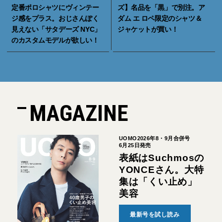
定番ポロシャツにヴィンテー
ズ】名品を「黒」で別注。ア
ジ感をプラス。おじさんぽく
ダム エ ロペ限定のシャツ＆
見えない「サタデーズ NYC」
ジャケットが買い！
のカスタムモデルが欲しい！
MAGAZINE
UOMO2026年8・9月合併号
6月25日発売
表紙はSuchmosの
YONCEさん。大特
集は「くい止め」
美容
最新号を試し読み