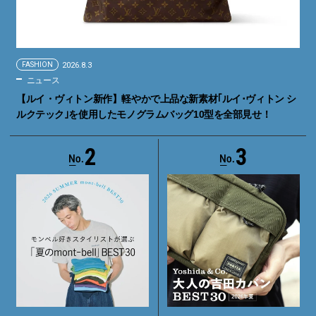
FASHION
2026.8.3
ニュース
【ルイ・ヴィトン新作】軽やかで上品な新素材｢ルイ･ヴィトン シ
ルクテック｣を使用したモノグラムバッグ10型を全部見せ！
2
3