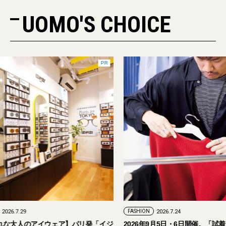
UOMO'S CHOICE
PR
FASHION
2026.7.24
ェア】パリ発「イジ
2026年9月5日・6日開催。「試着フェス®︎」に