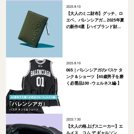
2025.8.10
【大人のミニ財布】グッチ、ロ
エベ、バレンシアガ... 2025年夏
の新作4選【ハイブランド財
布】
2025.8.10
065｜バレンシアガのバスケ タ
ンク＆ショーツ【40歳男子を磨
く必需品100 -ウェルネス編-】
2025.7.30
【大人の格上げスニーカー】エ
ルメス、コム デ ギャルソン、