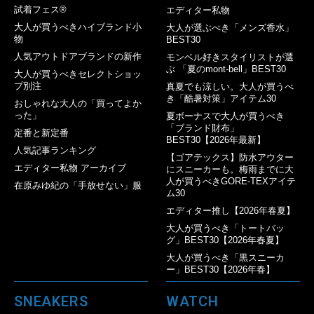
試着フェス®︎
エディター私物
大人が買うべきハイブランド小
大人が選ぶべき「メンズ香水」
物
BEST30
人気アウトドアブランドの新作
モンベル好きスタイリストが選
ぶ 「夏のmont-bell」BEST30
大人が買うべきセレクトショッ
プ別注
真夏でも涼しい。大人が買うべ
き「酷暑対策」アイテム30
おしゃれな大人の「買ってよか
った」
夏ボーナスで大人が買うべき
「ブランド財布」
定番と新定番
BEST30【2026年最新】
人気記事ランキング
【ゴアテックス】防水アウター
エディター私物 アーカイブ
にスニーカーも。梅雨までに大
人が買うべきGORE-TEXアイテ
在原みゆ紀の「手放せない」服
ム30
エディター推し【2026年春夏】
大人が買うべき「トートバッ
グ」BEST30【2026年春夏】
大人が買うべき「黒スニーカ
ー」BEST30【2026年春】
SNEAKERS
WATCH