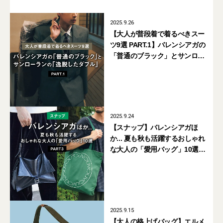
2025.9.26
【大人が普段着で着るべきスー
ツ9選 PART.1】バレンシアガの
「普通のブラック」とサンロー
ランの「逸脱したダブル」
2025.9.24
【スナップ】バレンシアガほ
か... 夏も秋も活躍するおしゃれ
な大人の「愛用バッグ」10選
PART3
2025.9.15
【大人の格上げバッグ】エルメ