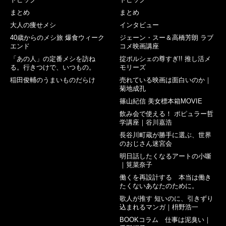
まとめ
まとめ
大人の痩せメシ
インタビュー
40歳からのメシ旅 爆食ウィーク
ジェーン・スー＆高橋芳朗 ラブ
エンド
コメ映画講座
「あの人」の定番メシを訪ね
掟ポルシェの尊すぎ!! 推し活メ
る。行きつけで、いつもの。
モリーズ
稲田俊輔のうまいものだらけ
売れている映画は面白いのか｜
菊地成孔
篠山紀信 美女標本箱MOVIE
飲み会で使える！ ポピュラー哲
学講座｜谷川嘉浩
長谷川町蔵が勝手に選ぶ、世界
のおじさん迷宮会
明日話したくなるアートの小噺
｜筧菜奈子
働くを再設計する 本当は働き
たくないあなたのために。
歌人が推す 短いのに、引きずり
込まれるマンガ｜枡野浩一
BOOKコラム 仕事は泥臭い｜