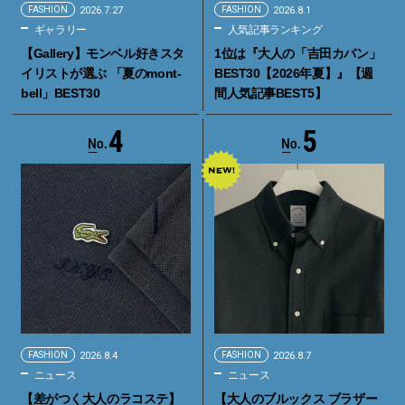
FASHION
2026.7.27
FASHION
2026.8.1
ギャラリー
人気記事ランキング
【Gallery】モンベル好きスタ
1位は『大人の「吉田カバン」
イリストが選ぶ 「夏のmont-
BEST30【2026年夏】』【週
bell」BEST30
間人気記事BEST5】
4
5
FASHION
2026.8.4
FASHION
2026.8.7
ニュース
ニュース
【差がつく大人のラコステ】
【大人のブルックス ブラザー