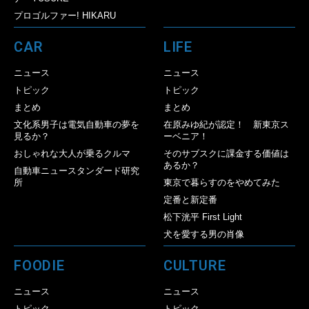
プロゴルファー! HIKARU
CAR
LIFE
ニュース
ニュース
トピック
トピック
まとめ
まとめ
文化系男子は電気自動車の夢を
在原みゆ紀が認定！ 新東京ス
見るか？
ーベニア！
おしゃれな大人が乗るクルマ
そのサブスクに課金する価値は
あるか？
自動車ニュースタンダード研究
所
東京で暮らすのをやめてみた
定番と新定番
松下洸平 First Light
犬を愛する男の肖像
FOODIE
CULTURE
ニュース
ニュース
トピック
トピック