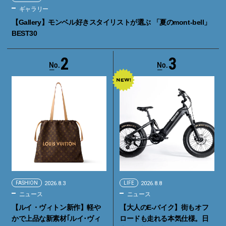
ギャラリー
【Gallery】モンベル好きスタイリストが選ぶ 「夏のmont-bell」
BEST30
2
3
FASHION
2026.8.3
LIFE
2026.8.8
ニュース
ニュース
【ルイ・ヴィトン新作】軽や
【大人のE-バイク】街もオフ
かで上品な新素材｢ルイ･ヴィ
ロードも走れる本気仕様。日