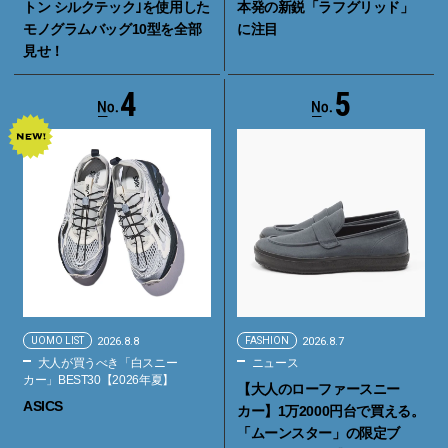
トン シルクテック｣を使用した
本発の新鋭「ラフグリッド」
モノグラムバッグ10型を全部
に注目
見せ！
4
5
UOMO LIST
2026.8.8
FASHION
2026.8.7
大人が買うべき「白スニー
ニュース
カー」BEST30【2026年夏】
【大人のローファースニー
ASICS
カー】1万2000円台で買える。
「ムーンスター」の限定ブ