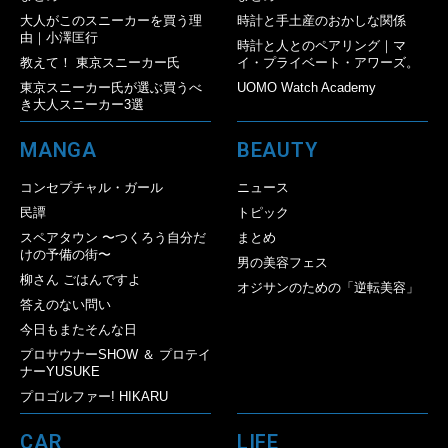
大人がこのスニーカーを買う理
時計と手土産のおかしな関係
由｜小澤匡行
時計と人とのペアリング｜マ
教えて！ 東京スニーカー氏
イ・プライベート・アワーズ。
東京スニーカー氏が選ぶ買うべ
UOMO Watch Academy
き大人スニーカー3選
MANGA
BEAUTY
コンセプチャル・ガール
ニュース
民譚
トピック
スペアタウン 〜つくろう自分だ
まとめ
けの予備の街〜
男の美容フェス
柳さん ごはんですよ
オジサンのための「逆転美容」
答えのない問い
今日もまたそんな日
プロサウナーSHOW ＆ プロテイ
ナーYUSUKE
プロゴルファー! HIKARU
CAR
LIFE