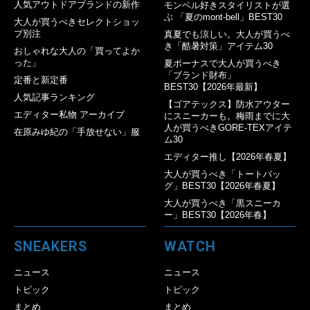
人気アウトドアブランドの新作
モンベル好きスタイリストが選
ぶ 「夏のmont-bell」BEST30
大人が買うべきセレクトショッ
プ別注
真夏でも涼しい。大人が買うべ
き「酷暑対策」アイテム30
おしゃれな大人の「買ってよか
った」
夏ボーナスで大人が買うべき
「ブランド財布」
定番と新定番
BEST30【2026年最新】
人気記事ランキング
【ゴアテックス】防水アウター
エディター私物 アーカイブ
にスニーカーも。梅雨までに大
人が買うべきGORE-TEXアイテ
在原みゆ紀の「手放せない」服
ム30
エディター推し【2026年春夏】
大人が買うべき「トートバッ
グ」BEST30【2026年春夏】
大人が買うべき「黒スニーカ
ー」BEST30【2026年春】
SNEAKERS
WATCH
ニュース
ニュース
トピック
トピック
まとめ
まとめ