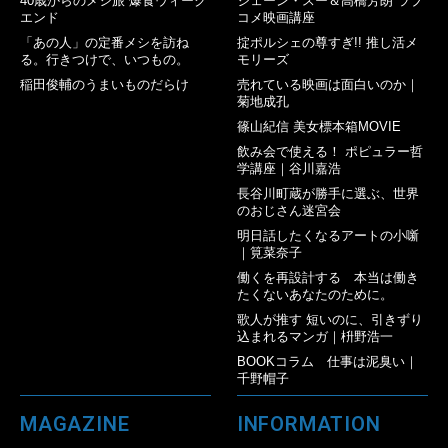
40歳からのメシ旅 爆食ウィーク
ジェーン・スー＆高橋芳朗 ラブ
エンド
コメ映画講座
「あの人」の定番メシを訪ね
掟ポルシェの尊すぎ!! 推し活メ
る。行きつけで、いつもの。
モリーズ
稲田俊輔のうまいものだらけ
売れている映画は面白いのか｜
菊地成孔
篠山紀信 美女標本箱MOVIE
飲み会で使える！ ポピュラー哲
学講座｜谷川嘉浩
長谷川町蔵が勝手に選ぶ、世界
のおじさん迷宮会
明日話したくなるアートの小噺
｜筧菜奈子
働くを再設計する 本当は働き
たくないあなたのために。
歌人が推す 短いのに、引きずり
込まれるマンガ｜枡野浩一
BOOKコラム 仕事は泥臭い｜
千野帽子
MAGAZINE
INFORMATION