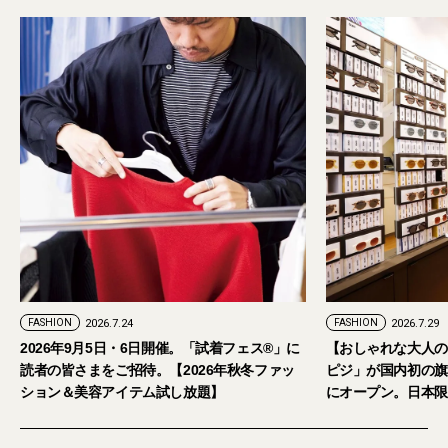
PR
FASHION
2026.7.29
。「試着フェス®︎」に
【おしゃれな大人のアイウェア】パリ発「イジ
2026年秋冬ファッ
ピジ」が国内初の旗艦店をキャットストリート
し放題】
にオープン。日本限定サングラスも登場