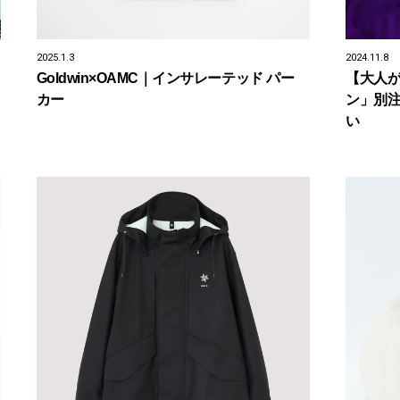
2025.1.3
2024.11.8
Goldwin×OAMC｜インサレーテッド パー
【大人
カー
ン」別注
い