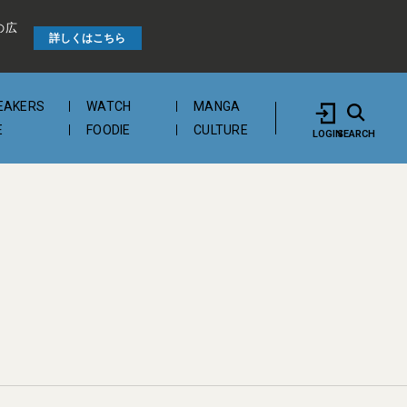
の広
詳しくはこちら
EAKERS
WATCH
MANGA
E
FOODIE
CULTURE
LOGIN
SEARCH