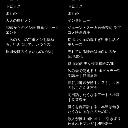
トピック
トピック
まとめ
まとめ
大人の痩せメシ
インタビュー
40歳からのメシ旅 爆食ウィーク
ジェーン・スー＆高橋芳朗 ラブ
エンド
コメ映画講座
「あの人」の定番メシを訪ね
掟ポルシェの尊すぎ!! 推し活メ
る。行きつけで、いつもの。
モリーズ
稲田俊輔のうまいものだらけ
売れている映画は面白いのか｜
菊地成孔
篠山紀信 美女標本箱MOVIE
飲み会で使える！ ポピュラー哲
学講座｜谷川嘉浩
長谷川町蔵が勝手に選ぶ、世界
のおじさん迷宮会
明日話したくなるアートの小噺
｜筧菜奈子
働くを再設計する 本当は働き
たくないあなたのために。
歌人が推す 短いのに、引きずり
込まれるマンガ｜枡野浩一