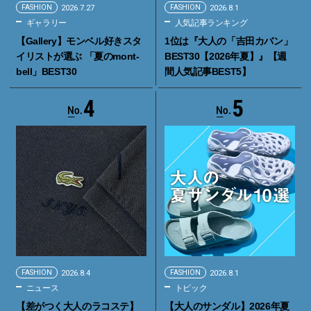
FASHION
2026.7.27
FASHION
2026.8.1
ギャラリー
人気記事ランキング
【Gallery】モンベル好きスタ
1位は『大人の「吉田カバン」
イリストが選ぶ 「夏のmont-
BEST30【2026年夏】』【週
bell」BEST30
間人気記事BEST5】
4
5
FASHION
2026.8.4
FASHION
2026.8.1
ニュース
トピック
【差がつく大人のラコステ】
【大人のサンダル】2026年夏