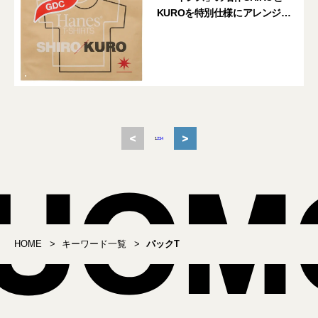
KUROを特別仕様にアレンジし
た「GDC」コラボ
<
>
1
2
3
4
HOME
キーワード一覧
パックT