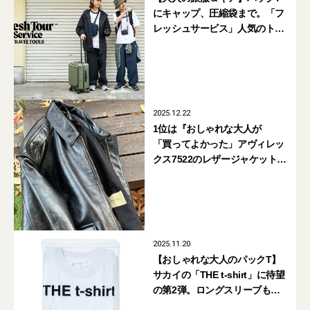
にキャップ、圧縮袋まで。「フ
レッシュサービス」人気のトラ
ベルシリーズ最新作
2025.12.22
1位は『おしゃれな大人が
「買ってよかった」アヴィレッ
クス7522のレザージャケット』
【月間人気記事BEST5｜2025
年2月】
2025.11.20
【おしゃれな大人のパックT】
サカイの「THE t-shirt」に待望
の第2弾。ロングスリーブも初
登場