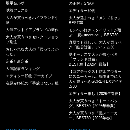
展示会ルポ
の正解」SNAP
試着フェス®︎
エディター私物
大人が買うべきハイブランド小
大人が選ぶべき「メンズ香水」
物
BEST30
人気アウトドアブランドの新作
モンベル好きスタイリストが選
ぶ 「夏のmont-bell」BEST30
大人が買うべきセレクトショッ
プ別注
真夏でも涼しい。大人が買うべ
き「酷暑対策」アイテム30
おしゃれな大人の「買ってよか
った」
夏ボーナスで大人が買うべき
「ブランド財布」
定番と新定番
BEST30【2026年最新】
人気記事ランキング
【ゴアテックス】防水アウター
エディター私物 アーカイブ
にスニーカーも。梅雨までに大
人が買うべきGORE-TEXアイテ
在原みゆ紀の「手放せない」服
ム30
エディター推し【2026年春夏】
大人が買うべき「トートバッ
グ」BEST30【2026年春夏】
大人が買うべき「黒スニーカ
ー」BEST30【2026年春】