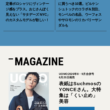
定番ポロシャツにヴィンテー
に買うべき10選。ビルケン
ジ感をプラス。おじさんぽく
シュトックのコラボ＆別注、
見えない「サタデーズ NYC」
モンベルの名品、ウーフォス
のカスタムモデルが欲しい！
やサロモンのリカバリーサン
ダルも
MAGAZINE
UOMO2026年8・9月合併号
6月25日発売
表紙はSuchmosの
YONCEさん。大特
集は「くい止め」
美容