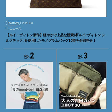
FASHION
2026.8.3
ニュース
【ルイ・ヴィトン新作】軽やかで上品な新素材｢ルイ･ヴィトン シ
ルクテック｣を使用したモノグラムバッグ10型を全部見せ！
2
3