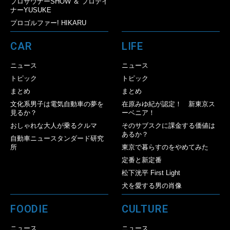
プロサウナーSHOW ＆ プロテイ
ナーYUSUKE
プロゴルファー! HIKARU
CAR
LIFE
ニュース
ニュース
トピック
トピック
まとめ
まとめ
文化系男子は電気自動車の夢を
在原みゆ紀が認定！ 新東京ス
見るか？
ーベニア！
おしゃれな大人が乗るクルマ
そのサブスクに課金する価値は
あるか？
自動車ニュースタンダード研究
所
東京で暮らすのをやめてみた
定番と新定番
松下洸平 First Light
犬を愛する男の肖像
FOODIE
CULTURE
ニュース
ニュース