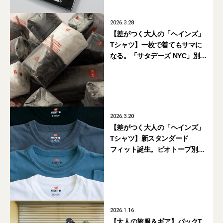
2026.3.28
【差がつく大人の「ヘインズ」
Tシャツ】一枚で着てもサマに
なる。「サタデーズ NYC」別注
パックTは細部までこだわりが
満載
2026.3.20
【差がつく大人の「ヘインズ」
Tシャツ】新スタンダード
フィット誕生。ビオトープ別注
のパックTが買い【Hanes】
2026.1.16
【大人の旅服＆ギア】パックT