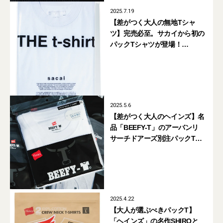
2025.7.19
【差がつく大人の無地Tシャ
ツ】完売必至。サカイから初の
パックTシャツが登場！
【sacai】
2025.5.6
【差がつく大人のヘインズ】名
品「BEEFY-T」のアーバンリ
サーチドアーズ別注パックT
シャツが買い【Hanes】
2025.4.22
【大人が選ぶべきパックT】
「ヘインズ」の名作SHIROと