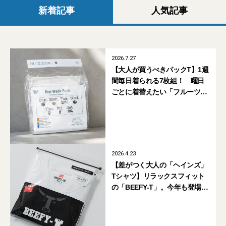
新着記事
人気記事
2026.7.27
【大人が買うべきパックT】1週
間毎日着られる7枚組！ 曜日
ごとに着替えたい「フルーツオ
ブザルーム」と「トゥデイエ
ディション」のコラボ
2026.4.23
【差がつく大人の「ヘインズ」
Tシャツ】リラックスフィット
の「BEEFY-T」。今年も登場し
たアーバンリサーチ ドアーズ別
注は色もサイズも超豊富