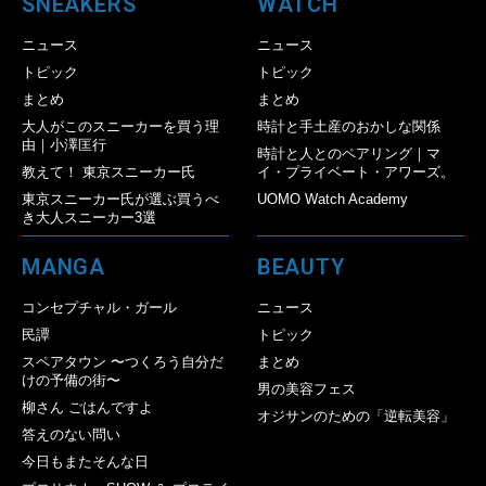
SNEAKERS
WATCH
ニュース
ニュース
トピック
トピック
まとめ
まとめ
大人がこのスニーカーを買う理
時計と手土産のおかしな関係
由｜小澤匡行
時計と人とのペアリング｜マ
教えて！ 東京スニーカー氏
イ・プライベート・アワーズ。
東京スニーカー氏が選ぶ買うべ
UOMO Watch Academy
き大人スニーカー3選
MANGA
BEAUTY
コンセプチャル・ガール
ニュース
民譚
トピック
スペアタウン 〜つくろう自分だ
まとめ
けの予備の街〜
男の美容フェス
柳さん ごはんですよ
オジサンのための「逆転美容」
答えのない問い
今日もまたそんな日