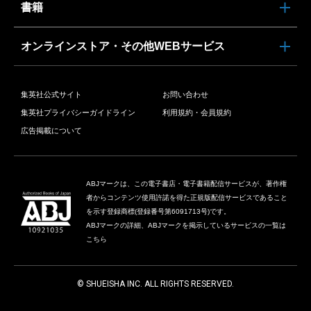
書籍
オンラインストア・その他WEBサービス
集英社公式サイト
お問い合わせ
集英社プライバシーガイドライン
利用規約・会員規約
広告掲載について
ABJマークは、この電子書店・電子書籍配信サービスが、著作権
者からコンテンツ使用許諾を得た正規版配信サービスであること
を示す登録商標(登録番号第6091713号)です。
ABJマークの詳細、ABJマークを掲示しているサービスの一覧は
こちら
© SHUEISHA INC. ALL RIGHTS RESERVED.