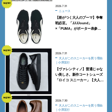
2026.7.31
ニュース
【差がつく大人のプーマ】争奪
戦必至。「JJJJound」
×「PUMA」がポーター表参道
で数量限定発売【8月1日発売】
2026.7.31
大人がこのスニーカーを買う理由
｜小澤匡行
【ヴァレンティノ】普通じゃな
い美しさ。新作コートシューズ
「ロイコ スニーカー」【大人が
このスニーカーを買う理由｜小
澤匡行】
2026.7.30
大人がこのスニーカーを買う理由
｜小澤匡行