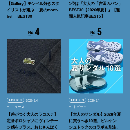
【Gallery】モンベル好きスタ
1位は『大人の「吉田カバン」
イリストが選ぶ 「夏のmont-
BEST30【2026年夏】』【週
bell」BEST30
間人気記事BEST5】
4
5
FASHION
2026.8.4
FASHION
2026.8.1
ニュース
トピック
【差がつく大人のラコステ】
【大人のサンダル】2026年夏
定番ポロシャツにヴィンテー
に買うべき10選。ビルケン
ジ感をプラス。おじさんぽく
シュトックのコラボ＆別注、