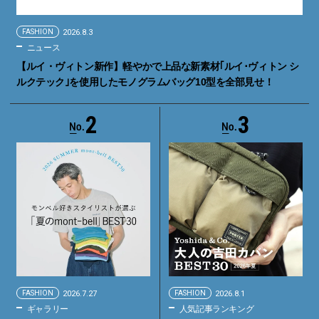
FASHION
2026.8.3
ニュース
【ルイ・ヴィトン新作】軽やかで上品な新素材｢ルイ･ヴィトン シ
ルクテック｣を使用したモノグラムバッグ10型を全部見せ！
2
3
FASHION
2026.7.27
FASHION
2026.8.1
ギャラリー
人気記事ランキング