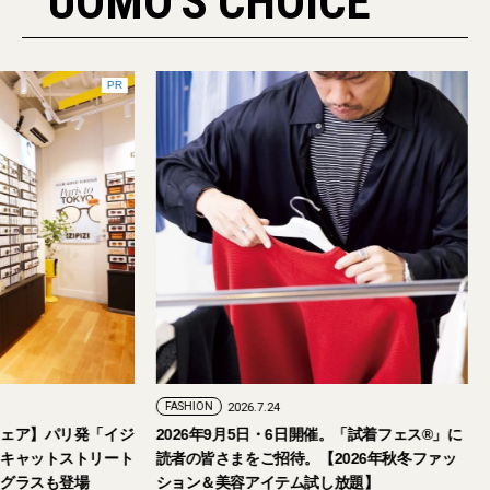
UOMO'S CHOICE
PR
FASHION
2026.7.29
FASHION
2026.7.24
【おしゃれな大人のアイウェア】パリ発「イジ
2026年9月5日・
ピジ」が国内初の旗艦店をキャットストリート
読者の皆さまをご招
にオープン。日本限定サングラスも登場
ション＆美容アイテ