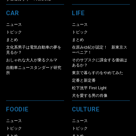
CAR
LIFE
ニュース
ニュース
トピック
トピック
まとめ
まとめ
文化系男子は電気自動車の夢を
在原みゆ紀が認定！ 新東京ス
見るか？
ーベニア！
おしゃれな大人が乗るクルマ
そのサブスクに課金する価値は
あるか？
自動車ニュースタンダード研究
所
東京で暮らすのをやめてみた
定番と新定番
松下洸平 First Light
犬を愛する男の肖像
FOODIE
CULTURE
ニュース
ニュース
トピック
トピック
まとめ
まとめ