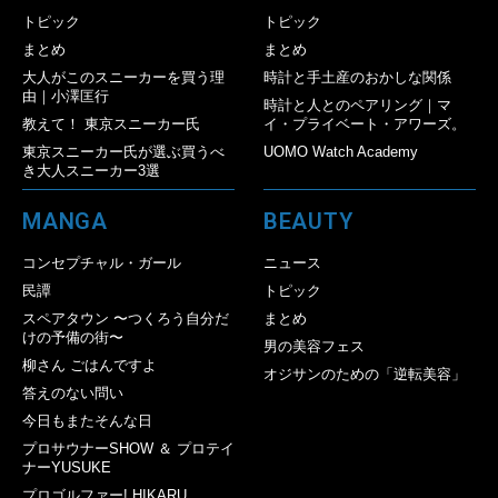
トピック
トピック
まとめ
まとめ
大人がこのスニーカーを買う理
時計と手土産のおかしな関係
由｜小澤匡行
時計と人とのペアリング｜マ
教えて！ 東京スニーカー氏
イ・プライベート・アワーズ。
東京スニーカー氏が選ぶ買うべ
UOMO Watch Academy
き大人スニーカー3選
MANGA
BEAUTY
コンセプチャル・ガール
ニュース
民譚
トピック
スペアタウン 〜つくろう自分だ
まとめ
けの予備の街〜
男の美容フェス
柳さん ごはんですよ
オジサンのための「逆転美容」
答えのない問い
今日もまたそんな日
プロサウナーSHOW ＆ プロテイ
ナーYUSUKE
プロゴルファー! HIKARU