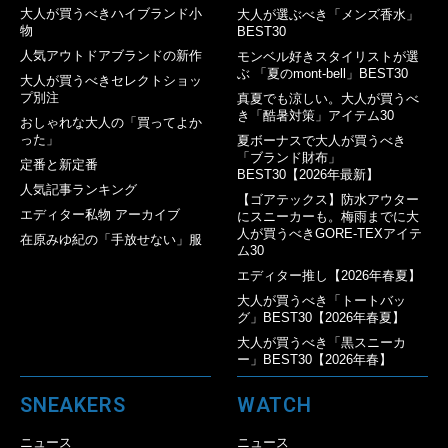
大人が買うべきハイブランド小
大人が選ぶべき「メンズ香水」
物
BEST30
人気アウトドアブランドの新作
モンベル好きスタイリストが選
ぶ 「夏のmont-bell」BEST30
大人が買うべきセレクトショッ
プ別注
真夏でも涼しい。大人が買うべ
き「酷暑対策」アイテム30
おしゃれな大人の「買ってよか
った」
夏ボーナスで大人が買うべき
「ブランド財布」
定番と新定番
BEST30【2026年最新】
人気記事ランキング
【ゴアテックス】防水アウター
エディター私物 アーカイブ
にスニーカーも。梅雨までに大
人が買うべきGORE-TEXアイテ
在原みゆ紀の「手放せない」服
ム30
エディター推し【2026年春夏】
大人が買うべき「トートバッ
グ」BEST30【2026年春夏】
大人が買うべき「黒スニーカ
ー」BEST30【2026年春】
SNEAKERS
WATCH
ニュース
ニュース