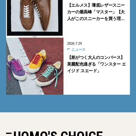
【エルメス】薄底レザースニー
カーの最高峰「マスター」【大
人がこのスニーカーを買う理由
｜小澤匡行】
2026.7.29
ニュース
【差がつく大人のコンバース】
美麗配色過ぎる「ワンスター エ
イジド スエード」