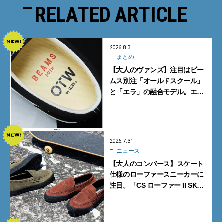
RELATED ARTICLE
2026.8.3
まとめ
【大人のヴァンズ】注目はビー
ムス別注「オールドスクール」
と「エラ」の融合モデル。エ
ディター激推しの新作4選
2026.7.31
ニュース
【大人のコンバース】スケート
仕様のローファースニーカーに
注目。「CS ローファー II SK」
含む新作6型を見逃すな