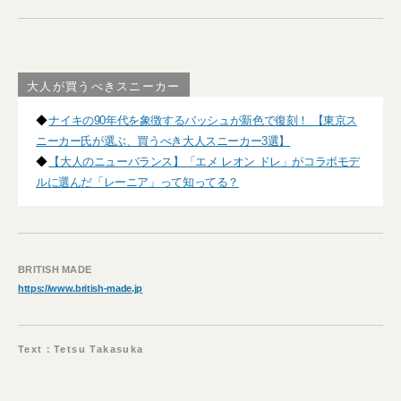
大人が買うべきスニーカー
◆
ナイキの90年代を象徴するバッシュが新色で復刻！ 【東京ス
ニーカー氏が選ぶ、買うべき大人スニーカー3選】
◆
【大人のニューバランス】「エメ レオン ドレ」がコラボモデ
ルに選んだ「レーニア」って知ってる？
BRITISH MADE
https://www.british-made.jp
Text：Tetsu Takasuka