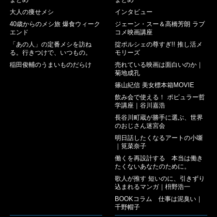
大人の痩せメシ
インタビュー
40歳からのメシ旅 爆食ウィーク
ジェーン・スー＆高橋芳朗 ラブ
エンド
コメ映画講座
「あの人」の定番メシを訪ね
掟ポルシェの尊すぎ!! 推し活メ
る。行きつけで、いつもの。
モリーズ
稲田俊輔のうまいものだらけ
売れている映画は面白いのか｜
菊地成孔
篠山紀信 美女標本箱MOVIE
飲み会で使える！ ポピュラー哲
学講座｜谷川嘉浩
長谷川町蔵が勝手に選ぶ、世界
のおじさん迷宮会
明日話したくなるアートの小噺
｜筧菜奈子
働くを再設計する 本当は働き
たくないあなたのために。
歌人が推す 短いのに、引きずり
込まれるマンガ｜枡野浩一
BOOKコラム 仕事は泥臭い｜
千野帽子