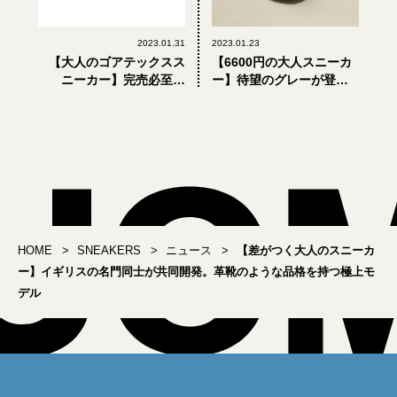
2023.01.31
2023.01.23
【大人のゴアテックスス
【6600円の大人スニーカ
ニーカー】完売必至。
ー】待望のグレーが登
「アシックス × アトモス
場。「810s」のアーバン
× グリップスワニー」のト
リサーチ ドアーズ別注モ
リプルコラボモデル
デル
HOME
SNEAKERS
ニュース
【差がつく大人のスニーカ
ー】イギリスの名門同士が共同開発。革靴のような品格を持つ極上モ
デル