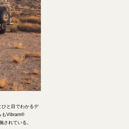
とひと目でわかるデ
ibram®
グが施されている。