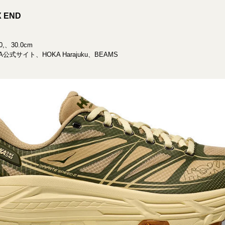
X END
0,、30.0cm
式サイト、HOKA Harajuku、BEAMS