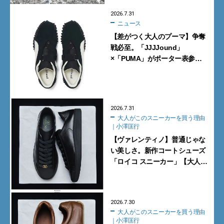
2026.7.31
ニュース
【差がつく大人のプーマ】争奪
戦必至。「JJJJound」
×「PUMA」がポーター表参道
で数量限定発売【8月1日発売】
2026.7.31
大人がこのスニーカーを買う理由
｜小澤匡行
【ヴァレンティノ】普通じゃな
い美しさ。新作コートシューズ
「ロイコ スニーカー」【大人が
このスニーカーを買う理由｜小
澤匡行】
2026.7.30
大人がこのスニーカーを買う理由
｜小澤匡行