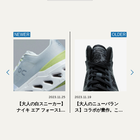
NEWER
OLDER
2023.11.25
2023.11.19
【大人の白スニーカー】
【大人のニューバラン
ナイキ エア フォース1、
ス】コラボが豊作。この
リーボック クラブシー…
冬選ぶべき最新スニーカ
2023年注目モデル5選【エ
ー5選
ディター厳選】