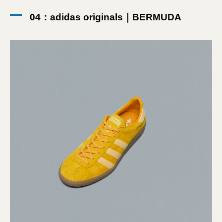
04：adidas originals｜BERMUDA