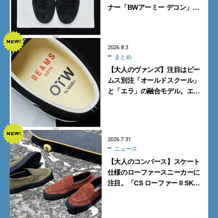
ナー「BWアーミー デコン」
【大人がこのスニーカーを買う
理由｜小澤匡行】
2026.8.3
まとめ
【大人のヴァンズ】注目はビー
ムス別注「オールドスクール」
と「エラ」の融合モデル。エ
ディター激推しの新作4選
2026.7.31
ニュース
【大人のコンバース】スケート
仕様のローファースニーカーに
注目。「CS ローファー II SK」
含む新作6型を見逃すな