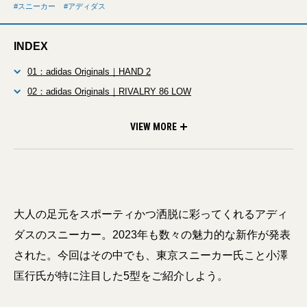
スニーカー
アディダス
INDEX
01：adidas Originals｜HAND 2
02：adidas Originals｜RIVALRY 86 LOW
03：adidas originals｜CAMPUS SUPREME
04：adidas originals｜BERMUDA
05：adidas originals｜Stan Smith Lux
VIEW MORE
大人の足元をスポーティかつ洒脱に彩ってくれるアディ
ダスのスニーカー。2023年も数々の魅力的な新作が発表
された。今回はその中でも、東京スニーカー氏こと小澤
匡行氏が特に注目した5型をご紹介しよう。