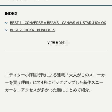
INDEX
BEST 1｜CONVERSE × BEAMS CANVAS ALL STAR J 80s OX
BEST 2｜HOKA BONDI 8 TS
BEST 3｜JUNYA WATANABE MAN × Oakley FACTORY TEAM
BEST 4｜On Cloudmonster 2
BEST 5｜PRADA Leather sneakers
W-NAME CHOP SAW MULES
VIEW MORE
エディター小澤匡行氏による連載「大人がこのスニーカ
ーを買う理由」にて4月にピックアップした新作スニー
カーを、アクセスが多かった順にまとめて紹介。