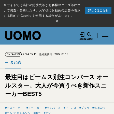
当サイトでは当社の提携先等がお客様のニーズ等につ
いて調査・分析したり、お客様にお勧めの広告を表示
詳しくはこちら
する目的で Cookie を使用する場合があります。
×
LOGIN
SEARCH
2024.05.11
最終更新日：2024.05.15
SNEAKERS
まとめ
最注目はビームス別注コンバース オー
ルスター。大人が今買うべき新作スニ
ーカーBEST5
白スニーカー
スニーカー
コンバース
ビームス
プラダ
小澤匡行
コム デ ギャルソン
ホカ
オン