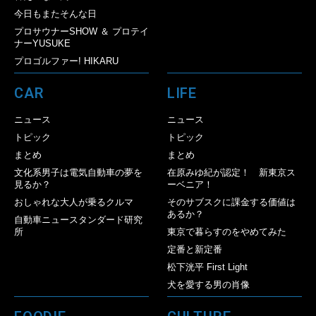
今日もまたそんな日
プロサウナーSHOW ＆ プロテイ
ナーYUSUKE
プロゴルファー! HIKARU
CAR
LIFE
ニュース
ニュース
トピック
トピック
まとめ
まとめ
文化系男子は電気自動車の夢を
在原みゆ紀が認定！ 新東京ス
見るか？
ーベニア！
おしゃれな大人が乗るクルマ
そのサブスクに課金する価値は
あるか？
自動車ニュースタンダード研究
所
東京で暮らすのをやめてみた
定番と新定番
松下洸平 First Light
犬を愛する男の肖像