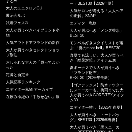
まとめ
ー」BEST30【2026年夏】
大人のユニクロ／GU
人気サロンが考える「大人ヘア
展示会ルポ
の正解」SNAP
試着フェス®︎
エディター私物
大人が買うべきハイブランド小
大人が選ぶべき「メンズ香水」
物
BEST30
人気アウトドアブランドの新作
モンベル好きスタイリストが選
ぶ 「夏のmont-bell」BEST30
大人が買うべきセレクトショッ
プ別注
真夏でも涼しい。大人が買うべ
き「酷暑対策」アイテム30
おしゃれな大人の「買ってよか
った」
夏ボーナスで大人が買うべき
「ブランド財布」
定番と新定番
BEST30【2026年最新】
人気記事ランキング
【ゴアテックス】防水アウター
エディター私物 アーカイブ
にスニーカーも。梅雨までに大
人が買うべきGORE-TEXアイテ
在原みゆ紀の「手放せない」服
ム30
エディター推し【2026年春夏】
大人が買うべき「トートバッ
グ」BEST30【2026年春夏】
大人が買うべき「黒スニーカ