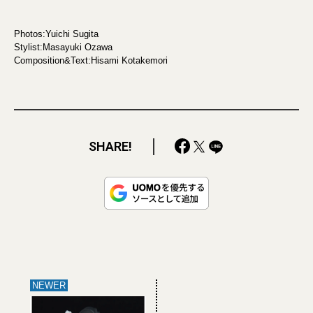
Photos:Yuichi Sugita
Stylist:Masayuki Ozawa
Composition&Text:Hisami Kotakemori
SHARE!
NEWER