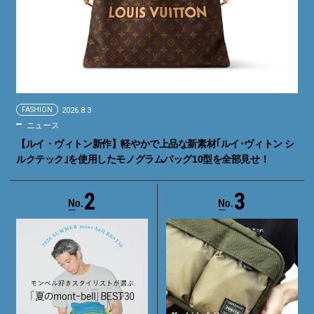
FASHION
2026.8.3
ニュース
【ルイ・ヴィトン新作】軽やかで上品な新素材｢ルイ･ヴィトン シ
ルクテック｣を使用したモノグラムバッグ10型を全部見せ！
2
3