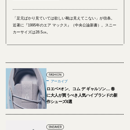
「足元ばかり見ていては欲しい靴は見えてこない」が信条。
近著に『1995年のエア マックス』（中央公論新書）。スニー
カーサイズは28.5㎝。
FASHION
アーカイブ
ロエベ×オン、コム デ ギャルソン… 春
に大人が買うべき人気ハイブランドの新
作シューズ6選
SNEAKER