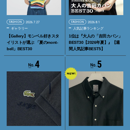
FASHION
2026.7.27
FASHION
2026.8.1
ギャラリー
人気記事ランキング
【Gallery】モンベル好きスタ
1位は『大人の「吉田カバン」
イリストが選ぶ 「夏のmont-
BEST30【2026年夏】』【週
bell」BEST30
間人気記事BEST5】
4
5