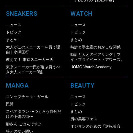
ー」BEST30【2026年春】
SNEAKERS
WATCH
ニュース
ニュース
トピック
トピック
まとめ
まとめ
大人がこのスニーカーを買う理
時計と手土産のおかしな関係
由｜小澤匡行
時計と人とのペアリング｜マ
教えて！ 東京スニーカー氏
イ・プライベート・アワーズ。
東京スニーカー氏が選ぶ買うべ
UOMO Watch Academy
き大人スニーカー3選
MANGA
BEAUTY
コンセプチャル・ガール
ニュース
民譚
トピック
スペアタウン 〜つくろう自分だ
まとめ
けの予備の街〜
男の美容フェス
柳さん ごはんですよ
オジサンのための「逆転美容」
答えのない問い