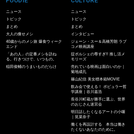
FOODIE
CULTURE
ニュース
ニュース
トピック
トピック
まとめ
まとめ
大人の痩せメシ
インタビュー
40歳からのメシ旅 爆食ウィーク
ジェーン・スー＆高橋芳朗 ラブ
エンド
コメ映画講座
「あの人」の定番メシを訪ね
掟ポルシェの尊すぎ!! 推し活メ
る。行きつけで、いつもの。
モリーズ
稲田俊輔のうまいものだらけ
売れている映画は面白いのか｜
菊地成孔
篠山紀信 美女標本箱MOVIE
飲み会で使える！ ポピュラー哲
学講座｜谷川嘉浩
長谷川町蔵が勝手に選ぶ、世界
のおじさん迷宮会
明日話したくなるアートの小噺
｜筧菜奈子
働くを再設計する 本当は働き
たくないあなたのために。