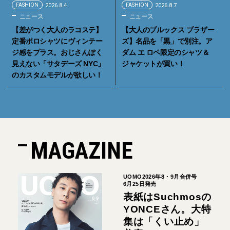
FASHION
2026.8.4
FASHION
2026.8.7
ニュース
ニュース
【差がつく大人のラコステ】
【大人のブルックス ブラザー
定番ポロシャツにヴィンテー
ズ】名品を「黒」で別注。ア
ジ感をプラス。おじさんぽく
ダム エ ロペ限定のシャツ＆
見えない「サタデーズ NYC」
ジャケットが買い！
のカスタムモデルが欲しい！
MAGAZINE
UOMO2026年8・9月合併号
6月25日発売
表紙はSuchmosの
YONCEさん。大特
集は「くい止め」