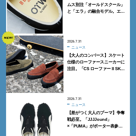
ムス別注「オールドスクール」
と「エラ」の融合モデル。エ
ディター激推しの新作4選
2026.7.31
ニュース
【大人のコンバース】スケート
仕様のローファースニーカーに
注目。「CS ローファー II SK」
含む新作6型を見逃すな
2026.7.31
ニュース
【差がつく大人のプーマ】争奪
戦必至。「JJJJound」
×「PUMA」がポーター表参道
で数量限定発売【8月1日発売】