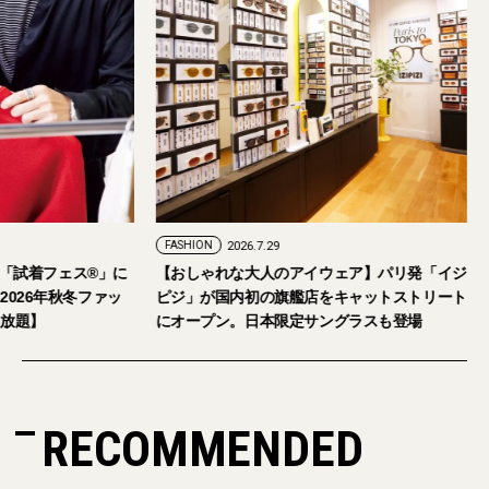
FASHION
2026.7.29
。「試着フェス®︎」に
【おしゃれな大人のアイウェア】パリ発「イジ
026年秋冬ファッ
ピジ」が国内初の旗艦店をキャットストリート
放題】
にオープン。日本限定サングラスも登場
RECOMMENDED