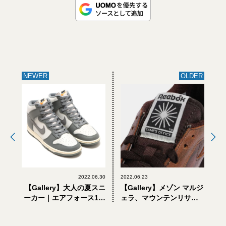
NEWER
OLDER
2022.06.30
2022.06.23
【Gallery】大人の夏スニ
【Gallery】メゾン マルジ
ーカー｜エアフォース1、
ェラ、マウンテンリサー
ダンク…「ナイキ」の名
チ、イームズ…2022年発
作にヴィンテージ加工を
売｜「リーボック」のコ