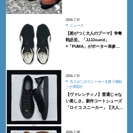
2026.7.31
ニュース
【差がつく大人のプーマ】争奪
戦必至。「JJJJound」
×「PUMA」がポーター表参道
で数量限定発売【8月1日発売】
2026.7.31
大人がこのスニーカーを買う理由
｜小澤匡行
【ヴァレンティノ】普通じゃな
い美しさ。新作コートシューズ
「ロイコ スニーカー」【大人が
このスニーカーを買う理由｜小
澤匡行】
2026.7.30