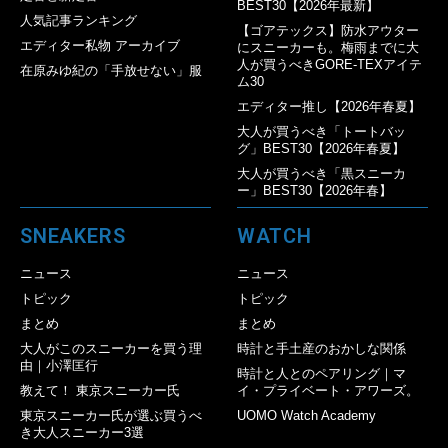
BEST30【2026年最新】
人気記事ランキング
【ゴアテックス】防水アウター
エディター私物 アーカイブ
にスニーカーも。梅雨までに大
人が買うべきGORE-TEXアイテ
在原みゆ紀の「手放せない」服
ム30
エディター推し【2026年春夏】
大人が買うべき「トートバッ
グ」BEST30【2026年春夏】
大人が買うべき「黒スニーカ
ー」BEST30【2026年春】
SNEAKERS
WATCH
ニュース
ニュース
トピック
トピック
まとめ
まとめ
大人がこのスニーカーを買う理
時計と手土産のおかしな関係
由｜小澤匡行
時計と人とのペアリング｜マ
教えて！ 東京スニーカー氏
イ・プライベート・アワーズ。
東京スニーカー氏が選ぶ買うべ
UOMO Watch Academy
き大人スニーカー3選