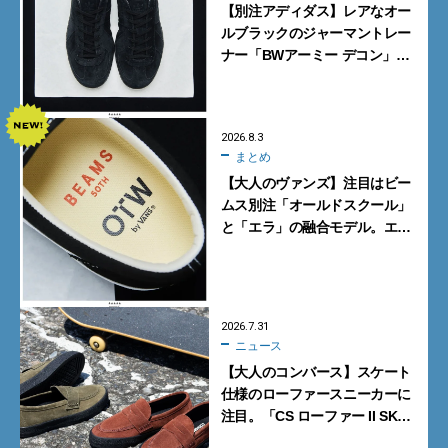
【別注アディダス】レアなオー
ルブラックのジャーマントレー
ナー「BWアーミー デコン」
【大人がこのスニーカーを買う
理由｜小澤匡行】
2026.8.3
まとめ
【大人のヴァンズ】注目はビー
ムス別注「オールドスクール」
と「エラ」の融合モデル。エ
ディター激推しの新作4選
2026.7.31
ニュース
【大人のコンバース】スケート
仕様のローファースニーカーに
注目。「CS ローファー II SK」
含む新作6型を見逃すな