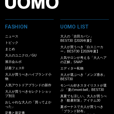
FASHION
UOMO LIST
ニュース
大人の「吉田カバン」
BEST30【2026年夏】
トピック
大人が買うべき「白スニーカ
まとめ
ー」BEST30【2026年夏】
大人のユニクロ／GU
人気サロンが考える「大人ヘア
展示会ルポ
の正解」SNAP
試着フェス®︎
エディター私物
大人が買うべきハイブランド小
大人が選ぶべき「メンズ香水」
物
BEST30
人気アウトドアブランドの新作
モンベル好きスタイリストが選
ぶ 「夏のmont-bell」BEST30
大人が買うべきセレクトショッ
プ別注
真夏でも涼しい。大人が買うべ
き「酷暑対策」アイテム30
おしゃれな大人の「買ってよか
った」
夏ボーナスで大人が買うべき
「ブランド財布」
定番と新定番