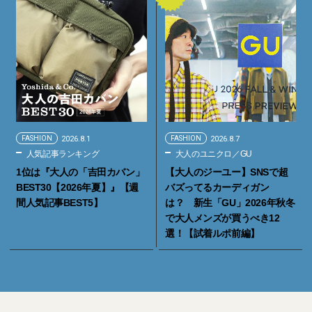
FASHION
2026.8.1
FASHION
2026.8.7
人気記事ランキング
大人のユニクロ／GU
1位は『大人の「吉田カバン」
【大人のジーユー】SNSで超
BEST30【2026年夏】』【週
バズってるカーディガン
間人気記事BEST5】
は？ 新生「GU」2026年秋冬
で大人メンズが買うべき12
選！【試着ルポ前編】