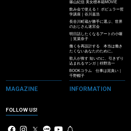
篠山紀信 美女標本箱MOVIE
飲み会で使える！ ポピュラー哲
学講座｜谷川嘉浩
長谷川町蔵が勝手に選ぶ、世界
のおじさん迷宮会
明日話したくなるアートの小噺
｜筧菜奈子
働くを再設計する 本当は働き
たくないあなたのために。
歌人が推す 短いのに、引きずり
込まれるマンガ｜枡野浩一
BOOKコラム 仕事は泥臭い｜
千野帽子
MAGAZINE
INFORMATION
FOLLOW US!