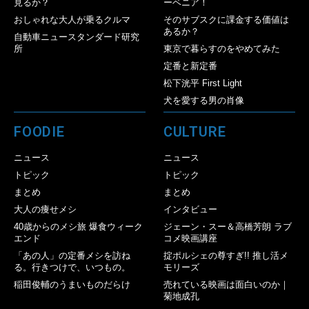
見るか？
ーベニア！
おしゃれな大人が乗るクルマ
そのサブスクに課金する価値は
あるか？
自動車ニュースタンダード研究
所
東京で暮らすのをやめてみた
定番と新定番
松下洸平 First Light
犬を愛する男の肖像
FOODIE
CULTURE
ニュース
ニュース
トピック
トピック
まとめ
まとめ
大人の痩せメシ
インタビュー
40歳からのメシ旅 爆食ウィーク
ジェーン・スー＆高橋芳朗 ラブ
エンド
コメ映画講座
「あの人」の定番メシを訪ね
掟ポルシェの尊すぎ!! 推し活メ
る。行きつけで、いつもの。
モリーズ
稲田俊輔のうまいものだらけ
売れている映画は面白いのか｜
菊地成孔