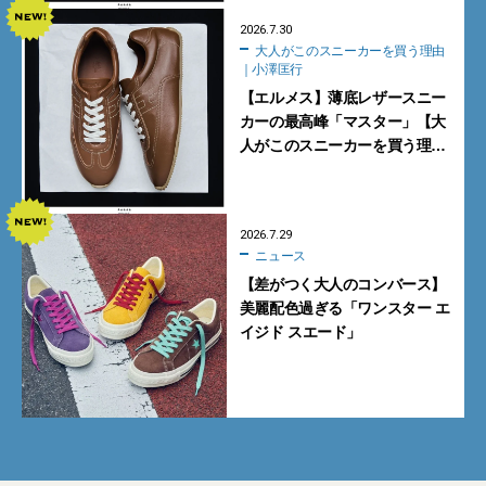
2026.7.30
大人がこのスニーカーを買う理由
｜小澤匡行
【エルメス】薄底レザースニー
カーの最高峰「マスター」【大
人がこのスニーカーを買う理由
｜小澤匡行】
2026.7.29
ニュース
【差がつく大人のコンバース】
美麗配色過ぎる「ワンスター エ
イジド スエード」