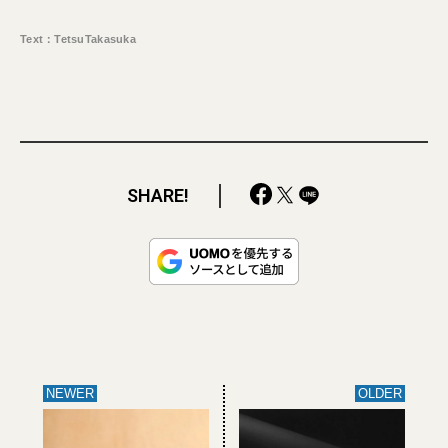
Text：TetsuTakasuka
SHARE!
NEWER
OLDER