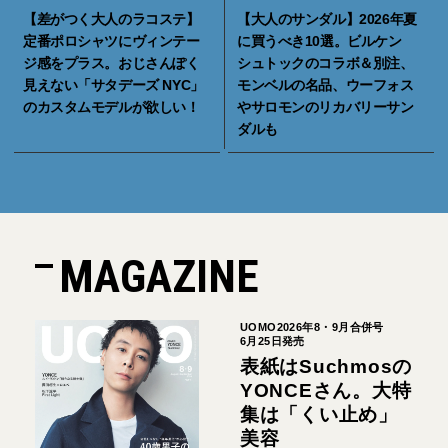
【差がつく大人のラコステ】
【大人のサンダル】2026年夏
定番ポロシャツにヴィンテー
に買うべき10選。ビルケン
ジ感をプラス。おじさんぽく
シュトックのコラボ＆別注、
見えない「サタデーズ NYC」
モンベルの名品、ウーフォス
のカスタムモデルが欲しい！
やサロモンのリカバリーサン
ダルも
MAGAZINE
UOMO2026年8・9月合併号
6月25日発売
表紙はSuchmosの
YONCEさん。大特
集は「くい止め」
美容