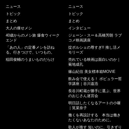
ニュース
ニュース
トピック
トピック
まとめ
まとめ
大人の痩せメシ
インタビュー
40歳からのメシ旅 爆食ウィーク
ジェーン・スー＆高橋芳朗 ラブ
エンド
コメ映画講座
「あの人」の定番メシを訪ね
掟ポルシェの尊すぎ!! 推し活メ
る。行きつけで、いつもの。
モリーズ
稲田俊輔のうまいものだらけ
売れている映画は面白いのか｜
菊地成孔
篠山紀信 美女標本箱MOVIE
飲み会で使える！ ポピュラー哲
学講座｜谷川嘉浩
長谷川町蔵が勝手に選ぶ、世界
のおじさん迷宮会
明日話したくなるアートの小噺
｜筧菜奈子
働くを再設計する 本当は働き
たくないあなたのために。
歌人が推す 短いのに、引きずり