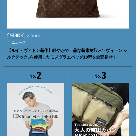
FASHION
2026.8.3
ニュース
【ルイ・ヴィトン新作】軽やかで上品な新素材｢ルイ･ヴィトン シ
ルクテック｣を使用したモノグラムバッグ10型を全部見せ！
2
3