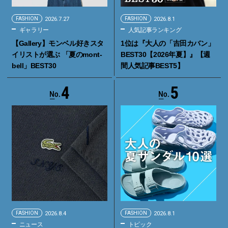
FASHION
2026.7.27
FASHION
2026.8.1
ギャラリー
人気記事ランキング
【Gallery】モンベル好きスタ
1位は『大人の「吉田カバン」
イリストが選ぶ 「夏のmont-
BEST30【2026年夏】』【週
bell」BEST30
間人気記事BEST5】
4
5
FASHION
2026.8.4
FASHION
2026.8.1
ニュース
トピック