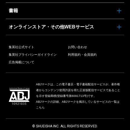
書籍
オンラインストア・その他WEBサービス
集英社公式サイト
お問い合わせ
集英社プライバシーガイドライン
利用規約・会員規約
広告掲載について
ABJマークは、この電子書店・電子書籍配信サービスが、著作権
者からコンテンツ使用許諾を得た正規版配信サービスであること
を示す登録商標(登録番号第6091713号)です。
ABJマークの詳細、ABJマークを掲示しているサービスの一覧は
こちら
© SHUEISHA INC. ALL RIGHTS RESERVED.