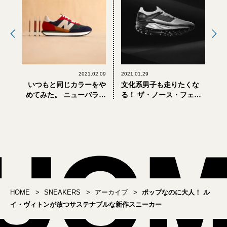
2021.02.09
2021.01.29
いつもと同じカラーをや
文化系男子も走りたくな
めてみた。 ニューバラン
る！ ザ・ノース・フェイ
ス発、大人の“ポップ”な
スの新作トレイルランニ
春スニーカー
ングシューズ
HOME
SNEAKERS
アーカイブ
ポップなのに大人！ ル
イ・ヴィトンが放つサステナブルな新作スニーカー