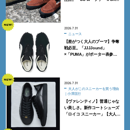
含む新作6型を見逃すな
2026.7.31
ニュース
【差がつく大人のプーマ】争奪
戦必至。「JJJJound」
×「PUMA」がポーター表参道
で数量限定発売【8月1日発売】
2026.7.31
大人がこのスニーカーを買う理由
｜小澤匡行
【ヴァレンティノ】普通じゃな
い美しさ。新作コートシューズ
「ロイコ スニーカー」【大人が
このスニーカーを買う理由｜小
澤匡行】