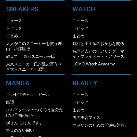
SNEAKERS
WATCH
ニュース
ニュース
トピック
トピック
まとめ
まとめ
大人がこのスニーカーを買う理
時計と手土産のおかしな関係
由｜小澤匡行
時計と人とのペアリング｜マ
教えて！ 東京スニーカー氏
イ・プライベート・アワーズ。
東京スニーカー氏が選ぶ買うべ
UOMO Watch Academy
き大人スニーカー3選
MANGA
BEAUTY
コンセプチャル・ガール
ニュース
民譚
トピック
スペアタウン 〜つくろう自分だ
まとめ
けの予備の街〜
男の美容フェス
柳さん ごはんですよ
オジサンのための「逆転美容」
答えのない問い