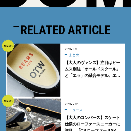
RELATED ARTICLE
2026.8.3
まとめ
【大人のヴァンズ】注目はビー
ムス別注「オールドスクール」
と「エラ」の融合モデル。エ
ディター激推しの新作4選
2026.7.31
ニュース
【大人のコンバース】スケート
仕様のローファースニーカーに
注目。「CS ローファー II SK」