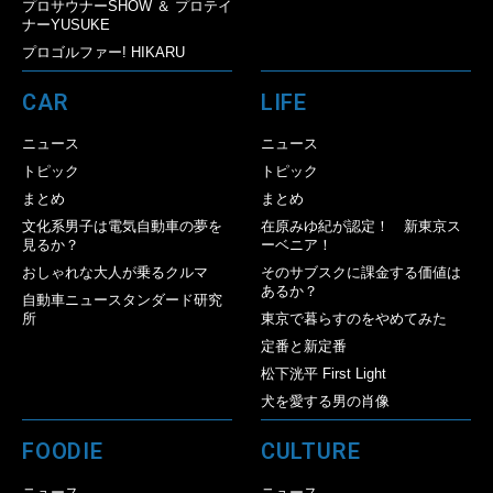
プロサウナーSHOW ＆ プロテイ
ナーYUSUKE
プロゴルファー! HIKARU
CAR
LIFE
ニュース
ニュース
トピック
トピック
まとめ
まとめ
文化系男子は電気自動車の夢を
在原みゆ紀が認定！ 新東京ス
見るか？
ーベニア！
おしゃれな大人が乗るクルマ
そのサブスクに課金する価値は
あるか？
自動車ニュースタンダード研究
所
東京で暮らすのをやめてみた
定番と新定番
松下洸平 First Light
犬を愛する男の肖像
FOODIE
CULTURE
ニュース
ニュース