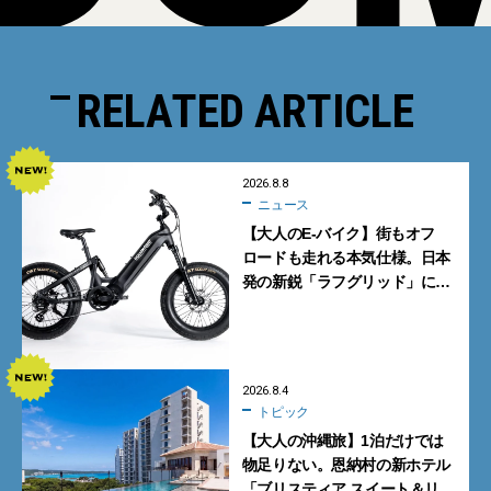
RELATED ARTICLE
2026.8.8
ニュース
【大人のE-バイク】街もオフ
ロードも走れる本気仕様。日本
発の新鋭「ラフグリッド」に注
目
2026.8.4
トピック
【大人の沖縄旅】1泊だけでは
物足りない。恩納村の新ホテル
「ブリスティア スイート＆リ