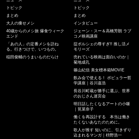
トピック
トピック
まとめ
まとめ
大人の痩せメシ
インタビュー
40歳からのメシ旅 爆食ウィーク
ジェーン・スー＆高橋芳朗 ラブ
エンド
コメ映画講座
「あの人」の定番メシを訪ね
掟ポルシェの尊すぎ!! 推し活メ
る。行きつけで、いつもの。
モリーズ
稲田俊輔のうまいものだらけ
売れている映画は面白いのか｜
菊地成孔
篠山紀信 美女標本箱MOVIE
飲み会で使える！ ポピュラー哲
学講座｜谷川嘉浩
長谷川町蔵が勝手に選ぶ、世界
のおじさん迷宮会
明日話したくなるアートの小噺
｜筧菜奈子
働くを再設計する 本当は働き
たくないあなたのために。
歌人が推す 短いのに、引きずり
込まれるマンガ｜枡野浩一