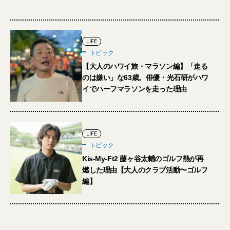
LIFE
トピック
【大人のハワイ旅・マラソン編】「走る
のは嫌い」な63歳。俳優・光石研がハワ
イでハーフマラソンを走った理由
LIFE
トピック
Kis-My-Ft2 藤ヶ谷太輔のゴルフ熱が再
燃した理由【大人のクラブ活動〜ゴルフ
編】