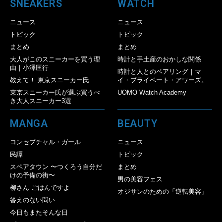
SNEAKERS
WATCH
ニュース
ニュース
トピック
トピック
まとめ
まとめ
大人がこのスニーカーを買う理
時計と手土産のおかしな関係
由｜小澤匡行
時計と人とのペアリング｜マ
教えて！ 東京スニーカー氏
イ・プライベート・アワーズ。
東京スニーカー氏が選ぶ買うべ
UOMO Watch Academy
き大人スニーカー3選
MANGA
BEAUTY
コンセプチャル・ガール
ニュース
民譚
トピック
スペアタウン 〜つくろう自分だ
まとめ
けの予備の街〜
男の美容フェス
柳さん ごはんですよ
オジサンのための「逆転美容」
答えのない問い
今日もまたそんな日