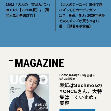
1位は『大人の「吉田カバン」
【大人のジーユー】SNSで超
BEST30【2026年夏】』【週
バズってるカーディガン
間人気記事BEST5】
は？ 新生「GU」2026年秋冬
で大人メンズが買うべき12
選！【試着ルポ前編】
MAGAZINE
UOMO2026年8・9月合併号
6月25日発売
表紙はSuchmosの
YONCEさん。大特
集は「くい止め」
美容