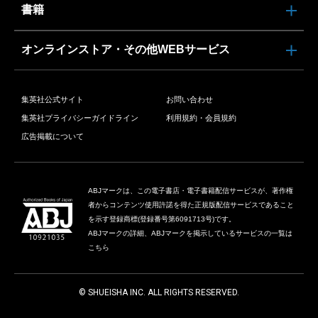
書籍
オンラインストア・その他WEBサービス
集英社公式サイト
お問い合わせ
集英社プライバシーガイドライン
利用規約・会員規約
広告掲載について
ABJマークは、この電子書店・電子書籍配信サービスが、著作権
者からコンテンツ使用許諾を得た正規版配信サービスであること
を示す登録商標(登録番号第6091713号)です。
ABJマークの詳細、ABJマークを掲示しているサービスの一覧は
こちら
© SHUEISHA INC. ALL RIGHTS RESERVED.