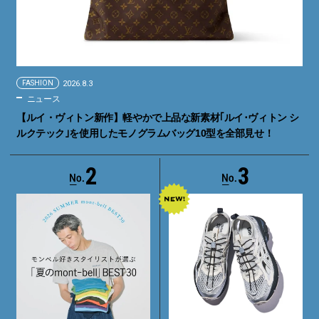
FASHION
2026.8.3
ニュース
【ルイ・ヴィトン新作】軽やかで上品な新素材｢ルイ･ヴィトン シ
ルクテック｣を使用したモノグラムバッグ10型を全部見せ！
2
3