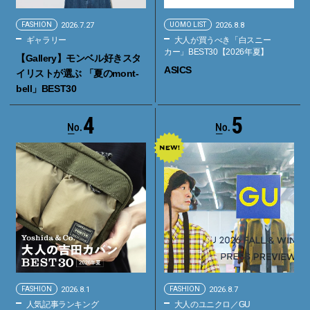
FASHION
2026.7.27
UOMO LIST
2026.8.8
ギャラリー
大人が買うべき「白スニー
カー」BEST30【2026年夏】
【Gallery】モンベル好きスタ
ASICS
イリストが選ぶ 「夏のmont-
bell」BEST30
4
5
FASHION
2026.8.1
FASHION
2026.8.7
人気記事ランキング
大人のユニクロ／GU