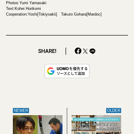
Photos:Yumi Yamasaki
Text:Kohei Horikomi
Cooperation:Yoshi[Tokiyoakii] Takuro Gohara[Mardoc]
SHARE!
NEWER
OLDER