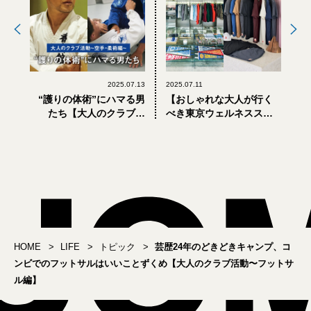
2025.07.13
2025.07.11
“護りの体術”にハマる男
【おしゃれな大人が行く
たち【大人のクラブ活
べき東京ウェルネススポ
動〜空手・柔術編】
ット】ラムダン・トゥア
ミの秘密基地とアウトド
ア街のニューフェイスに
注目！
HOME
LIFE
トピック
芸歴24年のどきどきキャンプ、コ
ンビでのフットサルはいいことずくめ【大人のクラブ活動〜フットサ
ル編】