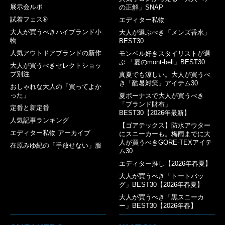
展示会ルポ
の正解」SNAP
試着フェス®︎
エディター私物
大人が買うべきハイブランド小
大人が選ぶべき「メンズ香水」
物
BEST30
人気アウトドアブランドの新作
モンベル好きスタイリストが選
ぶ 「夏のmont-bell」BEST30
大人が買うべきセレクトショッ
プ別注
真夏でも涼しい。大人が買うべ
き「酷暑対策」アイテム30
おしゃれな大人の「買ってよか
った」
夏ボーナスで大人が買うべき
「ブランド財布」
定番と新定番
BEST30【2026年最新】
人気記事ランキング
【ゴアテックス】防水アウター
エディター私物 アーカイブ
にスニーカーも。梅雨までに大
人が買うべきGORE-TEXアイテ
在原みゆ紀の「手放せない」服
ム30
エディター推し【2026年春夏】
大人が買うべき「トートバッ
グ」BEST30【2026年春夏】
大人が買うべき「黒スニーカ
ー」BEST30【2026年春】