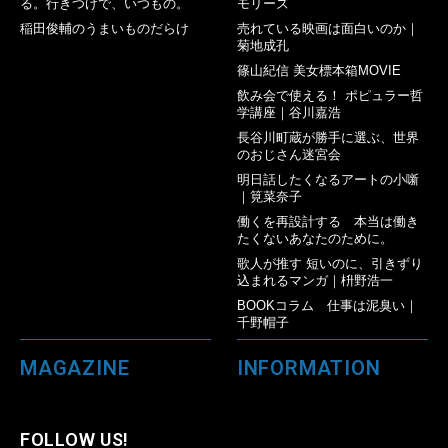
る。行きつけで、いつもの。
モリーズ
稲田俊輔のうまいものだらけ
売れている映画は面白いのか｜
菊地成孔
篠山紀信 美女標本箱MOVIE
飲み会で使える！ ポピュラー哲
学講座｜谷川嘉浩
長谷川町蔵が勝手に選ぶ、世界
のおじさん迷宮会
明日話したくなるアートの小噺
｜筧菜奈子
働くを再設計する 本当は働き
たくないあなたのために。
歌人が推す 短いのに、引きずり
込まれるマンガ｜枡野浩一
BOOKコラム 仕事は泥臭い｜
千野帽子
MAGAZINE
INFORMATION
FOLLOW US!