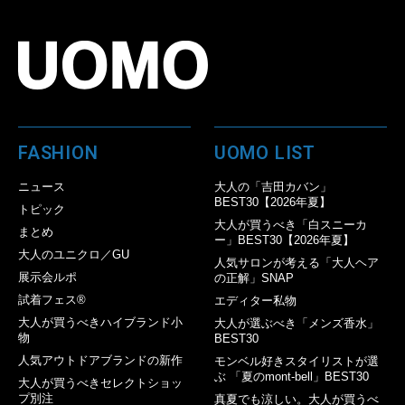
FASHION
UOMO LIST
ニュース
大人の「吉田カバン」
BEST30【2026年夏】
トピック
大人が買うべき「白スニーカ
まとめ
ー」BEST30【2026年夏】
大人のユニクロ／GU
人気サロンが考える「大人ヘア
展示会ルポ
の正解」SNAP
試着フェス®︎
エディター私物
大人が買うべきハイブランド小
大人が選ぶべき「メンズ香水」
物
BEST30
人気アウトドアブランドの新作
モンベル好きスタイリストが選
ぶ 「夏のmont-bell」BEST30
大人が買うべきセレクトショッ
プ別注
真夏でも涼しい。大人が買うべ