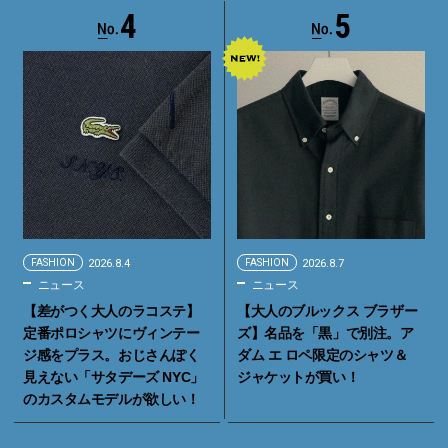
4
5
FASHION
2026.8.4
FASHION
2026.8.7
ニュース
ニュース
【差がつく大人のラコステ】
【大人のブルックス ブラザー
定番ポロシャツにヴィンテー
ズ】名品を「黒」で別注。ア
ジ感をプラス。おじさんぽく
ダム エ ロペ限定のシャツ＆
見えない「サタデーズ NYC」
ジャケットが買い！
のカスタムモデルが欲しい！