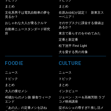
トピック
トピック
まとめ
まとめ
文化系男子は電気自動車の夢を
在原みゆ紀が認定！ 新東京ス
見るか？
ーベニア！
おしゃれな大人が乗るクルマ
そのサブスクに課金する価値は
あるか？
自動車ニュースタンダード研究
所
東京で暮らすのをやめてみた
定番と新定番
松下洸平 First Light
犬を愛する男の肖像
FOODIE
CULTURE
ニュース
ニュース
トピック
トピック
まとめ
まとめ
大人の痩せメシ
インタビュー
40歳からのメシ旅 爆食ウィーク
ジェーン・スー＆高橋芳朗 ラブ
エンド
コメ映画講座
「あの人」の定番メシを訪ね
掟ポルシェの尊すぎ!! 推し活メ