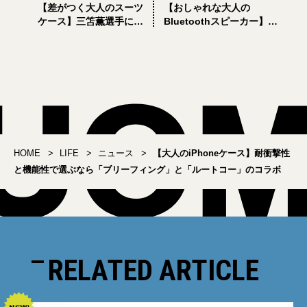
【差がつく大人のスーツ
【おしゃれな大人の
ケース】三笘薫選手にイ
Bluetoothスピーカー】バ
ンスピレーションを得て
ング&オルフセンの新作、
誕生したゼロハリバート
Beosound A1（第3世
ンの新色「ホライゾンブ
代）はデザインも音質も
ルー」がクールすぎる！
両方すごい！
HOME
LIFE
ニュース
【大人のiPhoneケース】耐衝撃性
と機能性で選ぶなら「ブリーフィング」と「ルートコー」のコラボ
RELATED ARTICLE