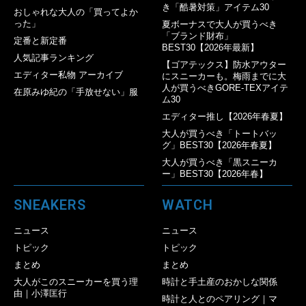
き「酷暑対策」アイテム30
おしゃれな大人の「買ってよか
った」
夏ボーナスで大人が買うべき
「ブランド財布」
定番と新定番
BEST30【2026年最新】
人気記事ランキング
【ゴアテックス】防水アウター
エディター私物 アーカイブ
にスニーカーも。梅雨までに大
人が買うべきGORE-TEXアイテ
在原みゆ紀の「手放せない」服
ム30
エディター推し【2026年春夏】
大人が買うべき「トートバッ
グ」BEST30【2026年春夏】
大人が買うべき「黒スニーカ
ー」BEST30【2026年春】
SNEAKERS
WATCH
ニュース
ニュース
トピック
トピック
まとめ
まとめ
大人がこのスニーカーを買う理
時計と手土産のおかしな関係
由｜小澤匡行
時計と人とのペアリング｜マ