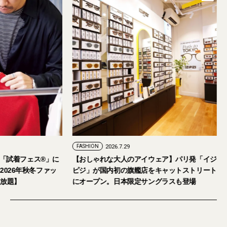
7.24
FASHION
2026.7.29
日・6日開催。「試着フェス®︎」に
【おしゃれな大人のアイウェア】パリ
ご招待。【2026年秋冬ファッ
ピジ」が国内初の旗艦店をキャットス
イテム試し放題】
にオープン。日本限定サングラスも登