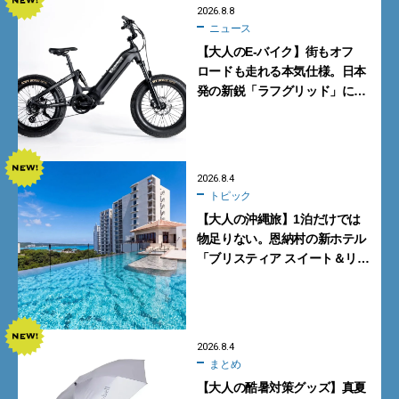
2026.8.8
ニュース
【大人のE-バイク】街もオフ
ロードも走れる本気仕様。日本
発の新鋭「ラフグリッド」に注
目
2026.8.4
トピック
【大人の沖縄旅】1泊だけでは
物足りない。恩納村の新ホテル
「ブリスティア スイート＆リ
ゾート 沖縄恩納村」に泊まって
みた
2026.8.4
まとめ
【大人の酷暑対策グッズ】真夏