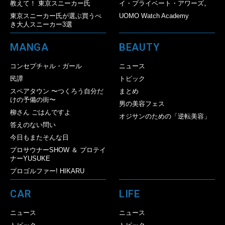
教えて！ 東京スニーカー氏
イ・プライベート・アワーズ。
東京スニーカー氏が選ぶ買うべ
UOMO Watch Academy
き大人スニーカー3選
MANGA
BEAUTY
コンセプチャル・ガール
ニュース
民譚
トピック
スペアタウン 〜つくろう自分だ
まとめ
けの予備の街〜
男の美容フェス
柳さん ごはんですよ
オジサンのための「逆転美容」
答えのない問い
今日もまたそんな日
プロサウナーSHOW ＆ プロテイ
ナーYUSUKE
プロゴルファー! HIKARU
CAR
LIFE
ニュース
ニュース