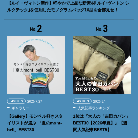
【ルイ・ヴィトン新作】軽やかで上品な新素材｢ルイ･ヴィトン シ
ルクテック｣を使用したモノグラムバッグ10型を全部見せ！
2
3
FASHION
2026.7.27
FASHION
2026.8.1
ギャラリー
人気記事ランキング
【Gallery】モンベル好きスタ
1位は『大人の「吉田カバン」
イリストが選ぶ 「夏のmont-
BEST30【2026年夏】』【週
bell」BEST30
間人気記事BEST5】