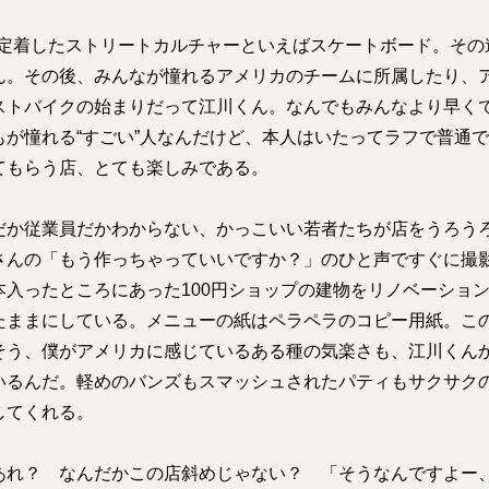
に定着したストリートカルチャーといえばスケートボード。その
ん。その後、みんなが憧れるアメリカのチームに所属したり、
ストバイクの始まりだって江川くん。なんでもみんなより早く
もが憧れる“すごい”人なんだけど、本人はいたってラフで普通
てもらう店、とても楽しみである。
か従業員だかわからない、かっこいい若者たちが店をうろう
さんの「もう作っちゃっていいですか？」のひと声ですぐに撮
本入ったところにあった100円ショップの建物をリノベーショ
たままにしている。メニューの紙はペラペラのコピー用紙。こ
そう、僕がアメリカに感じているある種の気楽さも、江川くん
いるんだ。軽めのバンズもスマッシュされたパティもサクサク
してくれる。
れ？ なんだかこの店斜めじゃない？ 「そうなんですよー