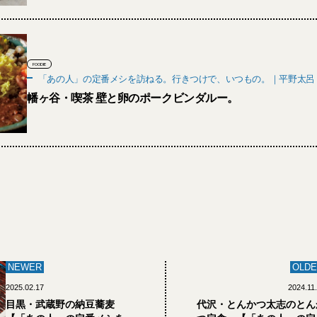
FOODIE
「あの人」の定番メシを訪ねる。行きつけで、いつもの。｜平野太呂
幡ヶ谷・喫茶 壁と卵のポークビンダルー。
NEWER
OLDE
2025.02.17
2024.11
目黒・武蔵野の納豆蕎麦
代沢・とんかつ太志のとん