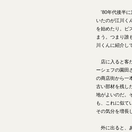
’80年代後半
いたのが江川く
を始めたり。ピ
まう。つまり誰
川くんに紹介し
店に入ると客だ
ーシェフの園田
の商店街から一
古い部材を残し
地がよいのだ。
も、これに似て
その気分を増長
外に出ると、あ