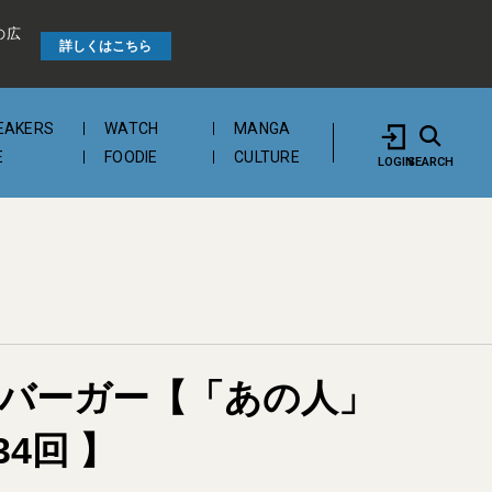
の広
詳しくはこちら
EAKERS
WATCH
MANGA
E
FOODIE
CULTURE
LOGIN
SEARCH
ッツバーガー【「あの人」
4回 】