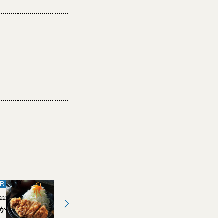
R
.22
か