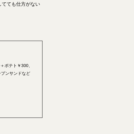
してても仕方がない
＋ポテト￥300、
ープンサンドなど