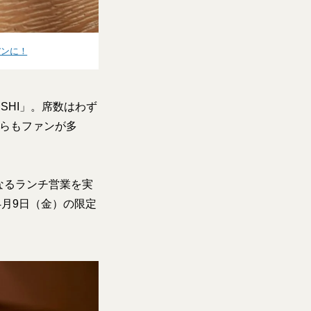
アンに！
USHI」。席数はわず
からもファンが多
なるランチ営業を実
4月9日（金）の限定