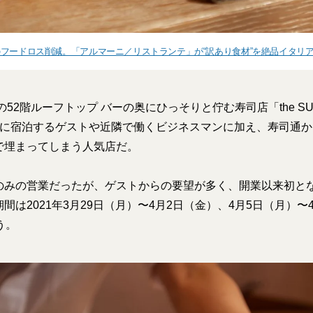
フードロス削減。「アルマーニ／リストランテ」が“訳あり食材”を絶品イタリ
の52階ルーフトップ バーの奥にひっそりと佇む寿司店「the S
ルに宿泊するゲストや近隣で働くビジネスマンに加え、寿司通
で埋まってしまう人気店だ。
のみの営業だったが、ゲストからの要望が多く、開業以来初と
間は2021年3月29日（月）〜4月2日（金）、4月5日（月）〜
う。