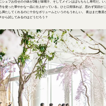
にシェフお任せの小鉢が2種と味噌汁、そしてメインはばらちらし寿司だ。い
丹を使った華やかな一品に仕上がっている。ひと口頬張れば、思わず笑顔が
も満たしてくれるのに十分なボリュームというのもうれしい。 夜はまだ敷居
チから試してみるのはどうだろう？