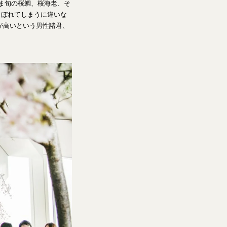
ま旬の桜鯛、桜海老、そ
こぼれてしまうに違いな
が高いという男性諸君、