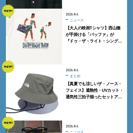
2026.8.6
ニュース
【大人の映画Tシャツ】西山徹
が手掛ける「バッファ」が
『ドゥ・ザ・ライト・シング』
とコラボ！【8月8日発売】
2026.8.6
まとめ
【真夏でも涼しいザ・ノース・
フェイス】遮熱性・UVカット・
通気性三拍子揃ったセットアッ
プに大注目。酷暑対策に大人が
買うべき3選
2026.8.6
ニュース