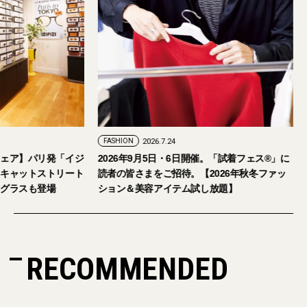
FASHION
2026.7.29
FASHION
2026.7.24
【おしゃれな大人のアイウェア】パリ発「イジ
2026年9月5日・6
ピジ」が国内初の旗艦店をキャットストリート
読者の皆さまをご招待
にオープン。日本限定サングラスも登場
ション＆美容アイテ
RECOMMENDED