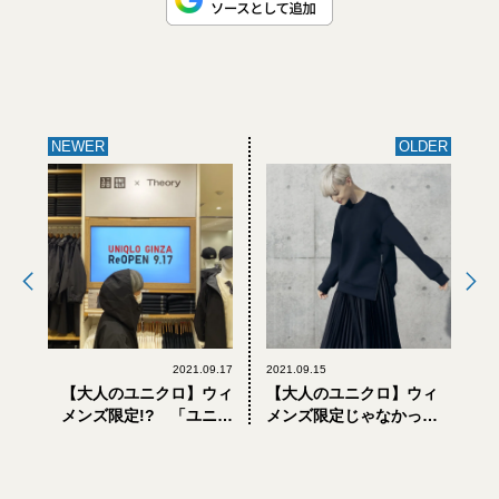
NEWER
OLDER
2021.09.17
2021.09.15
【大人のユニクロ】ウィ
【大人のユニクロ】ウィ
メンズ限定!? 「ユニク
メンズ限定じゃなかっ
ロ×セオリー」2大アウタ
た！ 「ユニクロ×セオリ
ーを大人男子が誰よりも
ー」で大人男子が手に入
早く着てみたら…
れるべき3選