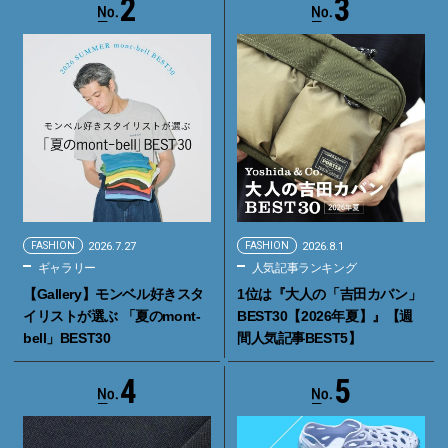
2
3
FASHION
2026.7.27
FASHION
2026.8.1
ギャラリー
人気記事ランキング
【Gallery】モンベル好きスタ
1位は『大人の「吉田カバン」
イリストが選ぶ 「夏のmont-
BEST30【2026年夏】』【週
bell」BEST30
間人気記事BEST5】
4
5