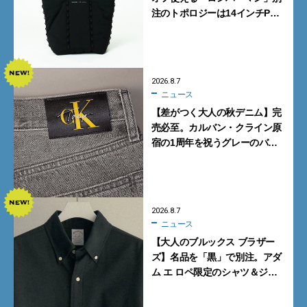
注のトポロジーは14インチPC
も収納可
2026.8.7
ニュース
【差がつく大人の秋デニム】完
売必至。カルバン・クライン原
宿の1周年を祝うグレーのバ
ギーデニムが数量限定発売
2026.8.7
ニュース
【大人のブルックス ブラザー
ズ】名品を「黒」で別注。アダ
ム エ ロペ限定のシャツ＆ジャ
ケットが買い！