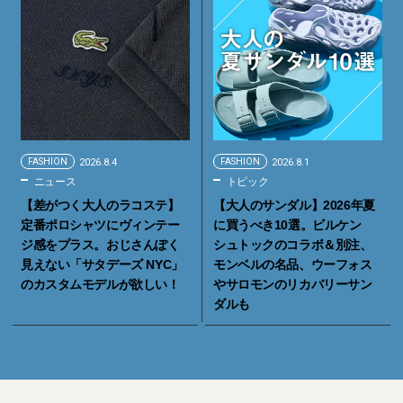
FASHION
2026.8.4
FASHION
2026.8.1
ニュース
トピック
【差がつく大人のラコステ】
【大人のサンダル】2026年夏
定番ポロシャツにヴィンテー
に買うべき10選。ビルケン
ジ感をプラス。おじさんぽく
シュトックのコラボ＆別注、
見えない「サタデーズ NYC」
モンベルの名品、ウーフォス
のカスタムモデルが欲しい！
やサロモンのリカバリーサン
ダルも