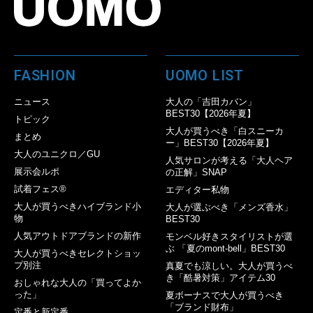
FASHION
UOMO LIST
ニュース
大人の「吉田カバン」
BEST30【2026年夏】
トピック
大人が買うべき「白スニーカ
まとめ
ー」BEST30【2026年夏】
大人のユニクロ／GU
人気サロンが考える「大人ヘア
展示会ルポ
の正解」SNAP
試着フェス®︎
エディター私物
大人が買うべきハイブランド小
大人が選ぶべき「メンズ香水」
物
BEST30
人気アウトドアブランドの新作
モンベル好きスタイリストが選
ぶ 「夏のmont-bell」BEST30
大人が買うべきセレクトショッ
プ別注
真夏でも涼しい。大人が買うべ
き「酷暑対策」アイテム30
おしゃれな大人の「買ってよか
った」
夏ボーナスで大人が買うべき
「ブランド財布」
定番と新定番