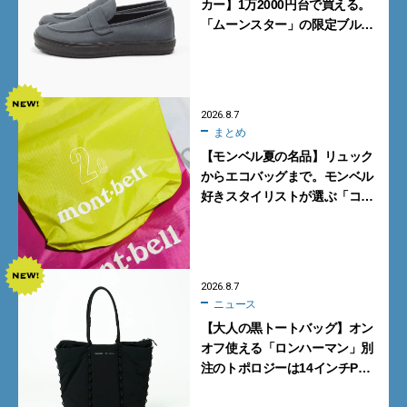
カー】1万2000円台で買える。
「ムーンスター」の限定ブルー
グレーを見逃すな
2026.8.7
まとめ
【モンベル夏の名品】リュック
からエコバッグまで。モンベル
好きスタイリストが選ぶ「コス
パも最高な超軽量バッグ」5選
2026.8.7
ニュース
【大人の黒トートバッグ】オン
オフ使える「ロンハーマン」別
注のトポロジーは14インチPC
も収納可