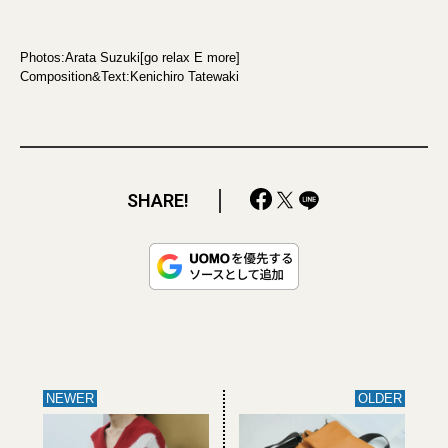
Photos:Arata Suzuki[go relax E more]
Composition&Text:Kenichiro Tatewaki
SHARE!
NEWER
OLDER