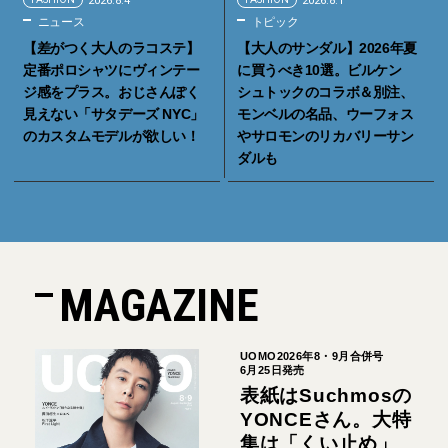
2026.8.4
2026.8.1
ニュース
トピック
【差がつく大人のラコステ】
【大人のサンダル】2026年夏
定番ポロシャツにヴィンテー
に買うべき10選。ビルケン
ジ感をプラス。おじさんぽく
シュトックのコラボ＆別注、
見えない「サタデーズ NYC」
モンベルの名品、ウーフォス
のカスタムモデルが欲しい！
やサロモンのリカバリーサン
ダルも
MAGAZINE
UOMO2026年8・9月合併号
6月25日発売
表紙はSuchmosの
YONCEさん。大特
集は「くい止め」