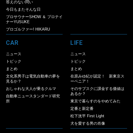
答えのない問い
今日もまたそんな日
プロサウナーSHOW ＆ プロテイ
ナーYUSUKE
プロゴルファー! HIKARU
CAR
LIFE
ニュース
ニュース
トピック
トピック
まとめ
まとめ
文化系男子は電気自動車の夢を
在原みゆ紀が認定！ 新東京ス
見るか？
ーベニア！
おしゃれな大人が乗るクルマ
そのサブスクに課金する価値は
あるか？
自動車ニュースタンダード研究
所
東京で暮らすのをやめてみた
定番と新定番
松下洸平 First Light
犬を愛する男の肖像