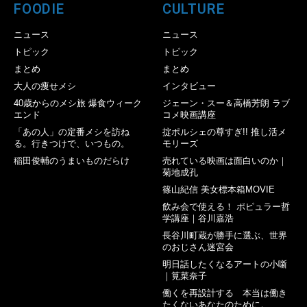
FOODIE
CULTURE
ニュース
ニュース
トピック
トピック
まとめ
まとめ
大人の痩せメシ
インタビュー
40歳からのメシ旅 爆食ウィーク
ジェーン・スー＆高橋芳朗 ラブ
エンド
コメ映画講座
「あの人」の定番メシを訪ね
掟ポルシェの尊すぎ!! 推し活メ
る。行きつけで、いつもの。
モリーズ
稲田俊輔のうまいものだらけ
売れている映画は面白いのか｜
菊地成孔
篠山紀信 美女標本箱MOVIE
飲み会で使える！ ポピュラー哲
学講座｜谷川嘉浩
長谷川町蔵が勝手に選ぶ、世界
のおじさん迷宮会
明日話したくなるアートの小噺
｜筧菜奈子
働くを再設計する 本当は働き
たくないあなたのために。