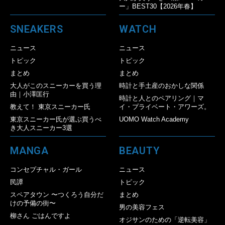
ー」BEST30【2026年春】
SNEAKERS
WATCH
ニュース
ニュース
トピック
トピック
まとめ
まとめ
大人がこのスニーカーを買う理
時計と手土産のおかしな関係
由｜小澤匡行
時計と人とのペアリング｜マ
教えて！ 東京スニーカー氏
イ・プライベート・アワーズ。
東京スニーカー氏が選ぶ買うべ
UOMO Watch Academy
き大人スニーカー3選
MANGA
BEAUTY
コンセプチャル・ガール
ニュース
民譚
トピック
スペアタウン 〜つくろう自分だ
まとめ
けの予備の街〜
男の美容フェス
柳さん ごはんですよ
オジサンのための「逆転美容」