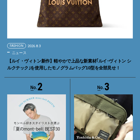
FASHION
2026.8.3
ニュース
【ルイ・ヴィトン新作】軽やかで上品な新素材｢ルイ･ヴィトン シ
ルクテック｣を使用したモノグラムバッグ10型を全部見せ！
2
3