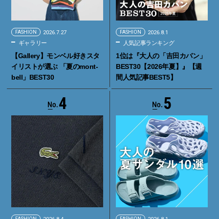
FASHION
2026.7.27
FASHION
2026.8.1
ギャラリー
人気記事ランキング
【Gallery】モンベル好きスタ
1位は『大人の「吉田カバン」
イリストが選ぶ 「夏のmont-
BEST30【2026年夏】』【週
bell」BEST30
間人気記事BEST5】
4
5
FASHION
FASHION