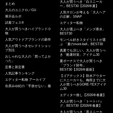
大人が買うべき「白スニーカ
まとめ
ー」BEST30【2026年夏】
大人のユニクロ／GU
人気サロンが考える「大人ヘア
展示会ルポ
の正解」SNAP
試着フェス®︎
エディター私物
大人が買うべきハイブランド小
大人が選ぶべき「メンズ香水」
物
BEST30
人気アウトドアブランドの新作
モンベル好きスタイリストが選
ぶ 「夏のmont-bell」BEST30
大人が買うべきセレクトショッ
プ別注
真夏でも涼しい。大人が買うべ
き「酷暑対策」アイテム30
おしゃれな大人の「買ってよか
った」
夏ボーナスで大人が買うべき
「ブランド財布」
定番と新定番
BEST30【2026年最新】
人気記事ランキング
【ゴアテックス】防水アウター
エディター私物 アーカイブ
にスニーカーも。梅雨までに大
人が買うべきGORE-TEXアイテ
在原みゆ紀の「手放せない」服
ム30
エディター推し【2026年春夏】
大人が買うべき「トートバッ
グ」BEST30【2026年春夏】
大人が買うべき「黒スニーカ