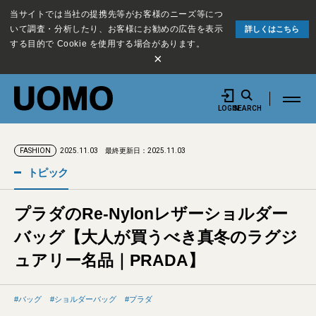
当サイトでは当社の提携先等がお客様のニーズ等につ
いて調査・分析したり、お客様にお勧めの広告を表示
詳しくはこちら
する目的で Cookie を使用する場合があります。
×
LOGIN
SEARCH
2025.11.03
最終更新日：2025.11.03
FASHION
トピック
プラダのRe-Nylonレザーショルダー
バッグ【大人が買うべき真冬のラグジ
ュアリー名品｜PRADA】
バッグ
ショルダーバッグ
プラダ