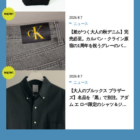
2026.8.7
ニュース
【差がつく大人の秋デニム】完
売必至。カルバン・クライン原
宿の1周年を祝うグレーのバ
ギーデニムが数量限定発売
2026.8.7
ニュース
【大人のブルックス ブラザー
ズ】名品を「黒」で別注。アダ
ム エ ロペ限定のシャツ＆ジャ
ケットが買い！