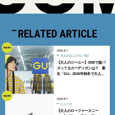
RELATED ARTICLE
2026.8.7
大人のユニクロ／GU
【大人のジーユー】SNSで超バ
ズってるカーディガンは？ 新
生「GU」2026年秋冬で大人メ
ンズが買うべき12選！【試着ル
ポ前編】
2026.8.7
ニュース
【大人のローファースニー