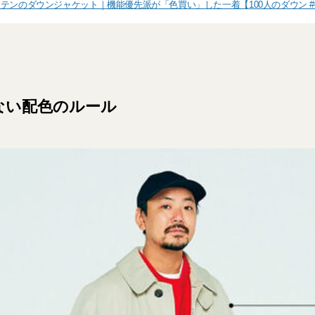
テンのダウンジャケット｜機能優先派が「色買い」した一着【100人のダウン #0
ない配色のルール