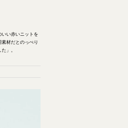
のいい赤いニットを
同素材だとのっぺり
した」。