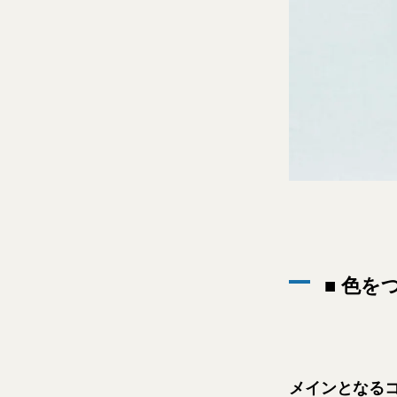
■ 色を
メインとなる