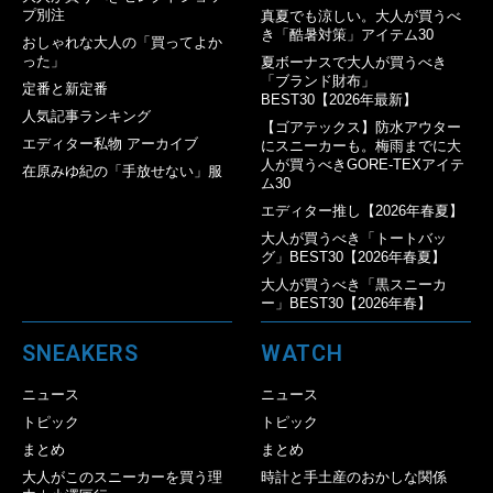
プ別注
真夏でも涼しい。大人が買うべ
き「酷暑対策」アイテム30
おしゃれな大人の「買ってよか
った」
夏ボーナスで大人が買うべき
「ブランド財布」
定番と新定番
BEST30【2026年最新】
人気記事ランキング
【ゴアテックス】防水アウター
エディター私物 アーカイブ
にスニーカーも。梅雨までに大
人が買うべきGORE-TEXアイテ
在原みゆ紀の「手放せない」服
ム30
エディター推し【2026年春夏】
大人が買うべき「トートバッ
グ」BEST30【2026年春夏】
大人が買うべき「黒スニーカ
ー」BEST30【2026年春】
SNEAKERS
WATCH
ニュース
ニュース
トピック
トピック
まとめ
まとめ
大人がこのスニーカーを買う理
時計と手土産のおかしな関係