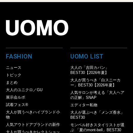
FASHION
UOMO LIST
ニュース
大人の「吉田カバン」
BEST30【2026年夏】
トピック
大人が買うべき「白スニーカ
まとめ
ー」BEST30【2026年夏】
大人のユニクロ／GU
人気サロンが考える「大人ヘア
展示会ルポ
の正解」SNAP
試着フェス®︎
エディター私物
大人が買うべきハイブランド小
大人が選ぶべき「メンズ香水」
物
BEST30
人気アウトドアブランドの新作
モンベル好きスタイリストが選
ぶ 「夏のmont-bell」BEST30
大人が買うべきセレクトショッ