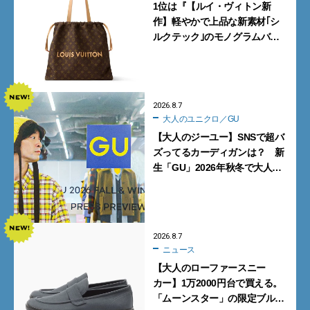
1位は『【ルイ・ヴィトン新
作】軽やかで上品な新素材｢シ
ルクテック｣のモノグラムバッ
グ10型を全部見せ』【週間人気
記事BEST5】
2026.8.7
大人のユニクロ／GU
【大人のジーユー】SNSで超バ
ズってるカーディガンは？ 新
生「GU」2026年秋冬で大人メ
ンズが買うべき12選！【試着ル
ポ前編】
2026.8.7
ニュース
【大人のローファースニー
カー】1万2000円台で買える。
「ムーンスター」の限定ブルー