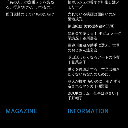
「あの人」の定番メシを訪ね
掟ポルシェの尊すぎ!! 推し活メ
る。行きつけで、いつもの。
モリーズ
稲田俊輔のうまいものだらけ
売れている映画は面白いのか｜
菊地成孔
篠山紀信 美女標本箱MOVIE
飲み会で使える！ ポピュラー哲
学講座｜谷川嘉浩
長谷川町蔵が勝手に選ぶ、世界
のおじさん迷宮会
明日話したくなるアートの小噺
｜筧菜奈子
働くを再設計する 本当は働き
たくないあなたのために。
歌人が推す 短いのに、引きずり
込まれるマンガ｜枡野浩一
BOOKコラム 仕事は泥臭い｜
千野帽子
MAGAZINE
INFORMATION