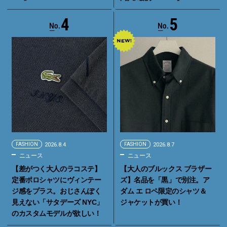
4
5
FASHION
2026.8.4
FASHION
2026.8.7
ニュース
ニュース
【差がつく大人のラコステ】
【大人のブルックス ブラザー
定番ポロシャツにヴィンテー
ズ】名品を「黒」で別注。ア
ジ感をプラス。おじさんぽく
ダム エ ロペ限定のシャツ＆
見えない「サタデーズ NYC」
ジャケットが買い！
のカスタムモデルが欲しい！