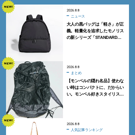
2026.8.8
ニュース
大人の黒バッグは「軽さ」が正
義。軽量化を追求したモノリス
の新シリーズ「STANDARD
Neutral」が快適すぎる！
2026.8.8
まとめ
【モンベルの隠れ名品】使わな
い時はコンパクトに、だからい
い。モンベル好きスタイリスト
がすすめる「たためるバッグ」
4選
2026.8.8
人気記事ランキング