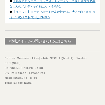
◆
【藤原ヒロシ主宰「フラグメントデザイン」監修】即完売必至
な大人のノルディック柄ニット＆MA-1
◆
【冬ニット】コーディネートがあか抜ける。大人の冬のおしゃ
れ、10のベストコンビ PART 5
掲載アイテムの問い合わせ先はこちら
Photos:Masanori Akao[white STOUT](Model) Yoshio
Kato(Still)
Hair:KENSHIN[EPO LABO]
Stylist:Takeshi Toyoshima
Model:Daisuke Miku
Text:Takako Nagai