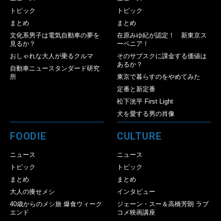
トピック
トピック
まとめ
まとめ
文化系男子は電気自動車の夢を
在原みゆ紀が認定！ 新東京ス
見るか？
ーベニア！
おしゃれな大人が乗るクルマ
そのサブスクに課金する価値は
あるか？
自動車ニュースタンダード研究
所
東京で暮らすのをやめてみた
定番と新定番
松下洸平 First Light
犬を愛する男の肖像
FOODIE
CULTURE
ニュース
ニュース
トピック
トピック
まとめ
まとめ
大人の痩せメシ
インタビュー
40歳からのメシ旅 爆食ウィーク
ジェーン・スー＆高橋芳朗 ラブ
エンド
コメ映画講座