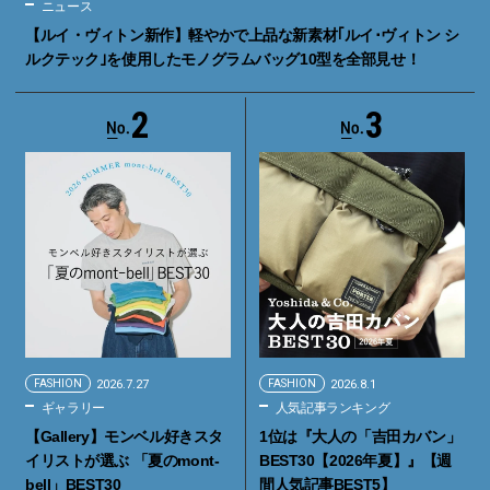
ニュース
【ルイ・ヴィトン新作】軽やかで上品な新素材｢ルイ･ヴィトン シ
ルクテック｣を使用したモノグラムバッグ10型を全部見せ！
2
3
FASHION
2026.7.27
FASHION
2026.8.1
ギャラリー
人気記事ランキング
【Gallery】モンベル好きスタ
1位は『大人の「吉田カバン」
イリストが選ぶ 「夏のmont-
BEST30【2026年夏】』【週
bell」BEST30
間人気記事BEST5】