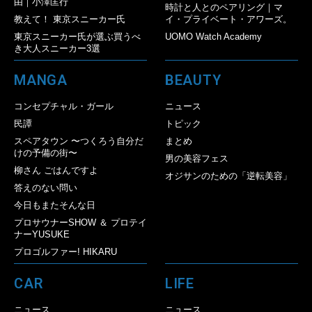
由｜小澤匡行
時計と人とのペアリング｜マ
教えて！ 東京スニーカー氏
イ・プライベート・アワーズ。
東京スニーカー氏が選ぶ買うべ
UOMO Watch Academy
き大人スニーカー3選
MANGA
BEAUTY
コンセプチャル・ガール
ニュース
民譚
トピック
スペアタウン 〜つくろう自分だ
まとめ
けの予備の街〜
男の美容フェス
柳さん ごはんですよ
オジサンのための「逆転美容」
答えのない問い
今日もまたそんな日
プロサウナーSHOW ＆ プロテイ
ナーYUSUKE
プロゴルファー! HIKARU
CAR
LIFE
ニュース
ニュース