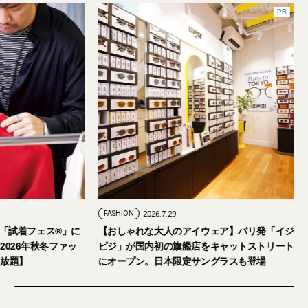
PR
FASHION
2026.7.29
。「試着フェス®︎」に
【おしゃれな大人のアイウェア】パリ発「イジ
026年秋冬ファッ
ピジ」が国内初の旗艦店をキャットストリート
放題】
にオープン。日本限定サングラスも登場