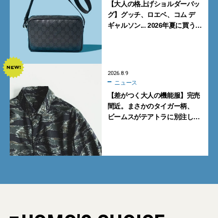
【大人の格上げショルダーバッ
グ】グッチ、ロエベ、コム デ
ギャルソン... 2026年夏に買うべ
き新作5選
2026.8.9
ニュース
【差がつく大人の機能服】完売
間近。まさかのタイガー柄、
ビームスがテアトラに別注した
シャツ＆パンツを狙い撃ち！