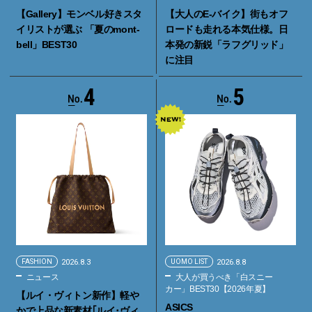
【Gallery】モンベル好きスタ
【大人のE-バイク】街もオフ
イリストが選ぶ 「夏のmont-
ロードも走れる本気仕様。日
bell」BEST30
本発の新鋭「ラフグリッド」
に注目
4
5
FASHION
2026.8.3
UOMO LIST
2026.8.8
ニュース
大人が買うべき「白スニー
カー」BEST30【2026年夏】
【ルイ・ヴィトン新作】軽や
ASICS
かで上品な新素材｢ルイ･ヴィ