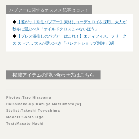
バブアーに関するオススメ記事はコレ！
◆
【差がつく別注バブアー】素材にコーデュロイを採用。大人が
秋冬に選ぶべき「オイルドクロスじゃないほう」
◆
【プレス激推しのバブアーはこれ！】エディフィス、フリーク
ス ストア… 大人が選ぶべき「セレクトショップ別注」3選
掲載アイテムの問い合わせ先はこちら
Photos:Taro Hirayama
Hair&Make-up:Kazuya Matsumoto[W]
Stylist:Takeshi Toyoshima
Models:Shota Ogo
Text:Masato Nachi