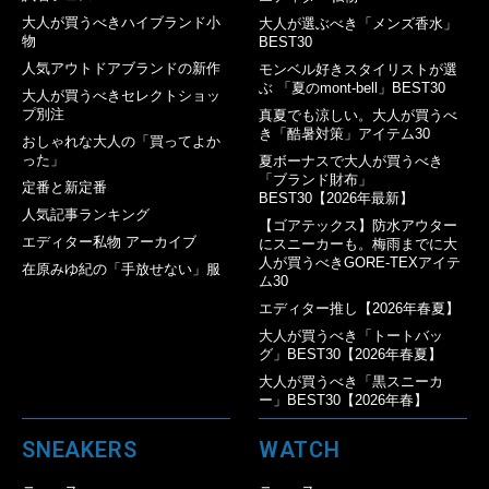
大人が買うべきハイブランド小
大人が選ぶべき「メンズ香水」
物
BEST30
人気アウトドアブランドの新作
モンベル好きスタイリストが選
ぶ 「夏のmont-bell」BEST30
大人が買うべきセレクトショッ
プ別注
真夏でも涼しい。大人が買うべ
き「酷暑対策」アイテム30
おしゃれな大人の「買ってよか
った」
夏ボーナスで大人が買うべき
「ブランド財布」
定番と新定番
BEST30【2026年最新】
人気記事ランキング
【ゴアテックス】防水アウター
エディター私物 アーカイブ
にスニーカーも。梅雨までに大
人が買うべきGORE-TEXアイテ
在原みゆ紀の「手放せない」服
ム30
エディター推し【2026年春夏】
大人が買うべき「トートバッ
グ」BEST30【2026年春夏】
大人が買うべき「黒スニーカ
ー」BEST30【2026年春】
SNEAKERS
WATCH