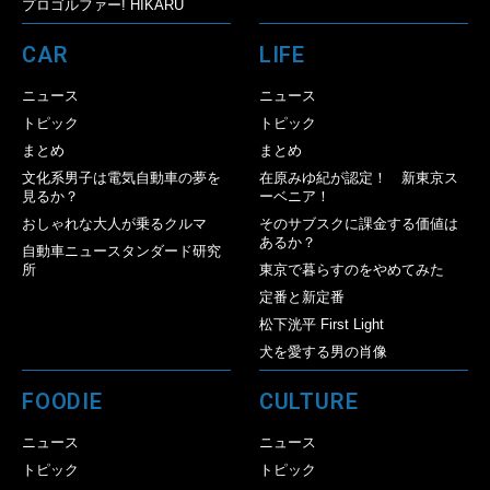
プロゴルファー! HIKARU
CAR
LIFE
ニュース
ニュース
トピック
トピック
まとめ
まとめ
文化系男子は電気自動車の夢を
在原みゆ紀が認定！ 新東京ス
見るか？
ーベニア！
おしゃれな大人が乗るクルマ
そのサブスクに課金する価値は
あるか？
自動車ニュースタンダード研究
所
東京で暮らすのをやめてみた
定番と新定番
松下洸平 First Light
犬を愛する男の肖像
FOODIE
CULTURE
ニュース
ニュース
トピック
トピック