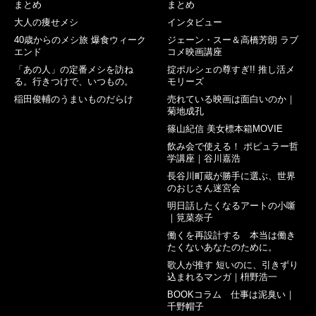
まとめ
まとめ
大人の痩せメシ
インタビュー
40歳からのメシ旅 爆食ウィーク
ジェーン・スー＆高橋芳朗 ラブ
エンド
コメ映画講座
「あの人」の定番メシを訪ね
掟ポルシェの尊すぎ!! 推し活メ
る。行きつけで、いつもの。
モリーズ
稲田俊輔のうまいものだらけ
売れている映画は面白いのか｜
菊地成孔
篠山紀信 美女標本箱MOVIE
飲み会で使える！ ポピュラー哲
学講座｜谷川嘉浩
長谷川町蔵が勝手に選ぶ、世界
のおじさん迷宮会
明日話したくなるアートの小噺
｜筧菜奈子
働くを再設計する 本当は働き
たくないあなたのために。
歌人が推す 短いのに、引きずり
込まれるマンガ｜枡野浩一
BOOKコラム 仕事は泥臭い｜
千野帽子