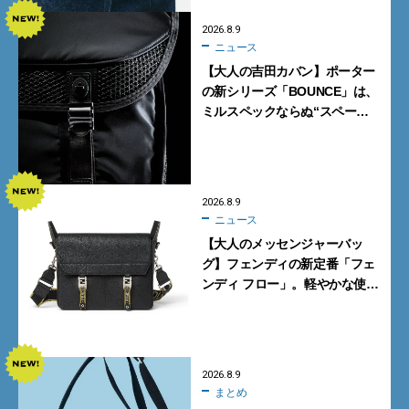
2026.8.9
ニュース
【大人の吉田カバン】ポーター
の新シリーズ「BOUNCE」は、
ミルスペックならぬ“スペース
スペック”の機能美あふれる黒
バッグ
2026.8.9
ニュース
【大人のメッセンジャーバッ
グ】フェンディの新定番「フェ
ンディ フロー」。軽やかな使い
心地と美しい佇まいを両立
【FENDI】
2026.8.9
まとめ