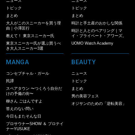
ニュース
ニュース
トピック
トピック
まとめ
まとめ
大人がこのスニーカーを買う理
時計と手土産のおかしな関係
由｜小澤匡行
時計と人とのペアリング｜マ
教えて！ 東京スニーカー氏
イ・プライベート・アワーズ。
東京スニーカー氏が選ぶ買うべ
UOMO Watch Academy
き大人スニーカー3選
MANGA
BEAUTY
コンセプチャル・ガール
ニュース
民譚
トピック
スペアタウン 〜つくろう自分だ
まとめ
けの予備の街〜
男の美容フェス
柳さん ごはんですよ
オジサンのための「逆転美容」
答えのない問い
今日もまたそんな日
プロサウナーSHOW ＆ プロテイ
ナーYUSUKE