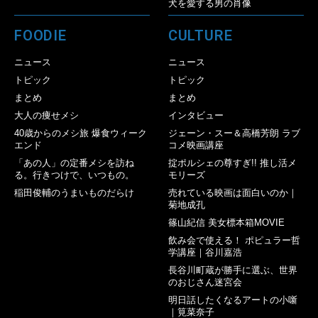
犬を愛する男の肖像
FOODIE
CULTURE
ニュース
ニュース
トピック
トピック
まとめ
まとめ
大人の痩せメシ
インタビュー
40歳からのメシ旅 爆食ウィーク
ジェーン・スー＆高橋芳朗 ラブ
エンド
コメ映画講座
「あの人」の定番メシを訪ね
掟ポルシェの尊すぎ!! 推し活メ
る。行きつけで、いつもの。
モリーズ
稲田俊輔のうまいものだらけ
売れている映画は面白いのか｜
菊地成孔
篠山紀信 美女標本箱MOVIE
飲み会で使える！ ポピュラー哲
学講座｜谷川嘉浩
長谷川町蔵が勝手に選ぶ、世界
のおじさん迷宮会
明日話したくなるアートの小噺
｜筧菜奈子