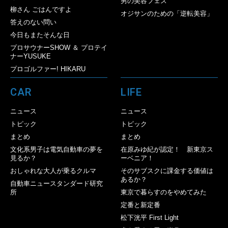
男の美容フェス
柳さん ごはんですよ
オジサンのための「逆転美容」
答えのない問い
今日もまたそんな日
プロサウナーSHOW ＆ プロテイ
ナーYUSUKE
プロゴルファー! HIKARU
CAR
LIFE
ニュース
ニュース
トピック
トピック
まとめ
まとめ
文化系男子は電気自動車の夢を
在原みゆ紀が認定！ 新東京ス
見るか？
ーベニア！
おしゃれな大人が乗るクルマ
そのサブスクに課金する価値は
あるか？
自動車ニュースタンダード研究
所
東京で暮らすのをやめてみた
定番と新定番
松下洸平 First Light