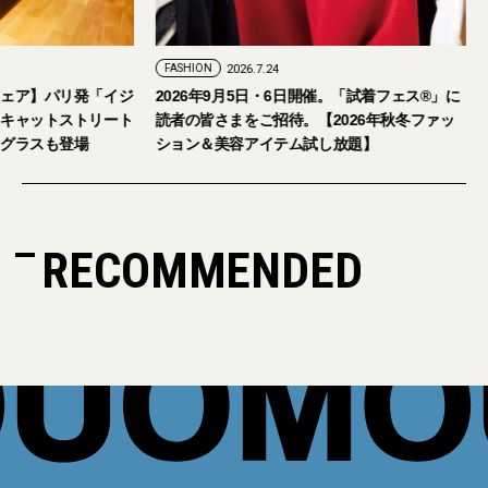
FASHION
2026.7.29
FASHION
2026.7.24
【おしゃれな大人のアイウェア】パリ発「イジ
2026年9月5日・
ピジ」が国内初の旗艦店をキャットストリート
読者の皆さまをご招
にオープン。日本限定サングラスも登場
ション＆美容アイテ
RECOMMENDED