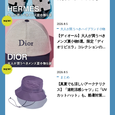
カーフ、旬のボートモカシンに
注目
2026.8.5
大人が買うべきハイブランド小物
【ディオール】大人が買うべき
メンズ夏小物5選。限定「ディ
オリビエラ」コレクションの
バッグ＆ローファー、キャップ
に注目
2026.8.5
まとめ
【真夏でも涼しいアークテリク
ス】「速乾涼感シャツ」に「UV
カットハット」も。酷暑対策に
大人が買うべき4選