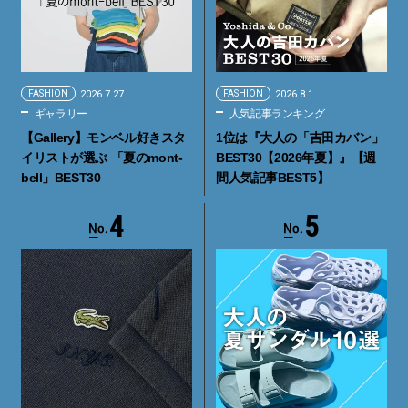
FASHION
2026.7.27
FASHION
2026.8.1
ギャラリー
人気記事ランキング
【Gallery】モンベル好きスタ
1位は『大人の「吉田カバン」
イリストが選ぶ 「夏のmont-
BEST30【2026年夏】』【週
bell」BEST30
間人気記事BEST5】
4
5