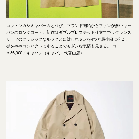
コットンカシミヤパーカと並び、ブランド開始からファンが多いキャ
バンのロングコート。新作はダブルブレステッド仕立てでラグランス
リーブのクラシックなルックスに対しボタンを4つと最小限に抑え、
襟をややコンパクトにすることでモダンな表情も見せる。 コート
￥86,900／キャバン（キャバン 代官山店）