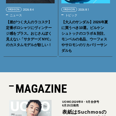
FASHION
2026.8.4
FASHION
2026.8.1
ニュース
トピック
【差がつく大人のラコステ】
【大人のサンダル】2026年夏
定番ポロシャツにヴィンテー
に買うべき10選。ビルケン
ジ感をプラス。おじさんぽく
シュトックのコラボ＆別注、
見えない「サタデーズ NYC」
モンベルの名品、ウーフォス
のカスタムモデルが欲しい！
やサロモンのリカバリーサン
ダルも
MAGAZINE
UOMO2026年8・9月合併号
6月25日発売
表紙はSuchmosの