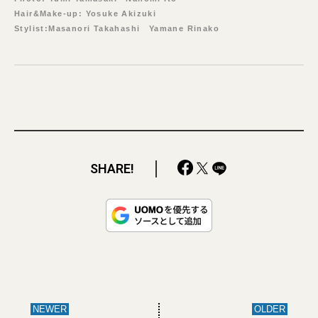
Hair&Make-up: Yosuke Akizuki
Stylist:Masanori Takahashi Yamane Rinako
SHARE!
NEWER
OLDER