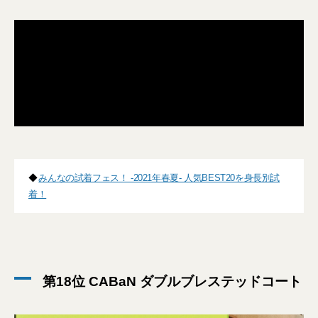
◆
みんなの試着フェス！ -2021年春夏- 人気BEST20を身長別試
着！
第18位 CABaN ダブルブレステッドコート