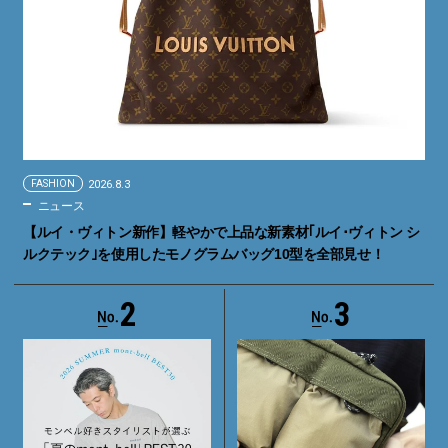
FASHION
2026.8.3
ニュース
【ルイ・ヴィトン新作】軽やかで上品な新素材｢ルイ･ヴィトン シ
ルクテック｣を使用したモノグラムバッグ10型を全部見せ！
2
3