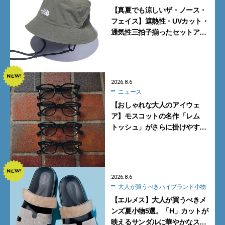
【真夏でも涼しいザ・ノース・
フェイス】遮熱性・UVカット・
通気性三拍子揃ったセットアッ
プに大注目。酷暑対策に大人が
買うべき3選
2026.8.6
ニュース
【おしゃれな大人のアイウェ
ア】モスコットの名作「レム
トッシュ」がさらに掛けやす
く。より多くの人にフィットす
る新モデルが秀逸すぎる
2026.8.6
大人が買うべきハイブランド小物
【エルメス】大人が買うべきメ
ンズ夏小物5選。「H」カットが
映えるサンダルに華やかなス