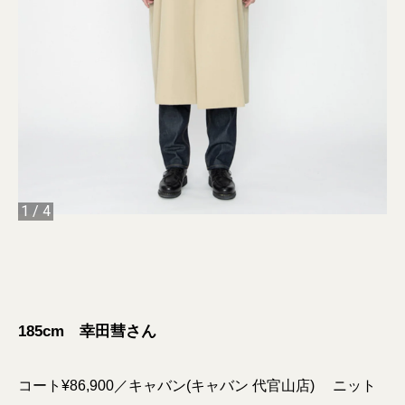
1
/
4
185cm 幸田彗さん
コート¥86,900／キャバン(キャバン 代官山店) ニット