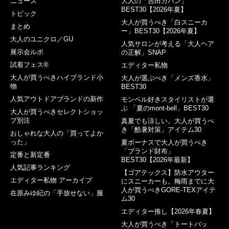
ニュース
大人の「吉田カバン」
BEST30【2026年夏】
トピック
大人が買うべき「白スニーカ
まとめ
ー」BEST30【2026年夏】
大人のユニクロ／GU
人気サロンが考える「大人ヘア
展示会ルポ
の正解」SNAP
試着フェス®︎
エディター私物
大人が買うべきハイブランド小
大人が選ぶべき「メンズ香水」
物
BEST30
人気アウトドアブランドの新作
モンベル好きスタイリストが選
ぶ 「夏のmont-bell」BEST30
大人が買うべきセレクトショッ
プ別注
真夏でも涼しい。大人が買うべ
き「酷暑対策」アイテム30
おしゃれな大人の「買ってよか
った」
夏ボーナスで大人が買うべき
「ブランド財布」
定番と新定番
BEST30【2026年最新】
人気記事ランキング
【ゴアテックス】防水アウター
エディター私物 アーカイブ
にスニーカーも。梅雨までに大
人が買うべきGORE-TEXアイテ
在原みゆ紀の「手放せない」服
ム30
エディター推し【2026年春夏】
大人が買うべき「トートバッ