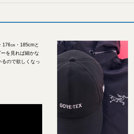
76㎝・185cmと
ビーを見れば細かな
いるので欲しくなっ