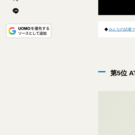
◆
みんなの試着フェ
第5位 