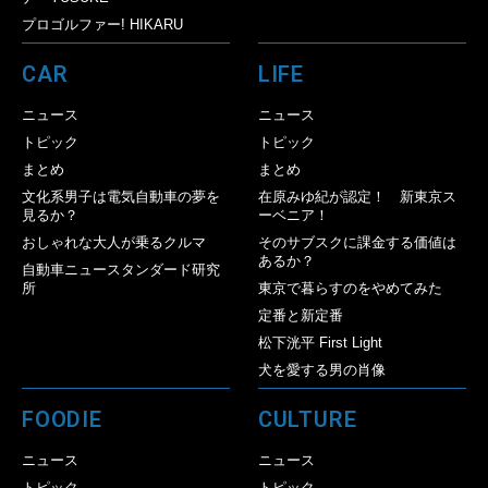
プロゴルファー! HIKARU
CAR
LIFE
ニュース
ニュース
トピック
トピック
まとめ
まとめ
文化系男子は電気自動車の夢を
在原みゆ紀が認定！ 新東京ス
見るか？
ーベニア！
おしゃれな大人が乗るクルマ
そのサブスクに課金する価値は
あるか？
自動車ニュースタンダード研究
所
東京で暮らすのをやめてみた
定番と新定番
松下洸平 First Light
犬を愛する男の肖像
FOODIE
CULTURE
ニュース
ニュース
トピック
トピック