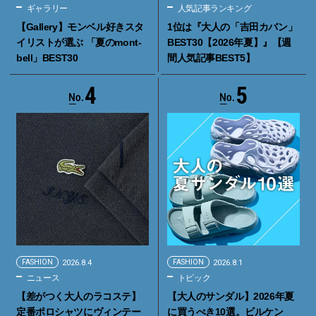
ギャラリー
人気記事ランキング
【Gallery】モンベル好きスタ
1位は『大人の「吉田カバン」
イリストが選ぶ 「夏のmont-
BEST30【2026年夏】』【週
bell」BEST30
間人気記事BEST5】
4
5
FASHION
2026.8.4
FASHION
2026.8.1
ニュース
トピック
【差がつく大人のラコステ】
【大人のサンダル】2026年夏
定番ポロシャツにヴィンテー
に買うべき10選。ビルケン