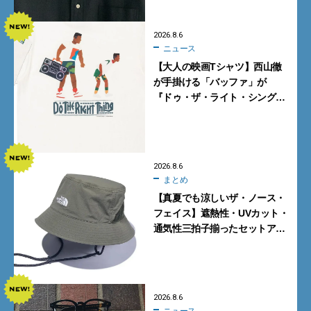
2026.8.6
ニュース
【大人の映画Tシャツ】西山徹
が手掛ける「バッファ」が
『ドゥ・ザ・ライト・シング』
とコラボ！【8月8日発売】
2026.8.6
まとめ
【真夏でも涼しいザ・ノース・
フェイス】遮熱性・UVカット・
通気性三拍子揃ったセットアッ
プに大注目。酷暑対策に大人が
買うべき3選
2026.8.6
ニュース