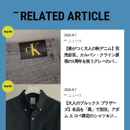
RELATED ARTICLE
2026.8.7
ニュース
【差がつく大人の秋デニム】完
売必至。カルバン・クライン原
宿の1周年を祝うグレーのバ
ギーデニムが数量限定発売
2026.8.7
ニュース
【大人のブルックス ブラザー
ズ】名品を「黒」で別注。アダ
ム エ ロペ限定のシャツ＆ジャ
ケットが買い！