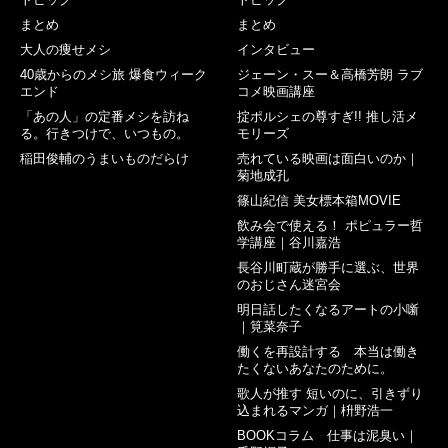
まとめ
まとめ
大人の痩せメシ
インタビュー
40歳からのメシ旅 爆食ウィーク
ジェーン・スー＆高橋芳朗 ラブ
エンド
コメ映画講座
「あの人」の定番メシを訪ね
掟ポルシェの尊すぎ!! 推し活メ
る。行きつけで、いつもの。
モリーズ
稲田俊輔のうまいものだらけ
売れている映画は面白いのか｜
菊地成孔
篠山紀信 美女標本箱MOVIE
飲み会で使える！ ポピュラー哲
学講座｜谷川嘉浩
長谷川町蔵が勝手に選ぶ、世界
のおじさん迷宮会
明日話したくなるアートの小噺
｜筧菜奈子
働くを再設計する 本当は働き
たくないあなたのために。
歌人が推す 短いのに、引きずり
込まれるマンガ｜枡野浩一
BOOKコラム 仕事は泥臭い｜