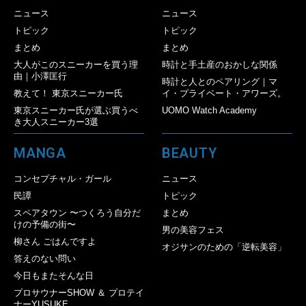
ニュース
ニュース
トピック
トピック
まとめ
まとめ
大人がこのスニーカーを買う理
時計と手土産のおかしな関係
由｜小澤匡行
時計と人とのペアリング｜マ
教えて！ 東京スニーカー氏
イ・プライベート・アワーズ。
東京スニーカー氏が選ぶ買うべ
UOMO Watch Academy
き大人スニーカー3選
MANGA
BEAUTY
コンセプチャル・ガール
ニュース
民譚
トピック
スペアタウン 〜つくろう自分だ
まとめ
けの予備の街〜
男の美容フェス
柳さん ごはんですよ
オジサンのための「逆転美容」
答えのない問い
今日もまたそんな日
プロサウナーSHOW ＆ プロテイ
ナーYUSUKE