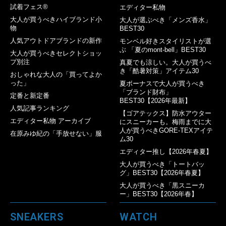
試着フェス®︎
エディター私物
大人が買うべきハイブランド小
大人が選ぶべき「メンズ香水」
物
BEST30
人気アウトドアブランドの新作
モンベル好きスタイリストが選
ぶ 「夏のmont-bell」BEST30
大人が買うべきセレクトショッ
プ別注
真夏でも涼しい。大人が買うべ
き「酷暑対策」アイテム30
おしゃれな大人の「買ってよか
った」
夏ボーナスで大人が買うべき
「ブランド財布」
定番と新定番
BEST30【2026年最新】
人気記事ランキング
【ゴアテックス】防水アウター
エディター私物 アーカイブ
にスニーカーも。梅雨までに大
人が買うべきGORE-TEXアイテ
在原みゆ紀の「手放せない」服
ム30
エディター推し【2026年春夏】
大人が買うべき「トートバッ
グ」BEST30【2026年春夏】
大人が買うべき「黒スニーカ
ー」BEST30【2026年春】
SNEAKERS
WATCH