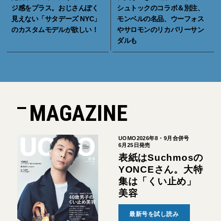
ジ感をプラス。おじさんぽく
シュトックのコラボ＆別注、
見えない「サタデーズ NYC」
モンベルの名品、ウーフォス
のカスタムモデルが欲しい！
やサロモンのリカバリーサン
ダルも
MAGAZINE
UOMO2026年8・9月合併号
6月25日発売
表紙はSuchmosの
YONCEさん。大特
集は「くい止め」
美容
最新号を試し読み